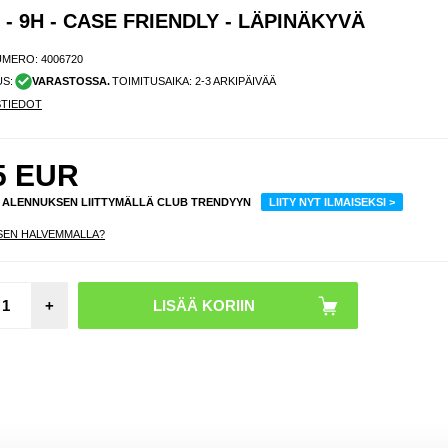
- 9H - CASE FRIENDLY - LÄPINÄKYVÄ
UMERO:
4006720
US:
VARASTOSSA.
TOIMITUSAIKA: 2-3 ARKIPÄIVÄÄ
STIEDOT
5
EUR
% ALENNUKSEN LIITTYMÄLLÄ CLUB TRENDYYN
LIITY NYT ILMAISEKSI >
SEN HALVEMMALLA?
iPho
+
Yksity
uo
Panssar
9