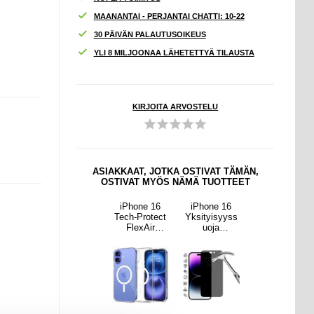
MAANANTAI - PERJANTAI CHATTI: 10-22
30 PÄIVÄN PALAUTUSOIKEUS
YLI 8 MILJOONAA LÄHETETTYÄ TILAUSTA
KIRJOITA ARVOSTELU
ASIAKKAAT, JOTKA OSTIVAT TÄMÄN,
OSTIVAT MYÖS NÄMÄ TUOTTEET
ne 16
iPhone 17
iPhone 16
iPhone 16
iPhone 17
isyyss
Panssarilasi -
Tech-Protect
Yksityisyyss
Panssarilasi -
ja
9H - Case
FlexAir
uoja
9H - Case
ilasi -
Friendly - 2
magneettinen
Panssarilasi -
Friendly - 2
H
Kpl. -
TPU-kotelo -
9H
Kpl. -
läpinäkyvää
Kirkas
läpinäkyvää