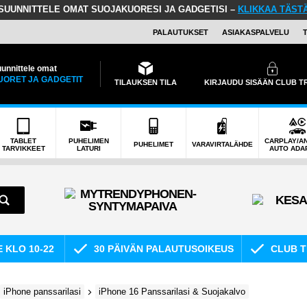
SUUNNITTELE OMAT SUOJAKUORESI JA GADGETISI –
KLIKKAA TÄST
PALAUTUKSET
ASIAKASPALVELU
unnittele omat
UORET JA GADGETIT
TILAUKSEN TILA
KIRJAUDU SISÄÄN CLUB 
TABLET
PUHELIMEN
CARPLAY/A
PUHELIMET
VARAVIRTALÄHDE
TARVIKKEET
LATURI
AUTO ADA
E KLO 10-22
30 PÄIVÄN PALAUTUSOIKEUS
CLUB T
iPhone panssarilasi
iPhone 16 Panssarilasi & Suojakalvo