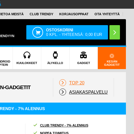
Ä
TIETOA MEISTÄ
CLUB TRENDY
KORJAUSOPPAAT
OTA YHTEYTTÄ
OSTOSKORINI
0
KPL. - YHTEENSÄ:
0,00
EUR
TRENDYYN
NDROID
KESÄN
KUULOKKEET
ÄLYKELLO
GADGET
PTERI
GADGETIT
TOP 20
ASIAKASPALVELU
RENDY - 7% ALENNUS
CLUB TRENDY - 7% ALENNUS
NOPEA TOIMITUS