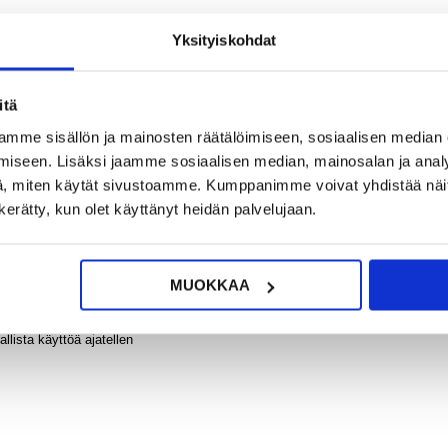
9,95
Yksityiskohdat
?
KYSY POIS
LIVE CHAT
iPho
Imak
itä
T
Suojak
Läpin
mme sisällön ja mainosten räätälöimiseen, sosiaalisen median
iseen. Lisäksi jaamme sosiaalisen median, mainosalan ja analy
, miten käytät sivustoamme. Kumppanimme voivat yhdistää näitä t
n kerätty, kun olet käyttänyt heidän palvelujaan.
 Tämä särkymätön Panssarilasi on valmistettu korkealaatuisesta karkaistusta
 kosketustuntuma. iPhone 16:n erittäin ohut näytönsuoja on täysin läpinäkyvä
9,95
ylkii öljyjä, likaa ja sormenjälkiä.
MUOKKAA
llista käyttöä ajatellen
.