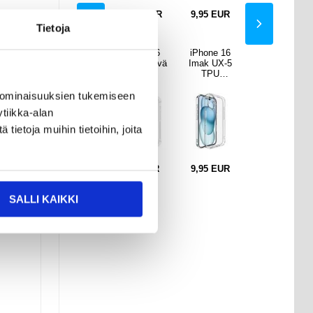
EUR
10,95
EUR
10,95
EUR
9,95
EUR
10,95
EUR
Tietoja
ne 16
iPhone 16/16
iPhone 16
iPhone 16
iPhone 16/16
 UX-5
Plus Imak 2-
Iskunkestävä
Imak UX-5
Plus Imak 2-
PU
in-1 HD
TPU
TPU
in-1 HD
uori -
Kameralinssi
Suojakuori -
Suojakuori -
Kameralinssi
äkyvä
n
Läpinäkyvä
Läpinäkyvä
n
 ominaisuuksien tukemiseen
Panssarilasi -
Panssarilasi -
tiikka-alan
9H
9H
ietoja muihin tietoihin, joita
 eikä
EUR
9,95
EUR
9,95
EUR
9,95
EUR
9,95
EUR
SALLI KAIKKI