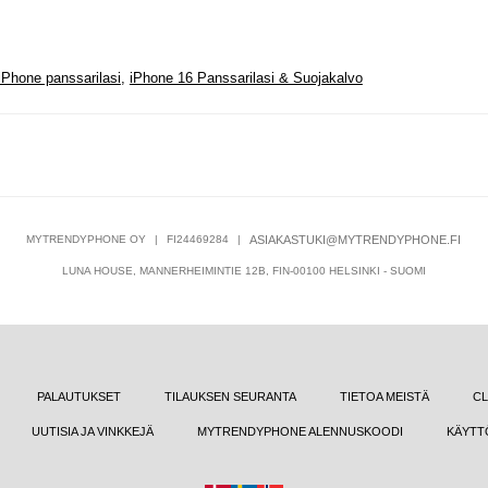
iPhone panssarilasi
,
iPhone 16 Panssarilasi & Suojakalvo
MYTRENDYPHONE OY
|
FI24469284
|
ASIAKASTUKI@MYTRENDYPHONE.FI
LUNA HOUSE, MANNERHEIMINTIE 12B, FIN-00100 HELSINKI - SUOMI
PALAUTUKSET
TILAUKSEN SEURANTA
TIETOA MEISTÄ
CL
UUTISIA JA VINKKEJÄ
MYTRENDYPHONE ALENNUSKOODI
KÄYTT