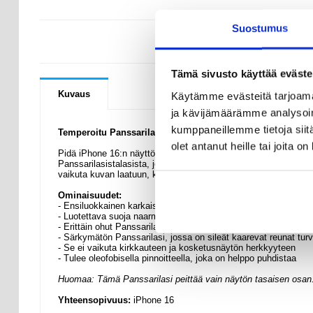
Suostumus
KYSYMYKSIÄ
Tämä sivusto käyttää eväste
Kuvaus
Käytämme evästeitä tarjoama
ja kävijämäärämme analysoim
kumppaneillemme tietoja siitä
Temperoitu Panssarilasi - iPhone 16 - 9H, 0.3mm
olet antanut heille tai joita o
Pidä iPhone 16:n näyttö turvassa tällä 0,3mm Panssarilasilla.
Panssarilasistalasista, jossa on korkea läpinäkyvyys ja herkkä
vaikuta kuvan laatuun, kun taas erityisesti oleofobinen pinnoite h
Ominaisuudet:
- Ensiluokkainen karkaistu Panssarilasi iPhone 16:lle
- Luotettava suoja naarmuilta, kolhuilta ja pieniltä iskuilta
- Erittäin ohut Panssarilasi, jolla on maksimaalinen kovuus
- Särkymätön Panssarilasi, jossa on sileät kaarevat reunat turva
- Se ei vaikuta kirkkauteen ja kosketusnäytön herkkyyteen
- Tulee oleofobisella pinnoitteella, joka on helppo puhdistaa
Huomaa: Tämä Panssarilasi peittää vain näytön tasaisen osan
Yhteensopivuus:
iPhone 16