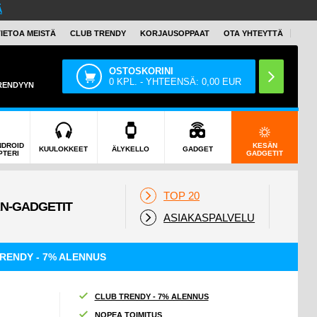
Ä
TIETOA MEISTÄ
CLUB TRENDY
KORJAUSOPPAAT
OTA YHTEYTTÄ
OSTOSKORINI
0
KPL. - YHTEENSÄ:
0,00
EUR
TRENDYYN
NDROID
KESÄN
KUULOKKEET
ÄLYKELLO
GADGET
PTERI
GADGETIT
TOP 20
ASIAKASPALVELU
RENDY - 7% ALENNUS
CLUB TRENDY - 7% ALENNUS
NOPEA TOIMITUS