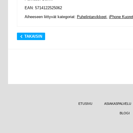
EAN: 5714122525062
Aiheeseen liittyvät kategoriat:
Puhelintarvikkeet
,
iPhone Kuoret
TAKAISIN
ETUSIVU
ASIAKASPALVELU
BLOGI