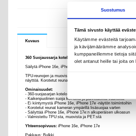
Suostumus
KYSYMYKSIÄ
Tämä sivusto käyttää eväste
Käytämme evästeitä tarjoama
Kuvaus
ja kävijämäärämme analysoim
kumppaneillemme tietoja siitä
360 Suojaussarja kotelo - iPhone 16e, iPhone 17e
olet antanut heille tai joita o
Säilytä iPhone 16e, iPhone 17e:n alkuperäinen ulkoasu tällä 36
TPU-reunojen ja muovisen takaosan yhdistelmä suojaa pudotuksi
näyttöä. Korotetut reunat kameran ympärillä suojaavat objektiiv
Ominaisuudet:
- 360-suojasarjan kotelo iPhone 16e, iPhone 17e:lle
- Kaikenpuolinen suoja kolhuilta ja päivittäisiltä vaurioilta
- Ei kiintymystä iPhone 16e, iPhone 17e -näytön toimintoihin
- Korotetut reunat kameran ympärillä lisäsuojaa varten
- Säilyttää iPhone 16e, iPhone 17e:n alkuperäisen ulkoasun
- Valmistettu TPU:sta, muovista ja PET:stä
Yhteensopivuus:
iPhone 16e, iPhone 17e
Pakkaus: Bulkki