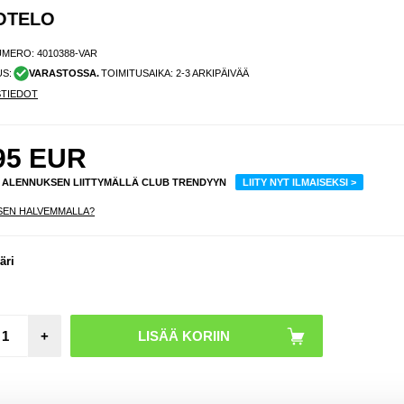
KOTELO
UMERO:
4010388-VAR
US:
VARASTOSSA.
TOIMITUSAIKA: 2-3 ARKIPÄIVÄÄ
STIEDOT
95
EUR
% ALENNUKSEN LIITTYMÄLLÄ CLUB TRENDYYN
LIITY NYT ILMAISEKSI >
SEN HALVEMMALLA?
äri
+