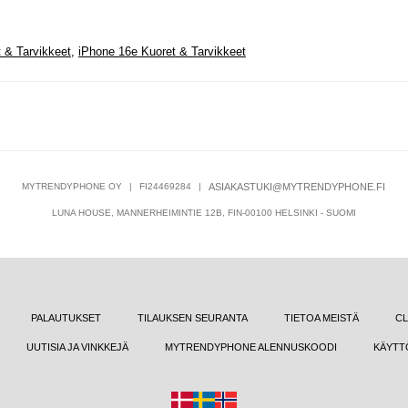
 & Tarvikkeet
,
iPhone 16e Kuoret & Tarvikkeet
MYTRENDYPHONE OY
|
FI24469284
|
ASIAKASTUKI@MYTRENDYPHONE.FI
LUNA HOUSE, MANNERHEIMINTIE 12B, FIN-00100 HELSINKI - SUOMI
PALAUTUKSET
TILAUKSEN SEURANTA
TIETOA MEISTÄ
CL
UUTISIA JA VINKKEJÄ
MYTRENDYPHONE ALENNUSKOODI
KÄYTT