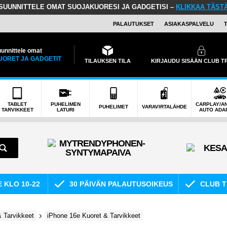
SUUNNITTELE OMAT SUOJAKUORESI JA GADGETISI –
KLIKKAA TÄST
PALAUTUKSET
ASIAKASPALVELU
unnittele omat
UORET JA GADGETIT
TILAUKSEN TILA
KIRJAUDU SISÄÄN CLUB 
TABLET
PUHELIMEN
CARPLAY/A
PUHELIMET
VARAVIRTALÄHDE
TARVIKKEET
LATURI
AUTO ADA
E KLO 10-22
30 PÄIVÄN PALAUTUSOIKEUS
CLUB T
 Tarvikkeet
iPhone 16e Kuoret & Tarvikkeet