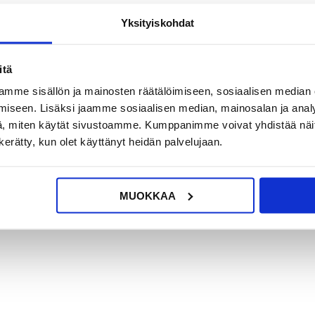
Yksityiskohdat
?
KYSY POIS
LIVE CHAT
itä
mme sisällön ja mainosten räätälöimiseen, sosiaalisen median
iseen. Lisäksi jaamme sosiaalisen median, mainosalan ja analy
, miten käytät sivustoamme. Kumppanimme voivat yhdistää näitä t
n kerätty, kun olet käyttänyt heidän palvelujaan.
0-suojakotelolla!
lta, iskuilta, naarmuilta ja lialta, kun taas edessä oleva PET-näytönsuoja s
eja kaiken ohella.
MUOKKAA