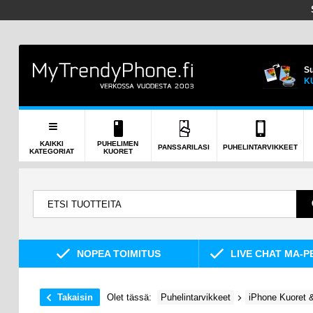
Su
K
KAIKKI
PUHELIMEN
PANSSARILASI
PUHELINTARVIKKEET
KATEGORIAT
KUORET
NOPEA TOIMITUS
LIVE CHAT MA-P
Takaisin
Olet tässä:
Puhelintarvikkeet
iPhone Kuoret &