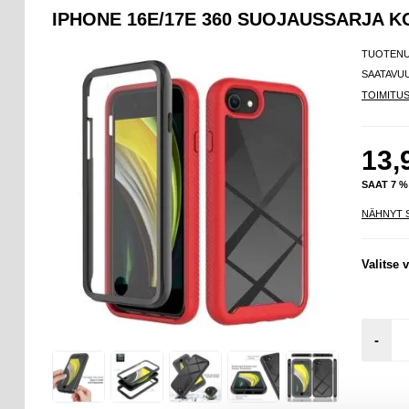
IPHONE 16E/17E 360 SUOJAUSSARJA 
TUOTEN
SAATAVU
TOIMITU
13,
SAAT 7 
NÄHNYT 
Valitse v
-