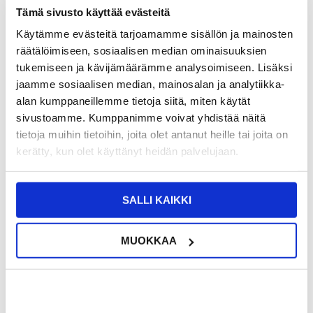
Tämä sivusto käyttää evästeitä
Käytämme evästeitä tarjoamamme sisällön ja mainosten
VÄHITTÄISMYYNTIHINTA
12,95
10,95
EUR
räätälöimiseen, sosiaalisen median ominaisuuksien
tukemiseen ja kävijämäärämme analysoimiseen. Lisäksi
SÄÄSTÄT
2,00
EUR
jaamme sosiaalisen median, mainosalan ja analytiikka-
NÄHNYT SEN HALVEMMALLA?
alan kumppaneillemme tietoja siitä, miten käytät
sivustoamme. Kumppanimme voivat yhdistää näitä
tietoja muihin tietoihin, joita olet antanut heille tai joita on
-
+
kerätty, kun olet käyttänyt heidän palvelujaan.
LIVE CHAT
KYSYMYKSIÄ?
KYSY POIS
SALLI KAIKKI
MUOKKAA
Kuvaus
Imak Pro+ Karkaistu Panssarilasi - iPhone 16e, iPhone 17e - 9H
Suojaa iPhone 16e, iPhone 17e:n näyttö Imak Pro+ -
Panssarilasilla.