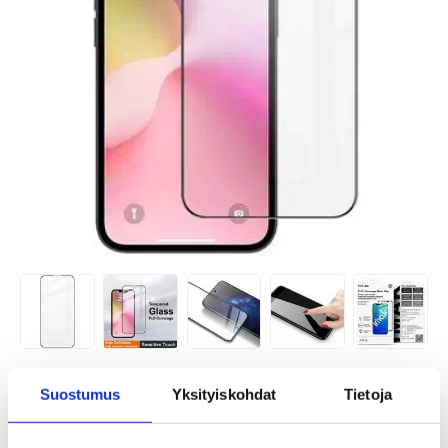
TUOTENUMERO:
4010345
Suostumus
Yksityiskohdat
Tietoja
ARVIOITU TOIMITUSAIKA 20-25
SAATAVUUS:
KESKUSVARASTOSSA.
PÄIVÄÄ
TOIMITUSTIEDOT