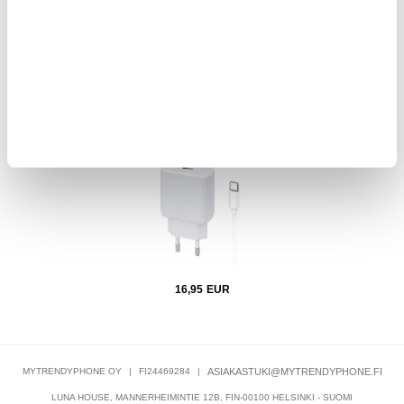
11,95
EUR
Safe-
iPhone 15 Pro/15 Pro Max/16 Pro/16 Pro Max Beline PD 3.0
ATJ-
USB-C GaN-laturi - 30W - valkoinen
16,95
EUR
MYTRENDYPHONE OY
|
FI24469284
|
ASIAKASTUKI@MYTRENDYPHONE.FI
LUNA HOUSE, MANNERHEIMINTIE 12B, FIN-00100 HELSINKI - SUOMI