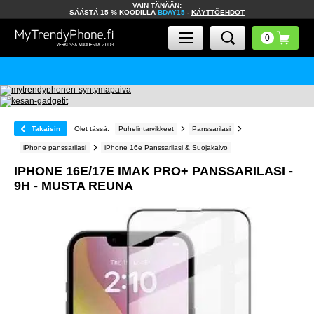
VAIN TÄNÄÄN:
SÄÄSTÄ 15 % KOODILLA
BDAY15
-
KÄYTTÖEHDOT
Takaisin
Olet tässä:
Puhelintarvikkeet
Panssarilasi
iPhone panssarilasi
iPhone 16e Panssarilasi & Suojakalvo
IPHONE 16E/17E IMAK PRO+ PANSSARILASI -
9H - MUSTA REUNA