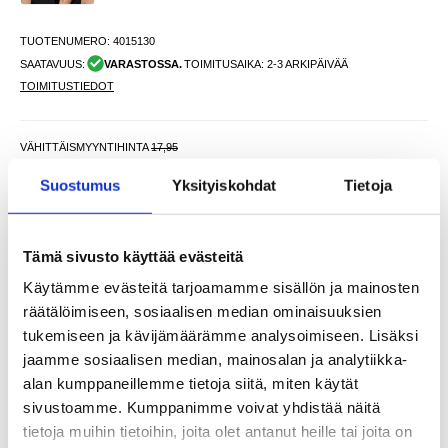
TUOTENUMERO:
4015130
SAATAVUUS:
VARASTOSSA.
TOIMITUSAIKA: 2-3 ARKIPÄIVÄÄ
TOIMITUSTIEDOT
VÄHITTÄISMYYNTIHINTA
17,95
9,95
EUR
Suostumus
Yksityiskohdat
Tietoja
SÄÄSTÄT
8,00
EUR
NÄHNYT SEN HALVEMMALLA?
Tämä sivusto käyttää evästeitä
Valitse väri
Käytämme evästeitä tarjoamamme sisällön ja mainosten
räätälöimiseen, sosiaalisen median ominaisuuksien
tukemiseen ja kävijämäärämme analysoimiseen. Lisäksi
jaamme sosiaalisen median, mainosalan ja analytiikka-
-
+
alan kumppaneillemme tietoja siitä, miten käytät
VAIN 3 KPL JÄLJELLÄ VARASTOSSA
sivustoamme. Kumppanimme voivat yhdistää näitä
tietoja muihin tietoihin, joita olet antanut heille tai joita on