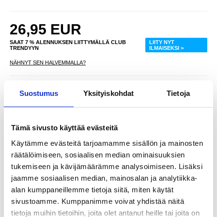
26,95
EUR
SAAT 7 % ALENNUKSEN LIITTYMÄLLÄ CLUB
LIITY NYT
TRENDYYN
ILMAISEKSI >
NÄHNYT SEN HALVEMMALLA?
Valitse väri
Suostumus
Yksityiskohdat
Tietoja
Tämä sivusto käyttää evästeitä
-
+
Käytämme evästeitä tarjoamamme sisällön ja mainosten
räätälöimiseen, sosiaalisen median ominaisuuksien
tukemiseen ja kävijämäärämme analysoimiseen. Lisäksi
LIVE CHAT
KYSYMYKSIÄ?
KYSY POIS
jaamme sosiaalisen median, mainosalan ja analytiikka-
alan kumppaneillemme tietoja siitä, miten käytät
sivustoamme. Kumppanimme voivat yhdistää näitä
Kuvaus
tietoja muihin tietoihin, joita olet antanut heille tai joita on