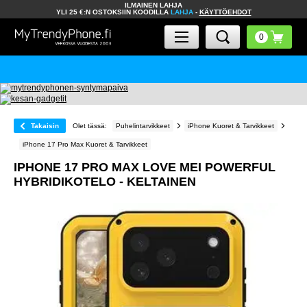
ILMAINEN LAHJA
YLI 25 €:N OSTOKSIIN KOODILLA
LAHJA
-
KÄYTTÖEHDOT
Takaisin
Olet tässä:
Puhelintarvikkeet
iPhone Kuoret & Tarvikkeet
iPhone 17 Pro Max Kuoret & Tarvikkeet
IPHONE 17 PRO MAX LOVE MEI POWERFUL
HYBRIDIKOTELO - KELTAINEN