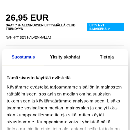
26,95
EUR
SAAT 7 % ALENNUKSEN LIITTYMÄLLÄ CLUB
LIITY NYT
TRENDYYN
ILMAISEKSI >
NÄHNYT SEN HALVEMMALLA?
Valitse väri
Suostumus
Yksityiskohdat
Tietoja
-
+
Tämä sivusto käyttää evästeitä
Käytämme evästeitä tarjoamamme sisällön ja mainosten
räätälöimiseen, sosiaalisen median ominaisuuksien
LIVE CHAT
KYSYMYKSIÄ?
KYSY POIS
tukemiseen ja kävijämäärämme analysoimiseen. Lisäksi
jaamme sosiaalisen median, mainosalan ja analytiikka-
alan kumppaneillemme tietoja siitä, miten käytät
Kuvaus
sivustoamme. Kumppanimme voivat yhdistää näitä
tietoja muihin tietoihin, joita olet antanut heille tai joita on