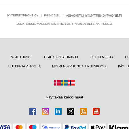
MYTRENDYPHONE OY
|
FI24469284
|
ASIAKASTUKI@MYTRENDYPHONE.FI
LUNA HOUSE, MANNERHEIMINTIE 12B, FIN-00100 HELSINKI - SUOMI
PALAUTUKSET
TILAUKSEN SEURANTA
TIETOA MEISTÄ
CL
UUTISIA JA VINKKEJÄ
MYTRENDYPHONE ALENNUSKOODI
KÄYTT
Näyttäkää kaikki maat