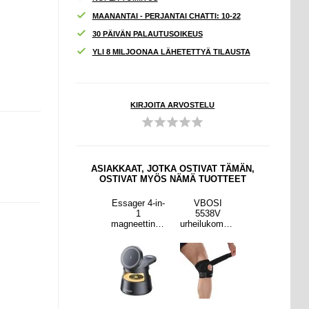
MAANANTAI - PERJANTAI CHATTI: 10-22
30 PÄIVÄN PALAUTUSOIKEUS
YLI 8 MILJOONAA LÄHETETTYÄ TILAUSTA
KIRJOITA ARVOSTELU
ASIAKKAAT, JOTKA OSTIVAT TÄMÄN,
OSTIVAT MYÖS NÄMÄ TUOTTEET
OSI
VBOSI
Essager 4-in-
VBOSI
VBOSI
38V
4087V Patella
1
5538V
4087V Patella
ukompre
polvihihihna -
magneettinen
urheilukompre
polvihihihna -
io
Yksi koko
langaton
ssio
Yksi koko
hihna -
latausteline -
patellahihna -
sta
15W - musta
musta