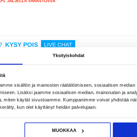
 KPL JÄLJELLÄ VARASTOSSA
12,95
VB
4087V 
polvihi
Yksi 
Vaalea
?
KYSY POIS
LIVE CHAT
n
Yksityiskohdat
itä
13,95
mme sisällön ja mainosten räätälöimiseen, sosiaalisen median
vä kansi metallisella kamerakehyksellä iPhone 17 Pro Maxille
iseen. Lisäksi jaamme sosiaalisen median, mainosalan ja analy
metallikehys, jotka tarjoavat kestävyyttä, iskunvaimennusta ja pitkäaikaista s
, miten käytät sivustoamme. Kumppanimme voivat yhdistää näitä t
n kerätty, kun olet käyttänyt heidän palvelujaan.
istetty metalliseen suojakehykseen, joka parantaa iskunkestävyyttä ja ehk
MUOKKAA
ja siinä on tarkasti kohdistetut leikkaukset kaikille porteille, kaiuttimille,
man käytettävyyden ilman suojakannen poistamista.