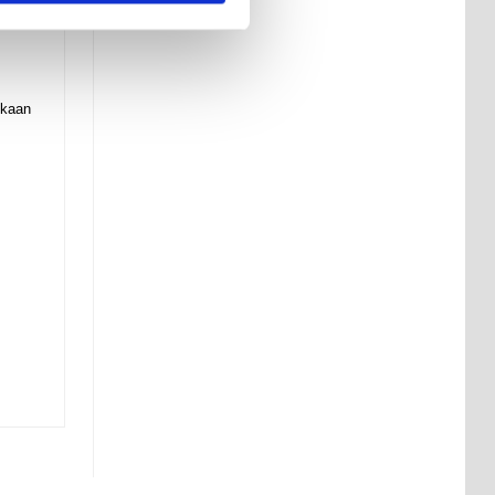
nkaan