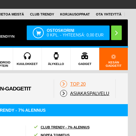
TIETOA MEISTÄ
CLUB TRENDY
KORJAUSOPPAAT
OTA YHTEYTTÄ
OSTOSKORINI
0
KPL. - YHTEENSÄ:
0,00
EUR
TRENDYYN
NDROID
KESÄN
KUULOKKEET
ÄLYKELLO
GADGET
PTERI
GADGETIT
TOP 20
ASIAKASPALVELU
RENDY - 7% ALENNUS
CLUB TRENDY - 7% ALENNUS
NOPEA TOIMITUS