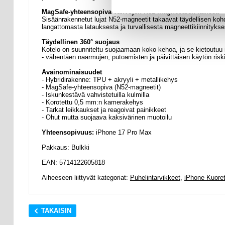
MagSafe-yhteensopiva vahvojen N52-magneettien kanssa
Sisäänrakennetut lujat N52-magneetit takaavat täydellisen koh
langattomasta latauksesta ja turvallisesta magneettikiinnitykse
Täydellinen 360° suojaus
Kotelo on suunniteltu suojaamaan koko kehoa, ja se kietoutuu
- vähentäen naarmujen, putoamisten ja päivittäisen käytön risk
Avainominaisuudet
- Hybridirakenne: TPU + akryyli + metallikehys
- MagSafe-yhteensopiva (N52-magneetit)
- Iskunkestävä vahvistetuilla kulmilla
- Korotettu 0,5 mm:n kamerakehys
- Tarkat leikkaukset ja reagoivat painikkeet
- Ohut mutta suojaava kaksivärinen muotoilu
Yhteensopivuus:
iPhone 17 Pro Max
Pakkaus: Bulkki
EAN: 5714122605818
Aiheeseen liittyvät kategoriat:
Puhelintarvikkeet
,
iPhone Kuoret
TAKAISIN