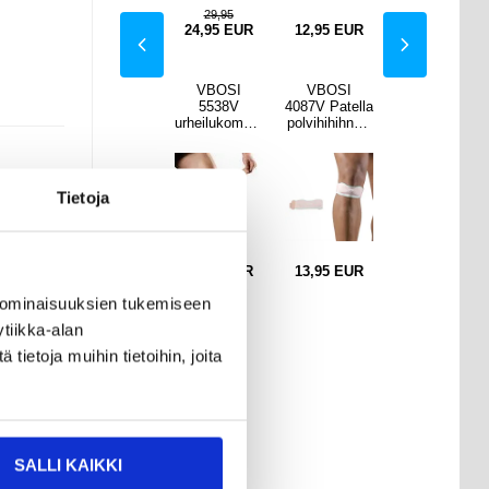
29,95
EUR
13,95
EUR
24,95
EUR
12,95
EUR
13,95
EUR
OSI
VBOSI
VBOSI
VBOSI
VBOSI
Patella
4087V Patella
5538V
4087V Patella
4087V Patella
hihna -
polvihihihna -
urheilukompre
polvihihihna -
polvihihihna -
koko -
Yksi koko -
ssiohihna
Yksi koko -
Yksi koko -
npunai
sininen
Vaaleanpunai
sininen
en
nen
Tietoja
EUR
13,95
EUR
10,95
EUR
13,95
EUR
13,95
EUR
 ominaisuuksien tukemiseen
tiikka-alan
uojaa
ietoja muihin tietoihin, joita
äisee
SALLI KAIKKI