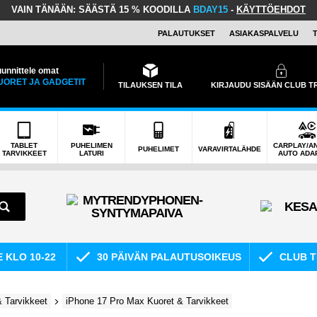
VAIN TÄNÄÄN:
SÄÄSTÄ 15 % KOODILLA
BDAY15
-
KÄYTTÖEHDOT
PALAUTUKSET
ASIAKASPALVELU
unnittele omat
UORET JA GADGETIT
TILAUKSEN TILA
KIRJAUDU SISÄÄN CLUB 
TABLET
PUHELIMEN
CARPLAY/A
PUHELIMET
VARAVIRTALÄHDE
TARVIKKEET
LATURI
AUTO ADA
E KLO 10-22
30 PÄIVÄN PALAUTUSOIKEUS
CLUB T
 Tarvikkeet
iPhone 17 Pro Max Kuoret & Tarvikkeet