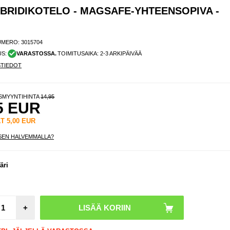
YBRIDIKOTELO - MAGSAFE-YHTEENSOPIVA -
UMERO:
3015704
US:
VARASTOSSA.
TOIMITUSAIKA: 2-3 ARKIPÄIVÄÄ
STIEDOT
ISMYYNTIHINTA
14,95
5
EUR
ÄT
5,00
EUR
SEN HALVEMMALLA?
VB
55
äri
urheil
ss
patella
mu
+