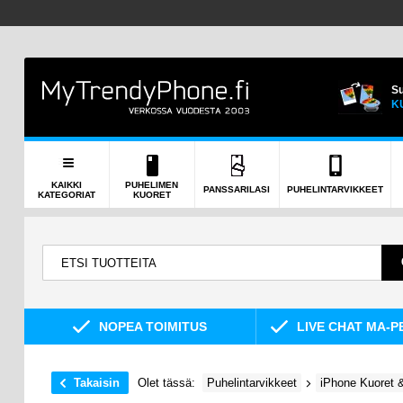
Su
K
KAIKKI
PUHELIMEN
PANSSARILASI
PUHELINTARVIKKEET
KATEGORIAT
KUORET
NOPEA TOIMITUS
LIVE CHAT MA-P
Takaisin
Olet tässä:
Puhelintarvikkeet
iPhone Kuoret &