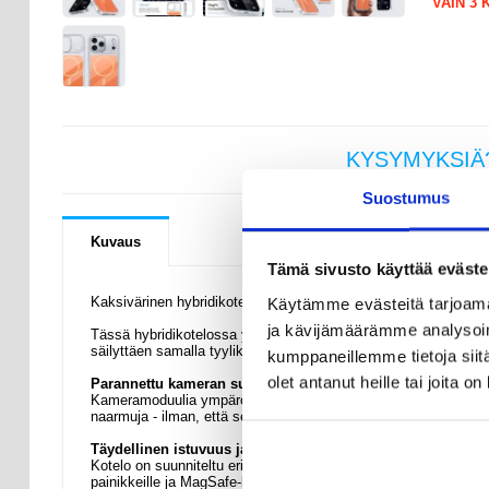
VAIN 3
KYSYMYKSIÄ
Suostumus
Kuvaus
Tämä sivusto käyttää eväste
Käytämme evästeitä tarjoama
Kaksivärinen hybridikotelo / MagSafe yhteensopiva iskunkestä
ja kävijämäärämme analysoim
Tässä hybridikotelossa yhdistyvät TPU, akryyli ja vahvistettu 
säilyttäen samalla tyylikkään kaksivärisen viimeistelyn.
kumppaneillemme tietoja siitä
olet antanut heille tai joita o
Parannettu kameran suojaus
Kameramoduulia ympäröi 0,5 mm:n korotettu kehys, joka on yhd
naarmuja - ilman, että se haittaa valokuvien selkeyttä.
Täydellinen istuvuus ja tarkat leikkaukset
Kotelo on suunniteltu erityisesti iPhone 17 Pro Max -puhelimelle, 
painikkeille ja MagSafe-komponenteille, mikä takaa saumatto