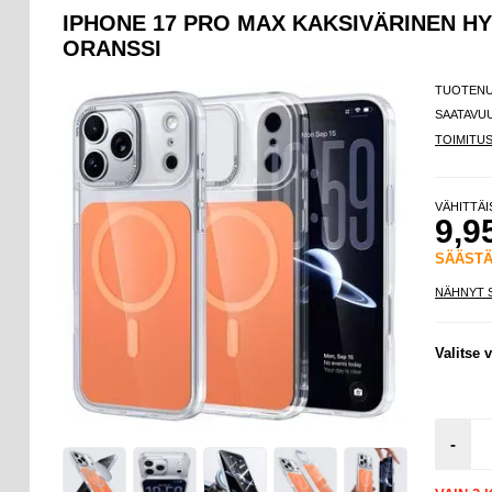
IPHONE 17 PRO MAX KAKSIVÄRINEN H
ORANSSI
TUOTEN
SAATAVU
TOIMITU
VÄHITTÄ
9,9
SÄÄST
NÄHNYT 
Valitse v
-