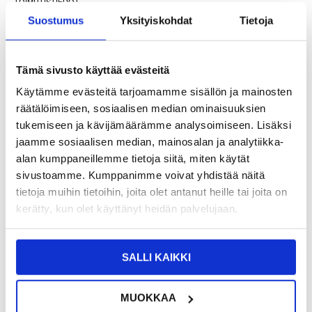
TOIMITUSTIEDOT
Suostumus
Yksityiskohdat
Tietoja
9,95
EUR
Tämä sivusto käyttää evästeitä
SAAT 7 % ALENNUKSEN LIITTYMÄLLÄ CLUB
LIITY NYT
TRENDYYN
ILMAISEKSI >
Käytämme evästeitä tarjoamamme sisällön ja mainosten
NÄHNYT SEN HALVEMMALLA?
räätälöimiseen, sosiaalisen median ominaisuuksien
tukemiseen ja kävijämäärämme analysoimiseen. Lisäksi
jaamme sosiaalisen median, mainosalan ja analytiikka-
-
+
alan kumppaneillemme tietoja siitä, miten käytät
sivustoamme. Kumppanimme voivat yhdistää näitä
tietoja muihin tietoihin, joita olet antanut heille tai joita on
LIVE CHAT
KYSYMYKSIÄ?
KYSY POIS
kerätty, kun olet käyttänyt heidän palvelujaan.
Kuvaus
SALLI KAIKKI
Tyylikäs Sarjan Erittäin Ohut TPU-kotelo - iPhone 7, iPhone 8,
iPhone SE (2020), iPhone SE (2022)
MUOKKAA
Pue iPhone 7/8/SE (2020)/SE (2022) tähän tyylikkääseen TPU-