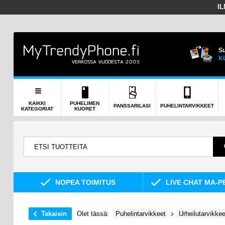
I
Su
K
KAIKKI
PUHELIMEN
PANSSARILASI
PUHELINTARVIKKEET
KATEGORIAT
KUORET
NOPEA TOIMITUS
LIVE CHAT MA-P
Takaisin
Olet tässä:
Puhelintarvikkeet
Urheilutarvikkee