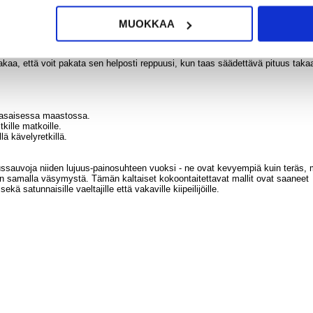
ja paremman hallinnan vaelluksilla.
un tai vuorikiipeilyyn.
 180g | Laajennettava pituus: 120cm | Taitettu pituus: 37cm.
MUOKKAA
vyys, joten se sopii täydellisesti seikkailijoille, jotka tarvitsevat luotett
kaa, että voit pakata sen helposti reppuusi, kun taas säädettävä pituus taka
ätasaisessa maastossa.
ille matkoille.
lä kävelyretkillä.
ussauvoja niiden lujuus-painosuhteen vuoksi - ne ovat kevyempiä kuin teräs, 
äen samalla väsymystä. Tämän kaltaiset kokoontaitettavat mallit ovat saaneet
ekä satunnaisille vaeltajille että vakaville kiipeilijöille.