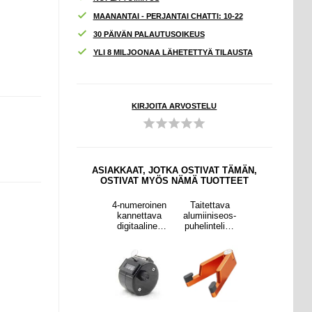
MAANANTAI - PERJANTAI CHATTI: 10-22
30 PÄIVÄN PALAUTUSOIKEUS
YLI 8 MILJOONAA LÄHETETTYÄ TILAUSTA
KIRJOITA ARVOSTELU
ASIAKKAAT, JOTKA OSTIVAT TÄMÄN,
OSTIVAT MYÖS NÄMÄ TUOTTEET
ttava
iPhone 12
4-numeroinen
Taitettava
iPhone 12
niseos-
Pro Max
kannettava
alumiiniseos-
Pro Max
nteline
Tyylikäs
digitaalinen
puhelinteline
Tyylikäs
limille
iskunkestävä
laskuri -
älypuhelimille
iskunkestävä
eille 4-
TPU-kotelo
musta
/tableteille 4-
TPU-kotelo
ranssi
korotetuilla
7" - oranssi
korotetuilla
reunoilla
reunoilla