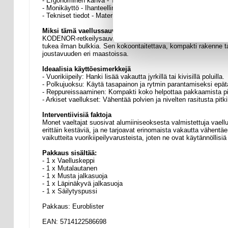
- Ergonominen kahva - Tarjoaa mukavan, liukumattoman otteen 
- Monikäyttö - Ihanteellinen vaellukselle, retkeilyyn, polkujuoksu
- Tekniset tiedot - Materiaali: Materiaali: Alumiiniseos | Paino:
Miksi tämä vaellussauva on täydellinen
KODENOR-retkeilysauvassa yhdistyvät kevyt kannettavuus ja kestä
tukea ilman bulkkia. Sen kokoontaitettava, kompakti rakenne ta
joustavuuden eri maastoissa.
Ideaalisia käyttöesimerkkejä
- Vuorikiipeily: Hanki lisää vakautta jyrkillä tai kivisillä poluilla.
- Polkujuoksu: Käytä tasapainon ja rytmin parantamiseksi ep
- Reppureissaaminen: Kompakti koko helpottaa pakkaamista pitk
- Arkiset vaellukset: Vähentää polvien ja nivelten rasitusta pitkil
Interventiivisiä faktoja
Monet vaeltajat suosivat alumiiniseoksesta valmistettuja vaell
erittäin kestäviä, ja ne tarjoavat erinomaista vakautta vähent
vaikutteita vuorikiipeilyvarusteista, joten ne ovat käytännöllisiä s
Pakkaus sisältää:
- 1 x Vaelluskeppi
- 1 x Mutalautanen
- 1 x Musta jalkasuoja
- 1 x Läpinäkyvä jalkasuoja
- 1 x Säilytyspussi
Pakkaus: Euroblister
EAN: 5714122586698