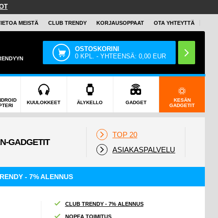
OT
TIETOA MEISTÄ
CLUB TRENDY
KORJAUSOPPAAT
OTA YHTEYTTÄ
OSTOSKORINI
0
KPL. - YHTEENSÄ:
0,00
EUR
TRENDYYN
NDROID
KESÄN
KUULOKKEET
ÄLYKELLO
GADGET
PTERI
GADGETIT
TOP 20
ASIAKASPALVELU
RENDY - 7% ALENNUS
CLUB TRENDY - 7% ALENNUS
NOPEA TOIMITUS