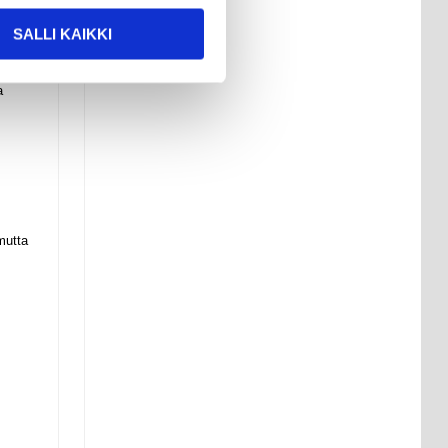
SALLI KAIKKI
avaa
a
mutta