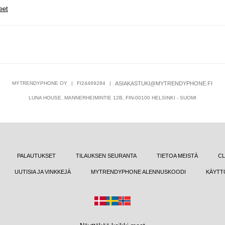
eet
MYTRENDYPHONE OY
|
FI24469284
|
ASIAKASTUKI@MYTRENDYPHONE.FI
LUNA HOUSE, MANNERHEIMINTIE 12B, FIN-00100 HELSINKI - SUOMI
PALAUTUKSET
TILAUKSEN SEURANTA
TIETOA MEISTÄ
CL
UUTISIA JA VINKKEJÄ
MYTRENDYPHONE ALENNUSKOODI
KÄYTT