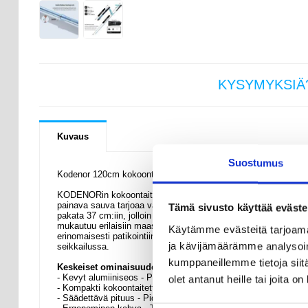
KYSYMYKSIÄ
Kuvaus
Suostumus
Kodenor 120cm kokoontaitettava retkeilykeppi - kevyt 4-osaine
KODENORin kokoontaitettava retkeilykeppi on kevyt ja luotettav
painava sauva tarjoaa vakautta ja tukea lisäämättä tarpeetonta
Tämä sivusto käyttää eväste
pakata 37 cm:iin, jolloin se on helppo kuljettaa ja säilyttää v
mukautuu erilaisiin maastoihin ja käyttäjän pituuksiin, ja ergo
Käytämme evästeitä tarjoama
erinomaisesti patikointiin, retkeilyyn, vuorikiipeilyyn tai pol
ja kävijämäärämme analysoim
seikkailussa.
kumppaneillemme tietoja siitä
Keskeiset ominaisuudet ja tekniset tiedot
- Kevyt alumiiniseos - Painaa vain 180 g väsymättömään kantami
olet antanut heille tai joita o
- Kompakti kokoontaitettava muotoilu - 4-osainen rakenne taittu
- Säädettävä pituus - Pidentyy jopa 120cm:iin, jotta se sopii er