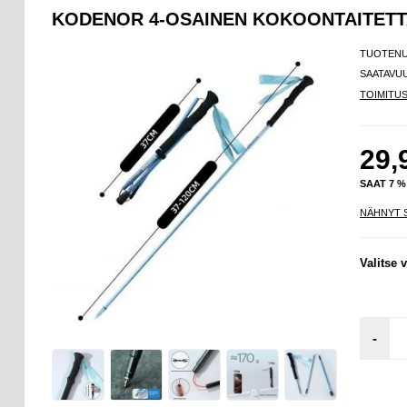
KODENOR 4-OSAINEN KOKOONTAITETTA
TUOTEN
SAATAVU
TOIMITU
29,
SAAT 7 
NÄHNYT 
Valitse v
-