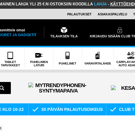
LMAINEN LAHJA
YLI 25 €:N OSTOKSIIN KOODILLA
LAHJA
-
KÄYTTÖEHD
PALAUTUKSET
ASIAKASPALVELU
unnittele omat
UORET JA GADGETIT
TILAUKSEN TILA
KIRJAUDU SISÄÄN CLUB 
TABLET
PUHELIMEN
CARPLAY/A
PUHELIMET
VARAVIRTALÄHDE
TARVIKKEET
LATURI
AUTO ADA
E KLO 10-22
30 PÄIVÄN PALAUTUSOIKEUS
CLUB T
t