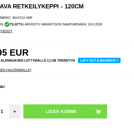
VA RETKEILYKEPPI - 120CM
UMERO:
3014712-VAR
US:
TILATTU.
ARVIOITU VARASTOON SAAPUMISAIKA:
24.8.2026
STIEDOT
95
EUR
% ALENNUKSEN LIITTYMÄLLÄ CLUB TRENDYYN
LIITY NYT ILMAISEKSI >
SEN HALVEMMALLA?
äri
Taite
alumii
puheli
älypuhe
/tablet
7" - o
+