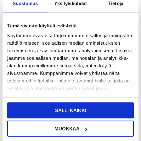
Suostumus
Yksityiskohdat
Tietoja
13,95
EUR
SAAT 7 % ALENNUKSEN LIITTYMÄLLÄ CLUB
LIITY NYT
TRENDYYN
ILMAISEKSI >
Tämä sivusto käyttää evästeitä
NÄHNYT SEN HALVEMMALLA?
Käytämme evästeitä tarjoamamme sisällön ja mainosten
räätälöimiseen, sosiaalisen median ominaisuuksien
tukemiseen ja kävijämäärämme analysoimiseen. Lisäksi
-
+
jaamme sosiaalisen median, mainosalan ja analytiikka-
alan kumppaneillemme tietoja siitä, miten käytät
sivustoamme. Kumppanimme voivat yhdistää näitä
LIVE CHAT
KYSYMYKSIÄ?
KYSY POIS
tietoja muihin tietoihin, joita olet antanut heille tai joita on
kerätty, kun olet käyttänyt heidän palvelujaan.
Kuvaus
SALLI KAIKKI
Korkean lämpötilan kestävä tarttumaton grillimatto - 3 kpl.
Käytä korkealaatuisia PTFE-materiaaleja, jotka eivät aiheuta
vaaraa terveydellesi tai ystävillesi tai perheellesi. Voit kokeilla.
MUOKKAA
Molemmat puolet estävät ruoan tarttumista ja tekevät siitä helposti
puhdistettavan