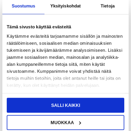
Suostumus
Yksityiskohdat
Tietoja
9,95
EUR
SAAT 7 % ALENNUKSEN LIITTYMÄLLÄ CLUB
LIITY NYT
Tämä sivusto käyttää evästeitä
TRENDYYN
ILMAISEKSI >
Käytämme evästeitä tarjoamamme sisällön ja mainosten
NÄHNYT SEN HALVEMMALLA?
räätälöimiseen, sosiaalisen median ominaisuuksien
tukemiseen ja kävijämäärämme analysoimiseen. Lisäksi
-
+
jaamme sosiaalisen median, mainosalan ja analytiikka-
alan kumppaneillemme tietoja siitä, miten käytät
sivustoamme. Kumppanimme voivat yhdistää näitä
tietoja muihin tietoihin, joita olet antanut heille tai joita on
LIVE CHAT
KYSYMYKSIÄ?
KYSY POIS
kerätty, kun olet käyttänyt heidän palvelujaan.
Kuvaus
SALLI KAIKKI
Korkeanopeuksinen 4-Porttinen USB Hubi 2.0 kanssa 45cm
Kaapeli - Lataus & Synkronisaatio, 480Mbps
MUOKKAA
Toimita tietokoneellesi neljä ylimääräistä USB-porttia tämän USB
2.0-keskittimen avulla. Siirrä tietosi odottamatta ajureiden tai