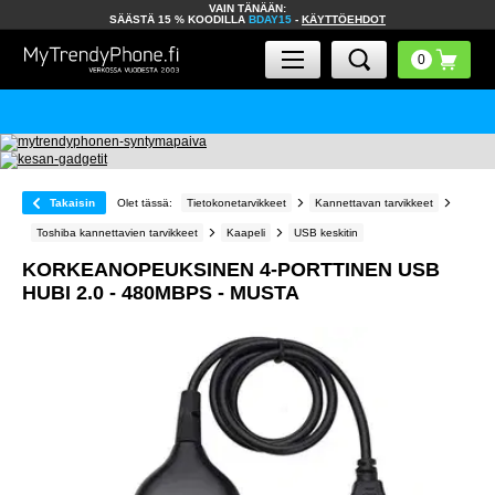
VAIN TÄNÄÄN:
SÄÄSTÄ 15 % KOODILLA
BDAY15
-
KÄYTTÖEHDOT
Takaisin
Olet tässä:
Tietokonetarvikkeet
Kannettavan tarvikkeet
Toshiba kannettavien tarvikkeet
Kaapeli
USB keskitin
KORKEANOPEUKSINEN 4-PORTTINEN USB
HUBI 2.0 - 480MBPS - MUSTA