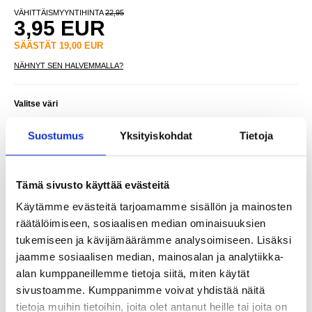
VÄHITTÄISMYYNTIHINTA
22,95
3,95
EUR
SÄÄSTÄT
19,00
EUR
NÄHNYT SEN HALVEMMALLA?
Valitse väri
Suostumus
Yksityiskohdat
Tietoja
-
+
Tämä sivusto käyttää evästeitä
Käytämme evästeitä tarjoamamme sisällön ja mainosten
LIVE CHAT
KYSYMYKSIÄ?
KYSY POIS
räätälöimiseen, sosiaalisen median ominaisuuksien
tukemiseen ja kävijämäärämme analysoimiseen. Lisäksi
jaamme sosiaalisen median, mainosalan ja analytiikka-
Kuvaus
alan kumppaneillemme tietoja siitä, miten käytät
sivustoamme. Kumppanimme voivat yhdistää näitä
Kosketusohjauksella säädettävä jouluyövalo / yöpöytälamppu
lapsille
tietoja muihin tietoihin, joita olet antanut heille tai joita on