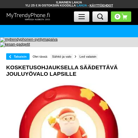
ILMAINEN LAHJA
YLI 25 €:N OSTOKSIIN KOODILLA
LAHJA
-
KÄYTTÖEHDOT
Takaisin
Olet tässä:
Sähkö ja valo
Led valaisin
KOSKETUSOHJAUKSELLA SÄÄDETTÄVÄ
JOULUYÖVALO LAPSILLE