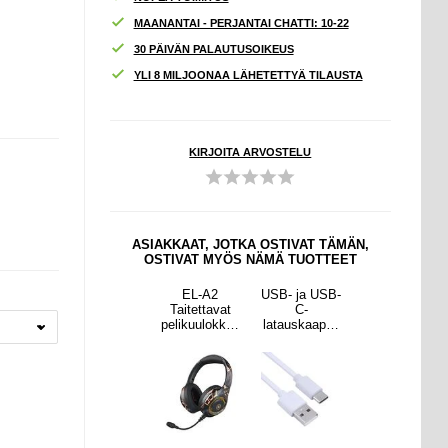
MAANANTAI - PERJANTAI CHATTI: 10-22
30 PÄIVÄN PALAUTUSOIKEUS
YLI 8 MILJOONAA LÄHETETTYÄ TILAUSTA
KIRJOITA ARVOSTELU
ASIAKKAAT, JOTKA OSTIVAT TÄMÄN,
OSTIVAT MYÖS NÄMÄ TUOTTEET
a USB-
Kirkas IPX8
EL-A2
USB- ja USB-
Kirkas IPX8
-
Universal
Taitettavat
C-
Universal
kaapeli
vedenpitävä
pelikuulokkee
latauskaapeli
vedenpitävä
ne 15
kotelo /
t Graffiti Cool
iPhone 15
kotelo /
5 Pro
kuivapussi -
-kuulokkeet
Pro/15 Pro
kuivapussi -
/16
7" -
mikrofonilla,
Max/16
7" -
6 Pro
vaaleanpunai
päähän
Pro/16 Pro
vaaleanpunai
x -
nen
asennettavat
Max -
nen
oinen
Bluetooth-
Valkoinen
kuulokkeet -
musta