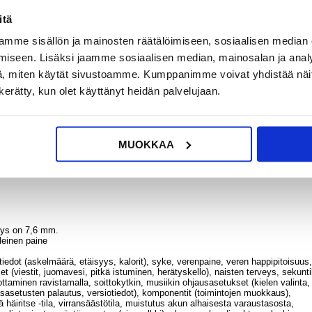
itä
us; 466 * 466
mme sisällön ja mainosten räätälöimiseen, sosiaalisen median
joka tukee elävää kehon tunnistusta ja tarkempaa tunnistusta.
iseen. Lisäksi jaamme sosiaalisen median, mainosalan ja analy
, miten käytät sivustoamme. Kumppanimme voivat yhdistää näitä t
äristöissä.
n kerätty, kun olet käyttänyt heidän palvelujaan.
MUOKKAA
yys on 7,6 mm.
leinen paine
iedot (askelmäärä, etäisyys, kalorit), syke, verenpaine, veren happipitoisuus,
 (viestit, juomavesi, pitkä istuminen, herätyskello), naisten terveys, sekunti
taminen ravistamalla, soittokytkin, musiikin ohjausasetukset (kielen valinta,
sasetusten palautus, versiotiedot), komponentit (toimintojen muokkaus),
lä häiritse -tila, virransäästötila, muistutus akun alhaisesta varaustasosta,