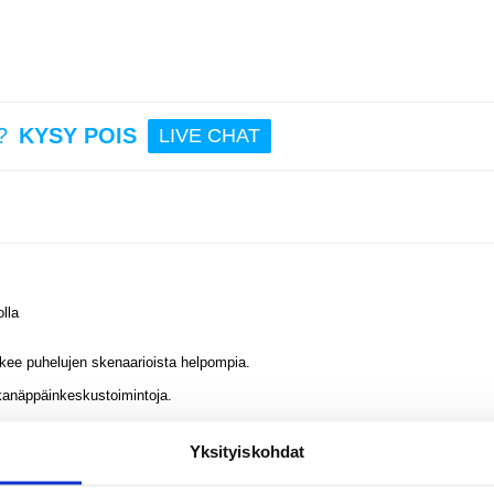
6,95
Outd
tyyl
veden
?
KYSY POIS
LIVE CHAT
älyk
KT76,
komp
tasku
- 1.
mu
36,95
lla
kee puhelujen skenaarioista helpompia.
pikanäppäinkeskustoimintoja.
kkotilaa, rikkaat UI-skenaariot.
Yksityiskohdat
 100 urheilutilaa.