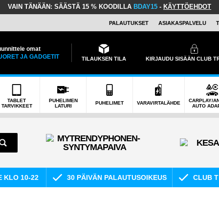
VAIN TÄNÄÄN:
SÄÄSTÄ 15 % KOODILLA
BDAY15
-
KÄYTTÖEHDOT
PALAUTUKSET
ASIAKASPALVELU
unnittele omat
UORET JA GADGETIT
TILAUKSEN TILA
KIRJAUDU SISÄÄN CLUB 
TABLET
PUHELIMEN
CARPLAY/A
PUHELIMET
VARAVIRTALÄHDE
TARVIKKEET
LATURI
AUTO ADA
E KLO 10-22
30 PÄIVÄN PALAUTUSOIKEUS
CLUB T