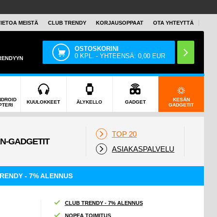
TIETOA MEISTÄ
CLUB TRENDY
KORJAUSOPPAAT
OTA YHTEYTTÄ
OSTOSKORINI
0
KPL. - YHTEENSÄ:
0,00
EUR
TRENDYYN
NDROID
KESÄN
KUULOKKEET
ÄLYKELLO
GADGET
PTERI
GADGETIT
TOP 20
ASIAKASPALVELU
RENDY - 7% ALENNUS
CLUB TRENDY - 7% ALENNUS
NOPEA TOIMITUS