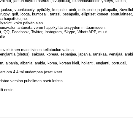
valinta, jaetun näytön asetus (sivupalkki), skannauskoodin yhteys, laskin,
juoksu, vuorikiipeily, pyöräily, koripallo, uinti, sulkapallo ja jalkapallo; Sovell
rugby, golf, jooga, kuntosali, tanssi, pesäpallo, elliptiset koneet, soutulaitteet,
 harjoittelu jne.
ysointi koko päivän ajan
punavalon antureita veren happikyllästeisyyden mittaamiseen.
Chat, QQ, Facebook, Twitter, Instagram, Skype, WhatsAPP, muut
lle
sovelluksen massiivinen kellotaulun valinta
a, englantia (oletus), saksaa, koreaa, espanjaa, japania, ranskaa, venäjää, arab
m, albania, albania, arabia, korea, korean kieli, hollanti, englanti, portugali,
versiota 4.4 tai uudempaa (asetukset
arkistaa version puhelimen asetuksista
tä ensin.