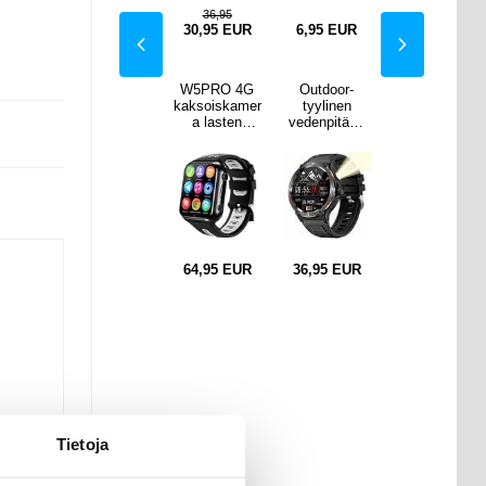
36,95
EUR
9,95
EUR
30,95
EUR
6,95
EUR
9,95
EUR
oor-
Apple Pencil
W5PRO 4G
Outdoor-
Apple Pencil
inen
(USB-C)
kaksoiskamer
tyylinen
(USB-C)
pitävä
Silikonikotelo
a lasten
vedenpitävä
Silikonikotelo
ello
timanttikuvioi
katsella 2 +
älykello
timanttikuvioi
 jossa
nen -
16G Wear
KT76, jossa
nen -
assi,
vaaleanpunai
Resistant
kompassi,
vaaleanpunai
lamppu
nen
1.83" IPS HD
taskulamppu
nen
53" -
älypuhelin
- 1.53" -
sta
katsella -
musta
musta /
harmaa
EUR
9,95
EUR
64,95
EUR
36,95
EUR
9,95
EUR
Tietoja