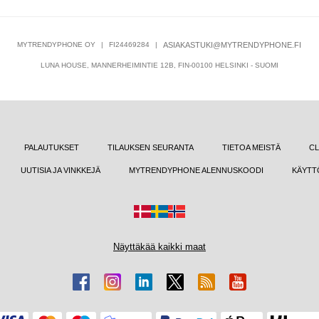
MYTRENDYPHONE OY
|
FI24469284
|
ASIAKASTUKI@MYTRENDYPHONE.FI
LUNA HOUSE, MANNERHEIMINTIE 12B, FIN-00100 HELSINKI - SUOMI
PALAUTUKSET
TILAUKSEN SEURANTA
TIETOA MEISTÄ
CL
UUTISIA JA VINKKEJÄ
MYTRENDYPHONE ALENNUSKOODI
KÄYTT
Näyttäkää kaikki maat