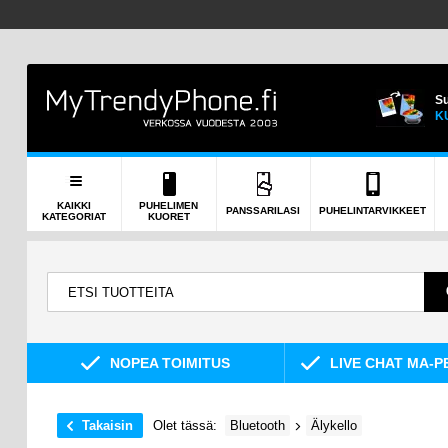
Su
K
KAIKKI
PUHELIMEN
PANSSARILASI
PUHELINTARVIKKEET
KATEGORIAT
KUORET
NOPEA TOIMITUS
LIVE CHAT MA-P
Takaisin
Olet tässä:
Bluetooth
Älykello