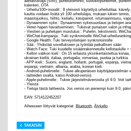
ääniavustaja (SIRI), puhelutoiminto, suosikkipuhelimet, puhelin
kalenteri, OTA
- Urheilu/100+moodit:: 8 yleisesti käytettyä urheilutilaa: kävely, 
kautta voidaan lisätä yli 100 urheilulajia, mukaan lukien tennis, 
maastojuoksu, hiihto, keilailu, käsipainot, istumaannousu, vapaa
- Dynaaminen syke:: Dynaaminen sykesuuntaus ja tietojen anal
- Veren hapen havaitseminen:: Tukevat punaisen valon ja infra
- Viestien ja puhelujen muistutus:: Puhelin, tekstiviesti, We
- WeChat-kampanja:: Tuki synkroniselle WeChat-urheilurankingi
- Google Health: Tuki terveystietojen synkronoinnille
- Sää:: Yhdistää sovellukseen ja työntää paikallisen sään
- Watch Face: Tuki kuudelle sisäänrakennetulle kellotaululle + 
- Kellon valikon kieli:: On 15 erilaista yksinkertaistettua kiina
ukrainan kieltä, italiaa, portugalia, romaniaa, puolaa ja turkkia.
- APP-kieli:: Suomi, englanti, hollanti, portugali, espanja, vietna
espanja, vietnam, albania, arabia, korean kieli.
- Android-puhelimelle:: Tukee alkuperäisen käyttöjärjestelmän 
- laitteiden osalta, katso Android-versio).
- Apple-puhelimelle:: Tukee järjestelmäversioita yli 9.0. Voit t
- Yleistä
- Tietoja tästä laitteesta. Jos versio on pienempi kuin 9.0, päivi
EAN: 5714122452207
Aiheeseen liittyvät kategoriat:
Bluetooth
,
Älykello
TAKAISIN