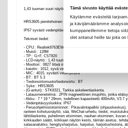
Tämä sivusto käyttää eväste
1,43 tuuman suuri näyttö, jossa on AMOLED-teräväpiirtotarkku
Käytämme evästeitä tarjoama
HRS3605 pienitehoinen ja erittäin tarkka syke ja veren happi, 
ja kävijämäärämme analysoim
kumppaneillemme tietoja siitä
IP67 syvästi vedenpitävä, sopii käytettäväksi useammissa ymp
olet antanut heille tai joita o
Tekniset tiedot:
- CPU:: Realtek8763EWE-VP
- Muisti:: 128M
- TP:: G+F, CST820
- LCD-näyttö:: 1,43 tuuman AMOLED, resoluutio: 466 * 466
- Moottori:: 0827 litteä moottori, juotetun langan tyyppi
- kaiutin:: 1012, syvä vedenpitävä kaiutin
- MIC:: 4015, syvästi vedenpitävä
- BT:: BT 5.3
- Tiedonsiirtomuoto/tiedonsiirto:: BT
- Syke:: HRS3605
- (G-anturi):: STK8321, Tarkka askeleenlaskenta.
- Latausmenetelmä:: 2PIN magneettinen imujohto, jonka etäis
- Akku:: 7 * 19 * 29mm, todellinen kapasiteetti 400mAh, V3.7 y
- Vedenpitävyysluokka: IP67
- Perusohjelmistotoiminnot:: Pikavalintapalkki (ohjauskeskus), t
ranteen kohotusnäyttö, sää, WeChat-urheilu, tiedot, muistutukset
lähtölaskenta, puhelimen etsiminen, nauhan etsiminen, kuvan ot
kirkkauden säätö, kirkkaan näytön kesto, tärinän asetus, tehda
salasanalukko, hengitysharjoitus, harjoitus, harjoitushistoria, ä