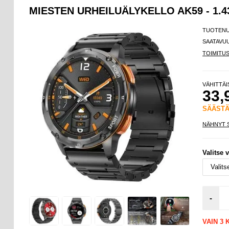
MIESTEN URHEILUÄLYKELLO AK59 - 1.
TUOTEN
SAATAVU
TOIMITU
VÄHITTÄ
33,
SÄÄST
NÄHNYT 
Valitse v
-
VAIN 3