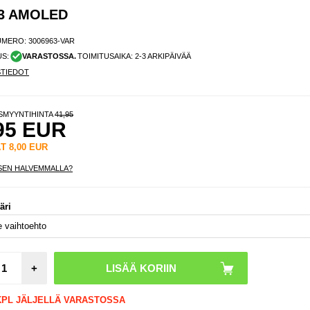
43 AMOLED
UMERO:
3006963-VAR
US:
VARASTOSSA.
TOIMITUSAIKA: 2-3 ARKIPÄIVÄÄ
STIEDOT
ISMYYNTIHINTA
41,95
95
EUR
ÄT
8,00
EUR
SEN HALVEMMALLA?
USB- j
äri
C
lataus
iPho
Pro/1
Max
Pro/1
+
Ma
Valk
 KPL JÄLJELLÄ VARASTOSSA