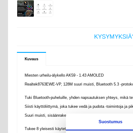
KYSYMYKSIÄ
Kuvaus
Miesten urheilu-älykello AK59 - 1.43 AMOLED
Realtek8763EWE-VP, 128M suuri muisti, Bluetooth 5.3 -protoko
Tuki Bluetooth-puheluille, yhden napsautuksen yhteys, mikä te
Siisti käyttöliittymä, joka tukee vedä ja pudota -toimintoja ja 
Suuri muisti, sisäänrakennettu kuusi valintakiekkoa ja neljä vali
Suostumus
Tukee 8 yleisesti käytettyä urheilutilaa, ja sovellus voi lisätä yli