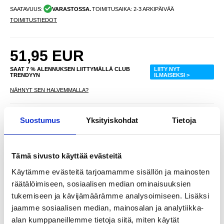
SAATAVUUS:
VARASTOSSA.
TOIMITUSAIKA: 2-3 ARKIPÄIVÄÄ
TOIMITUSTIEDOT
51,95
EUR
SAAT 7 % ALENNUKSEN LIITTYMÄLLÄ CLUB
LIITY NYT
TRENDYYN
ILMAISEKSI >
NÄHNYT SEN HALVEMMALLA?
Valitse väri
Suostumus
Yksityiskohdat
Tietoja
Tämä sivusto käyttää evästeitä
-
+
Käytämme evästeitä tarjoamamme sisällön ja mainosten
VAIN 1 KPL JÄLJELLÄ VARASTOSSA
räätälöimiseen, sosiaalisen median ominaisuuksien
tukemiseen ja kävijämäärämme analysoimiseen. Lisäksi
jaamme sosiaalisen median, mainosalan ja analytiikka-
LIVE CHAT
KYSYMYKSIÄ?
KYSY POIS
alan kumppaneillemme tietoja siitä, miten käytät