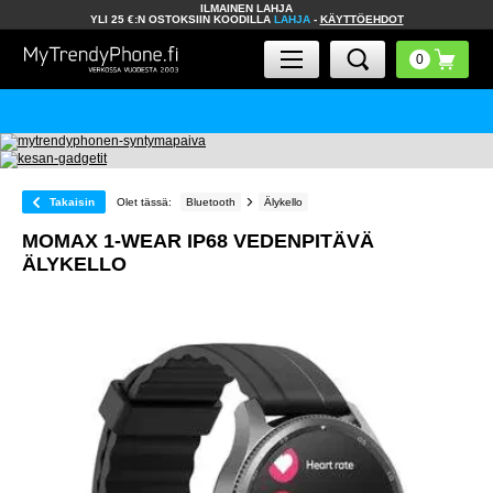
ILMAINEN LAHJA
YLI 25 €:N OSTOKSIIN KOODILLA
LAHJA
-
KÄYTTÖEHDOT
Takaisin
Olet tässä:
Bluetooth
Älykello
MOMAX 1-WEAR IP68 VEDENPITÄVÄ
ÄLYKELLO