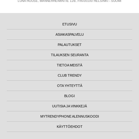
LUNA HOUSE, MANNERHEIMINTIE 12B, FIN-00100 HELSINKI - SUOMI
ETUSIVU
ASIAKASPALVELU
PALAUTUKSET
TILAUKSEN SEURANTA
TIETOA MEISTÄ
CLUB TRENDY
OTA YHTEYTTÄ
BLOGI
UUTISIA JA VINKKEJÄ
MYTRENDYPHONE ALENNUSKOODI
KÄYTTÖEHDOT