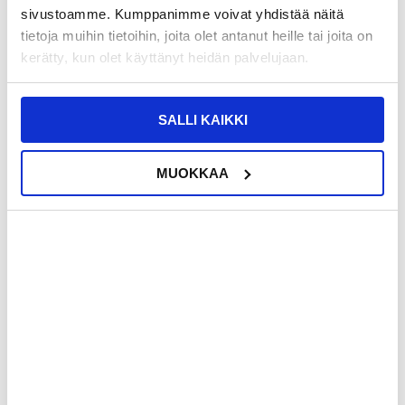
sivustoamme. Kumppanimme voivat yhdistää näitä
tietoja muihin tietoihin, joita olet antanut heille tai joita on
Kuvaus
kerätty, kun olet käyttänyt heidän palvelujaan.
Momax 1-Wear IP68 vedenpitävä älykello - 1,38 tuuman TFT-
näyttö, SpO2 ja syke, yli 100 urheilutilaa, iOS/Android
SALLI KAIKKI
Pysy ajan tasalla päivästäsi MOMAX 1-Wear Smart Watch -kellolla -
urheilullisella ja tyylikkäällä älykellolla, joka on suunniteltu
päivittäiseen terveydentilan seurantaan ja aktiivisiin rutiineihin. Se
seuraa sykettä, SpO2:ta (veren happipitoisuutta) ja stressiä, tarjoaa
tekoälypohjaisen unen analysoinnin (mukaan lukien syvä uni ja
MUOKKAA
REM-uni) ja seuraa treenejä yli 100 urheilutilassa. 1,38 tuuman
pyöreä TFT-kosketusnäyttö on kirkas, helppokäyttöinen ja
muokattavissa useilla kellotauluilla, joten se näyttää yhtä hyvältä
töissä kuin treenissäkin. IP68-vesitiiviys, Wireless 5.3 -yhteys ja
jopa 7 päivän akunkesto takaavat mukavuuden aamusta iltaan.
Tärkeimmät ominaisuudet ja tekniset tiedot
- Terveyden seuranta: syke, SpO2 ja stressin seuranta päivittäisen
hyvinvoinnin seurantaan
- AI-unen analysointi: arvioi unihäiriöt, mukaan lukien syvän unen ja
REM-vaiheet
- Yli 100 urheilutilaa: tukee monenlaisia aktiviteetteja, kuten
juoksua, pyöräilyä, kävelyä, joogaa ja kuntosaliharjoittelua
- 1,38 tuuman pyöreä TFT-kosketusnäyttö (240 × 240): selkeä
näyttö, jossa on muokattavat kellotaulut
- IP68-vesitiiviys: sopii roiskeille, suihkulle ja matalassa vedessä
uimiselle (enintään 1,5 m noin 30 minuutin ajan)
- Akku: 300 mAh:n litiumakku, jopa 7 päivää yhdellä latauksella,