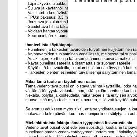
olet antanut heille tai joita o
- Läpinäkyvä etuluukku kosketusnäytön käyttöön ilman, että lai
- Sujuva ja käytännöllinen kosketusnäytön käyttö suojakotelon 
- Valmistettu kestävästä polyuretaanista ja vedenpitävästä TP
- TPU:n paksuus: 0,3 mm
- Joustava ja kulutusta kestävä materiaali
- Säädettävä hihna takaa mukavamman ja monipuolisemman 
- Voidaan kantaa vyötäröllä, lantiolla tai olkapäällä
- Sopii enintään 7 tuuman laitteille
Ihanteellisia käyttötapoja
- Puhelimen ja tärkeiden tavaroiden turvallinen kuljettaminen ran
- Arvotavaroiden suojaaminen veneillessä, meloessa tai suppai
- Asiakirjojen, korttien ja käteisen pitäminen kuivana matkoilla
- Käytä puhelinta sateella altistamatta sitä suoraan sateelle
- Käytä sitä festivaaleilla, ulkoiluretkillä tai nähtävyyksiä kat
- Tärkeiden pienten esineiden turvallisempi säilyttäminen lomal
Miksi tämä tuote on täydellinen ostos
Tämä vedenpitävä pussi on loistava valinta käyttäjille, jotka ha
välttämättömyystarvikkeita ilman, että heidän tarvitsee kantaa
hiekalta, pölyltä ja kosteudelta, mikä tekee siitä erityisen ar
etuosa lisää myös todellista mukavuutta, sillä voit käyttää pu
Se erottuu edukseen myös siksi, että se yhdistää suojan ja kan
mukavasti koko päivän, kun taas monipuolinen säilytystila aut
Mielenkiintoisia faktoja tämän tyyppisistä lisävarusteista
Vedenpitävät pussit ovat edelleen suosittuja, koska ne tarjo
puhelimen omaan vedenkestävyyteen luottaminen. Läpinäkyvät k
ansiosta voit käyttää puhelinta avaamatta pussia toistuvasti. S