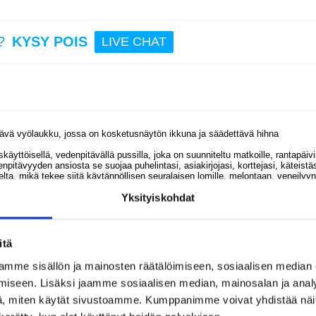
9,95
?
KYSY POIS
LIVE CHAT
Mo
Q.Ma
2000
magnee
lang
tehopa
kult
tit
itävä vyölaukku, jossa on kosketusnäytön ikkuna ja säädettävä hihna
skäyttöisellä, vedenpitävällä pussilla, joka on suunniteltu matkoille, rantapäivi
pitävyyden ansiosta se suojaa puhelintasi, asiakirjojasi, korttejasi, käteistäs
79,95
delta, mikä tekee siitä käytännöllisen seuralaisen lomille, melontaan, veneilyyn
 antaa sille siistin ja monipuolisen ilmeen, joka sopii hyvin sekä aktiivisiin että
Yksityiskohdat
ttu pussi yhdistää joustavuuden ja luotettavan suojan vaativissa olosuhteiss
ottamatta puhelinta pussista, joten pysyt helpommin yhteydessä ympäröivää
. Säädettävän hihnan ansiosta voit kantaa pussia vapaasti joko vyötäröllä, lan
itä
mme sisällön ja mainosten räätälöimiseen, sosiaalisen median
iseen. Lisäksi jaamme sosiaalisen median, mainosalan ja analy
le, asiakirjoille, korteille, käteiselle ja pienille välttämättömyystarvikkeille
vaativissa olosuhteissa
, miten käytät sivustoamme. Kumppanimme voivat yhdistää näitä t
ksi määritellyissä olosuhteissa