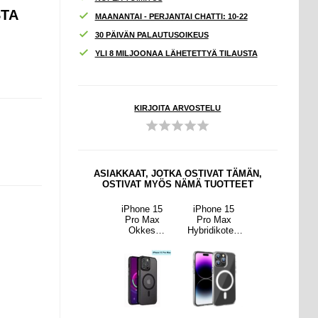
STA
MAANANTAI - PERJANTAI CHATTI: 10-22
30 PÄIVÄN PALAUTUSOIKEUS
YLI 8 MILJOONAA LÄHETETTYÄ TILAUSTA
KIRJOITA ARVOSTELU
ASIAKKAAT, JOTKA OSTIVAT TÄMÄN,
OSTIVAT MYÖS NÄMÄ TUOTTEET
ne 15
Tech-Protect
iPhone 15
iPhone 15
Tech-Protect
 Max
M5
Pro Max
Pro Max
M5
ikotelo
Universaali
Okkes
Hybridikotelo
Universaali
Safe-
urheilullinen
MagSafe
- MagSafe-
urheilullinen
sopiva
käsivarsinauh
Hybridi
yhteensopiva
käsivarsinauh
näkyvä
a 6.9" -
Suojakuori -
- Läpinäkyvä
a 6.9" -
turvallinen
Musta
turvallinen
istuvuus
istuvuus
kaikkiin
kaikkiin
harjoituksiin -
harjoituksiin -
musta
musta