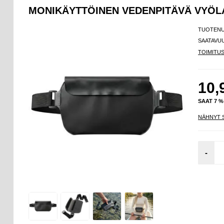
MONIKÄYTTÖINEN VEDENPITÄVÄ VYÖLA
TUOTEN
SAATAVU
TOIMITU
10,
SAAT 7 
NÄHNYT 
-