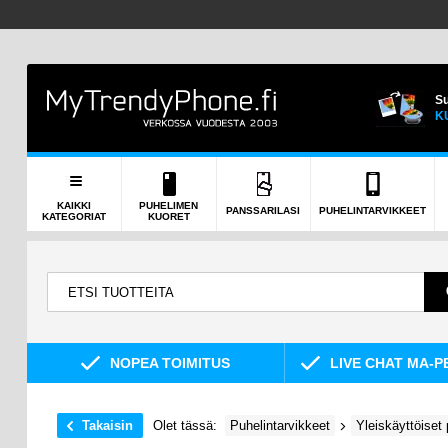
Su
K
KAIKKI
PUHELIMEN
PANSSARILASI
PUHELINTARVIKKEET
KATEGORIAT
KUORET
NOPEA TOIMITUS
LIVE CHAT MA-P
Takaisin
Olet tässä:
Puhelintarvikkeet
Yleiskäyttöiset 