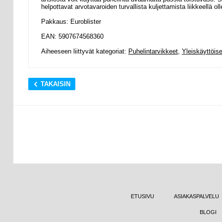
helpottavat arvotavaroiden turvallista kuljettamista liikkeellä ol
Pakkaus: Euroblister
EAN: 5907674568360
Aiheeseen liittyvät kategoriat:
Puhelintarvikkeet
,
Yleiskäyttöise
TAKAISIN
ETUSIVU
ASIAKASPALVELU
BLOGI