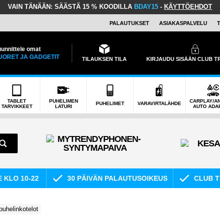
VAIN TÄNÄÄN:
SÄÄSTÄ 15 % KOODILLA
BDAY15
-
KÄYTTÖEHDOT
PALAUTUKSET
ASIAKASPALVELU
unnittele omat
UORET JA GADGETIT
TILAUKSEN TILA
KIRJAUDU SISÄÄN CLUB 
TABLET
PUHELIMEN
CARPLAY/A
PUHELIMET
VARAVIRTALÄHDE
TARVIKKEET
LATURI
AUTO ADA
E KLO 10-22
30 PÄIVÄN PALAUTUSOIKEUS
CLUB T
puhelinkotelot