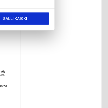
SALLI KAIKKI
myös
piva
antaa