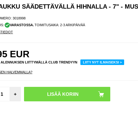
UKKU SÄÄDETTÄVÄLLÄ HIHNALLA - 7" - MU
UMERO:
3018998
US:
VARASTOSSA.
TOIMITUSAIKA: 2-3 ARKIPÄIVÄÄ
STIEDOT
95
EUR
% ALENNUKSEN LIITTYMÄLLÄ CLUB TRENDYYN
LIITY NYT ILMAISEKSI >
SEN HALVEMMALLA?
iPho
+
Pro
Hybrid
- Mag
yhteen
- Läpi