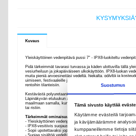
KYSYMYKSIÄ
Kuvaus
Yleiskäyttöinen vedenpitävä pussi 7" - IPX8-luokiteltu vedenp
Pidä tärkeimmät tavarasi turvassa ja käden ulottuvilla tällä ylei
vesiurheiluun ja jokapäiväiseen ulkokäyttöön. IPX8-luokan veden
muita pieniä arvoesineitäsi vedeltä, hiekalta, pölyltä ja kosteu
uimiseen, festivaaleille ja sateisiin päiviin. Tyylikäs viimeistely
Suostumus
rentoihin tilanteisiin.
Kestävästä polyuretaanista ja vedenpitävästä TPU:sta valmiste
Läpinäkyvän etuluukun ansiosta voit käyttää kosketusnäyttöä 
maailmaan samalla, kun pussin sisältö pysyy tiiviisti suljettuna
Tämä sivusto käyttää eväste
tai ristiin.
Käytämme evästeitä tarjoama
Tärkeimmät ominaisuudet ja tekniset tiedot
ja kävijämäärämme analysoim
- Yleiskäyttöinen vedenpitävä kotelo, joka on suunniteltu puhelimil
- IPX8-vesitiivis suojaus luotettavampaan käyttöön märissä ja 
kumppaneillemme tietoja siitä
- Sopii upotettavaksi jopa 30 metrin syvyyteen enintään 1 tunni
- Suojaa sisältöä vedeltä, hiekalta, pölyltä ja kosteudelta