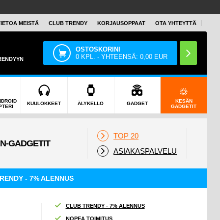
TIETOA MEISTÄ
CLUB TRENDY
KORJAUSOPPAAT
OTA YHTEYTTÄ
OSTOSKORINI
0
KPL. - YHTEENSÄ:
0,00
EUR
TRENDYYN
NDROID
KESÄN
KUULOKKEET
ÄLYKELLO
GADGET
PTERI
GADGETIT
TOP 20
ASIAKASPALVELU
RENDY - 7% ALENNUS
CLUB TRENDY - 7% ALENNUS
NOPEA TOIMITUS