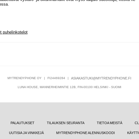
lessa.
t puhelinkotelot
MYTRENDYPHONE OY
|
FI24469284
|
ASIAKASTUKI@MYTRENDYPHONE.FI
LUNA HOUSE, MANNERHEIMINTIE 12B, FIN-00100 HELSINKI - SUOMI
PALAUTUKSET
TILAUKSEN SEURANTA
TIETOA MEISTÄ
CL
UUTISIA JA VINKKEJÄ
MYTRENDYPHONE ALENNUSKOODI
KÄYTT