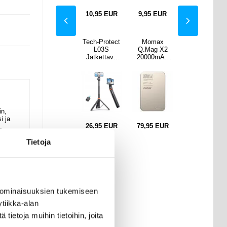
13,95
13,95
EUR
10,95
EUR
10,95
EUR
9,95
EUR
10,95
EUR
max
Mini-
Tech-Protect
Momax
Mini-
g X2
virtapankki
L03S
Q.Mag X2
virtapankki
0mAh
20000mAh -
Jatkettava
20000mAh
20000mAh -
ttinen
2x USB -
Bluetooth
magneettinen
2x USB -
aton
Musta
Selfie-Tikku
langaton
Musta
nkki -
Tripodilla -
tehopankki -
ainen
Musta
kultainen
aani
titaani
in,
i ja
EUR
18,95
EUR
26,95
EUR
79,95
EUR
18,95
EUR
,
Tietoja
a.
n
tiolla
 ominaisuuksien tukemiseen
tiikka-alan
ietoja muihin tietoihin, joita