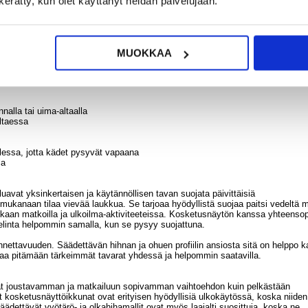
n kerätty, kun olet käyttänyt heidän palvelujaan.
tetta tarvitsee poistaa pussista
läpi
U:sta
MUOKKAA
kantamisen
nalla tai uima-altaalla
ltaessa
sellessa, jotta kädet pysyvät vapaana
la
luavat yksinkertaisen ja käytännöllisen tavan suojata päivittäisiä
 mukanaan tilaa vievää laukkua. Se tarjoaa hyödyllistä suojaa paitsi vedeltä 
vokkaan matkoilla ja ulkoilma-aktiviteeteissa. Kosketusnäytön kanssa yhteenso
helinta helpommin samalla, kun se pysyy suojattuna.
nettavuuden. Säädettävän hihnan ja ohuen profiilin ansiosta sitä on helppo k
taa pitämään tärkeimmät tavarat yhdessä ja helpommin saatavilla.
avat joustavamman ja matkailuun sopivamman vaihtoehdon kuin pelkästään
osketusnäyttöikkunat ovat erityisen hyödyllisiä ulkokäytössä, koska niiden
äädettävät vyötärö- ja olkahihamallit ovat myös laajalti suosittuja, koska ne