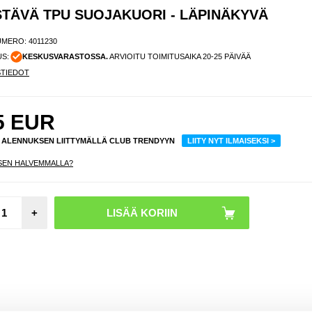
TÄVÄ TPU SUOJAKUORI - LÄPINÄKYVÄ
UMERO:
4011230
US:
KESKUSVARASTOSSA.
ARVIOITU TOIMITUSAIKA 20-25 PÄIVÄÄ
STIEDOT
5
EUR
% ALENNUKSEN LIITTYMÄLLÄ CLUB TRENDYYN
LIITY NYT ILMAISEKSI >
SEN HALVEMMALLA?
Moto
+
Edge 
Fus
Harjat
Suojak
Hiilik
sin