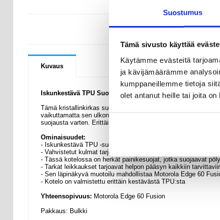
Suostumus
KYSYMYKSIÄ
Tämä sivusto käyttää eväste
Käytämme evästeitä tarjoama
Kuvaus
ja kävijämäärämme analysoim
kumppaneillemme tietoja siitä
Iskunkestävä TPU Suojakuori - Motorola Edge 60 Fusion
olet antanut heille tai joita o
Tämä kristallinkirkas suojakuori on paras tapa suojata sinun ka
vaikuttamatta sen ulkonäköön. Se on valmistettu erittäin kestä
suojausta varten. Erittäin kevyt, yksinkertainen muotoilu, joka 
Ominaisuudet:
- Iskunkestävä TPU -suojakuori Motorola Edge 60 Fusion:lle
- Vahvistetut kulmat tarjoavat ihanteellisen suojan iskuilta ja t
- Tässä kotelossa on herkät painikesuojat, jotka suojaavat pöly
- Tarkat leikkaukset tarjoavat helpon pääsyn kaikkiin tarvittaviin
- Sen läpinäkyvä muotoilu mahdollistaa Motorola Edge 60 Fus
- Kotelo on valmistettu erittäin kestävästä TPU:sta
Yhteensopivuus:
Motorola Edge 60 Fusion
Pakkaus: Bulkki