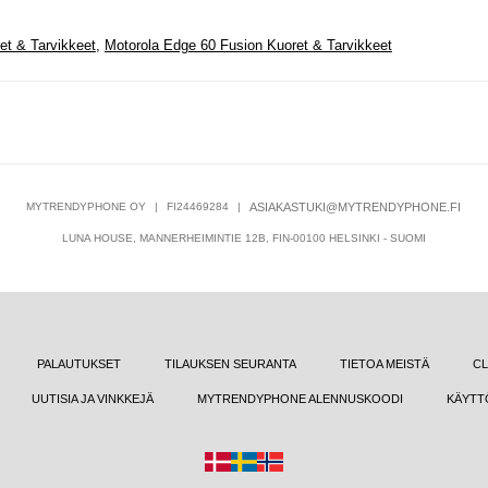
et & Tarvikkeet
,
Motorola Edge 60 Fusion Kuoret & Tarvikkeet
MYTRENDYPHONE OY
|
FI24469284
|
ASIAKASTUKI@MYTRENDYPHONE.FI
LUNA HOUSE, MANNERHEIMINTIE 12B, FIN-00100 HELSINKI - SUOMI
PALAUTUKSET
TILAUKSEN SEURANTA
TIETOA MEISTÄ
CL
UUTISIA JA VINKKEJÄ
MYTRENDYPHONE ALENNUSKOODI
KÄYTT