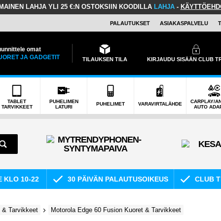
LMAINEN LAHJA
YLI 25 €:N OSTOKSIIN KOODILLA
LAHJA
-
KÄYTTÖEHD
PALAUTUKSET
ASIAKASPALVELU
unnittele omat
UORET JA GADGETIT
TILAUKSEN TILA
KIRJAUDU SISÄÄN CLUB 
TABLET
PUHELIMEN
CARPLAY/A
PUHELIMET
VARAVIRTALÄHDE
TARVIKKEET
LATURI
AUTO ADA
E KLO 10-22
30 PÄIVÄN PALAUTUSOIKEUS
CLUB T
 & Tarvikkeet
Motorola Edge 60 Fusion Kuoret & Tarvikkeet