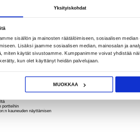
Yksityiskohdat
9,95
?
KYSY POIS
LIVE CHAT
Moto
itä
Edg
Fus
mme sisällön ja mainosten räätälöimiseen, sosiaalisen median
Liuku
TPU-ko
iseen. Lisäksi jaamme sosiaalisen median, mainosalan ja analy
Läpin
, miten käytät sivustoamme. Kumppanimme voivat yhdistää näitä t
n kerätty, kun olet käyttänyt heidän palvelujaan.
llisarvoinen Motorola Edge 60 Fusion miltä tahansa päivittäiseltä vahingolta
västä TPU:sta silikonin taipuisuudella ja vahvistetuilla kulmilla tehokkaampaa
6,95
sopii sinun Motorola Edge 60 Fusion:lle täydellisesti.
MUOKKAA
ippumisilta Motorola Edge 60 Fusion:lle
ltä
 portteihin
ion:n kauneuden näyttämisen