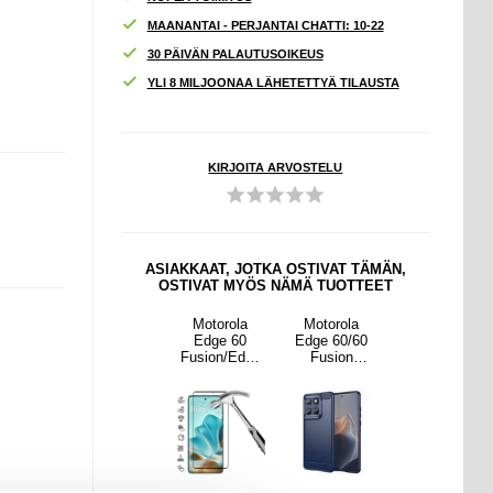
MAANANTAI - PERJANTAI CHATTI: 10-22
30 PÄIVÄN PALAUTUSOIKEUS
YLI 8 MILJOONAA LÄHETETTYÄ TILAUSTA
KIRJOITA ARVOSTELU
ASIAKKAAT, JOTKA OSTIVAT TÄMÄN,
OSTIVAT MYÖS NÄMÄ TUOTTEET
rola
Samsung
Motorola
Motorola
Samsung
60/60
Galaxy Tab
Edge 60
Edge 60/60
Galaxy Tab
ion
A9+
Fusion/Edge
Fusion
A9+
tu TPU
Iskunkestävä
60/60 Pro
Harjattu TPU
Iskunkestävä
uori -
hybridi kotelo,
Koko
Suojakuori -
hybridi kotelo,
uitu -
jossa on
Peittävä
Hiilikuitu -
jossa on
inen
potkukiinnike
Panssarilasi -
sininen
potkukiinnike
-
9H - Musta
-
vaaleanpunai
Reuna
vaaleanpunai
nen
nen