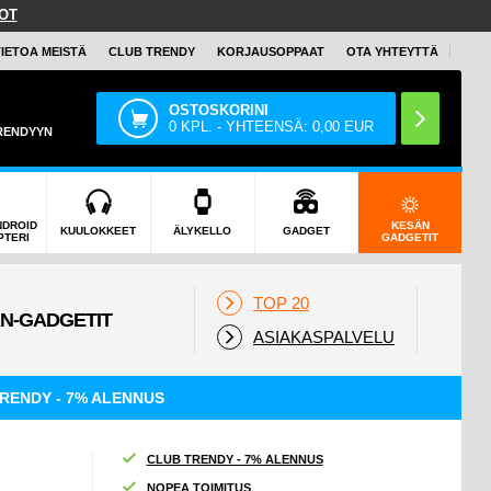
OT
TIETOA MEISTÄ
CLUB TRENDY
KORJAUSOPPAAT
OTA YHTEYTTÄ
OSTOSKORINI
0
KPL. - YHTEENSÄ:
0,00
EUR
TRENDYYN
NDROID
KESÄN
KUULOKKEET
ÄLYKELLO
GADGET
PTERI
GADGETIT
TOP 20
ASIAKASPALVELU
RENDY - 7% ALENNUS
CLUB TRENDY - 7% ALENNUS
NOPEA TOIMITUS