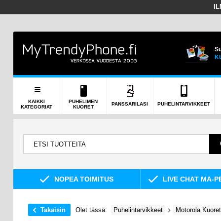
I
Su
K
KAIKKI
PUHELIMEN
PANSSARILASI
PUHELINTARVIKKEET
KATEGORIAT
KUORET
NOPEA TOIMITUS
LIVE CHAT MA-P
Takaisin
Olet tässä:
Puhelintarvikkeet
Motorola Kuoret