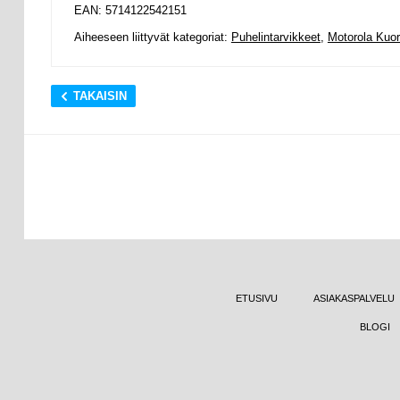
EAN: 5714122542151
Aiheeseen liittyvät kategoriat:
Puhelintarvikkeet
,
Motorola Kuor
TAKAISIN
ETUSIVU
ASIAKASPALVELU
BLOGI