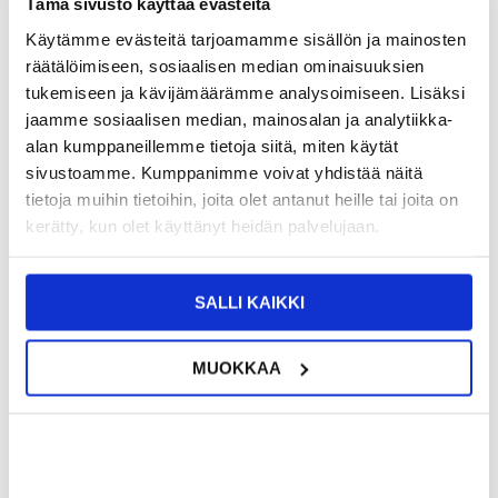
Tämä sivusto käyttää evästeitä
TUOTENUMERO:
4011643-VAR
Käytämme evästeitä tarjoamamme sisällön ja mainosten
SAATAVUUS:
VARASTOSSA.
TOIMITUSAIKA: 2-3 ARKIPÄIVÄÄ
räätälöimiseen, sosiaalisen median ominaisuuksien
TOIMITUSTIEDOT
tukemiseen ja kävijämäärämme analysoimiseen. Lisäksi
jaamme sosiaalisen median, mainosalan ja analytiikka-
10,95
EUR
alan kumppaneillemme tietoja siitä, miten käytät
sivustoamme. Kumppanimme voivat yhdistää näitä
SAAT 7 % ALENNUKSEN LIITTYMÄLLÄ CLUB
LIITY NYT
TRENDYYN
ILMAISEKSI >
tietoja muihin tietoihin, joita olet antanut heille tai joita on
kerätty, kun olet käyttänyt heidän palvelujaan.
NÄHNYT SEN HALVEMMALLA?
Valitse väri
SALLI KAIKKI
MUOKKAA
-
+
VAIN 2 KPL JÄLJELLÄ VARASTOSSA