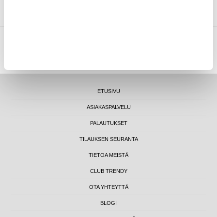
MYTRENDYPHONE OY
|
FI24469284
|
ASIAKASTUKI@MYTRENDYPHONE.FI
LUNA HOUSE, MANNERHEIMINTIE 12B, FIN-00100 HELSINKI - SUOMI
ETUSIVU
ASIAKASPALVELU
PALAUTUKSET
TILAUKSEN SEURANTA
TIETOA MEISTÄ
CLUB TRENDY
OTA YHTEYTTÄ
BLOGI