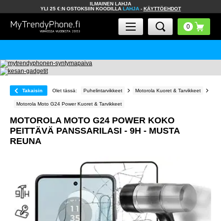
ILMAINEN LAHJA
YLI 25 €:N OSTOKSIIN KOODILLA
LAHJA
-
KÄYTTÖEHDOT
Takaisin
Olet tässä:
Puhelintarvikkeet
Motorola Kuoret & Tarvikkeet
Motorola Moto G24 Power Kuoret & Tarvikkeet
MOTOROLA MOTO G24 POWER KOKO
PEITTÄVÄ PANSSARILASI - 9H - MUSTA
REUNA