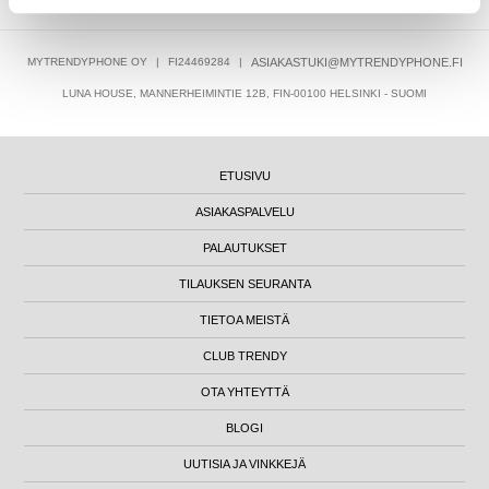
MYTRENDYPHONE OY
|
FI24469284
|
ASIAKASTUKI@MYTRENDYPHONE.FI
LUNA HOUSE, MANNERHEIMINTIE 12B, FIN-00100 HELSINKI - SUOMI
ETUSIVU
ASIAKASPALVELU
PALAUTUKSET
TILAUKSEN SEURANTA
TIETOA MEISTÄ
CLUB TRENDY
OTA YHTEYTTÄ
BLOGI
UUTISIA JA VINKKEJÄ