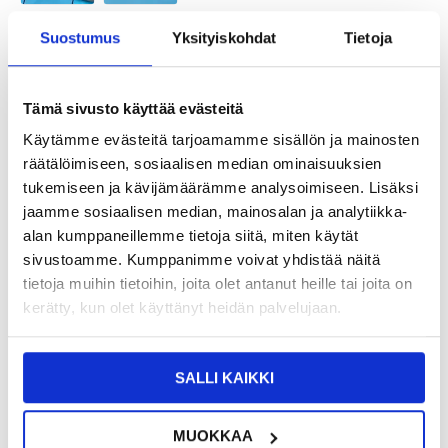
Suostumus
Yksityiskohdat
Tietoja
TUOTENUMERO:
4004798
ARVIOITU TOIMITUSAIKA 20-25
SAATAVUUS:
KESKUSVARASTOSSA.
PÄIVÄÄ
TOIMITUSTIEDOT
Tämä sivusto käyttää evästeitä
Käytämme evästeitä tarjoamamme sisällön ja mainosten
7,95
EUR
räätälöimiseen, sosiaalisen median ominaisuuksien
tukemiseen ja kävijämäärämme analysoimiseen. Lisäksi
SAAT 7 % ALENNUKSEN LIITTYMÄLLÄ CLUB
LIITY NYT
TRENDYYN
ILMAISEKSI >
jaamme sosiaalisen median, mainosalan ja analytiikka-
alan kumppaneillemme tietoja siitä, miten käytät
NÄHNYT SEN HALVEMMALLA?
sivustoamme. Kumppanimme voivat yhdistää näitä
tietoja muihin tietoihin, joita olet antanut heille tai joita on
-
+
kerätty, kun olet käyttänyt heidän palvelujaan.
SALLI KAIKKI
LIVE CHAT
KYSYMYKSIÄ?
KYSY POIS
MUOKKAA