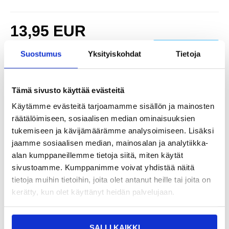
13,95
EUR
SAAT 7 % ALENNUKSEN LIITTYMÄLLÄ CLUB
LIITY NYT
TRENDYYN
ILMAISEKSI >
Suostumus
Yksityiskohdat
Tietoja
NÄHNYT SEN HALVEMMALLA?
Tämä sivusto käyttää evästeitä
Valitse väri
Käytämme evästeitä tarjoamamme sisällön ja mainosten
räätälöimiseen, sosiaalisen median ominaisuuksien
tukemiseen ja kävijämäärämme analysoimiseen. Lisäksi
-
+
jaamme sosiaalisen median, mainosalan ja analytiikka-
alan kumppaneillemme tietoja siitä, miten käytät
sivustoamme. Kumppanimme voivat yhdistää näitä
LIVE CHAT
KYSYMYKSIÄ?
KYSY POIS
tietoja muihin tietoihin, joita olet antanut heille tai joita on
kerätty, kun olet käyttänyt heidän palvelujaan.
Kuvaus
SALLI KAIKKI