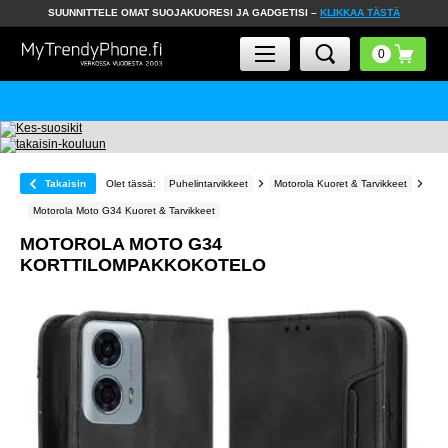
SUUNNITTELE OMAT SUOJAKUORESI JA GADGETISI –
KLIKKAA TÄSTÄ
Takaisin
Olet tässä:
Puhelintarvikkeet
Motorola Kuoret & Tarvikkeet
Motorola Moto G34 Kuoret & Tarvikkeet
MOTOROLA MOTO G34
KORTTILOMPAKKOKOTELO