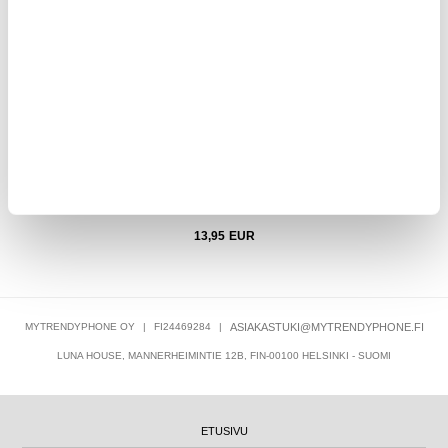
i -
OnePlus 12 Yksityisyyttä Suojaava Täysin Peittävä
OnePlu
Panssarilasi - 9H
13,95
EUR
MYTRENDYPHONE OY
|
FI24469284
|
ASIAKASTUKI@MYTRENDYPHONE.FI
LUNA HOUSE, MANNERHEIMINTIE 12B, FIN-00100 HELSINKI - SUOMI
ETUSIVU