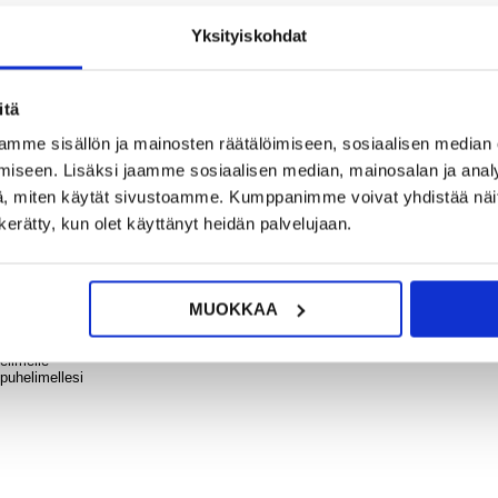
9,95
Yksityiskohdat
?
KYSY POIS
LIVE CHAT
Moto
itä
Moto
3
Suojau
mme sisällön ja mainosten räätälöimiseen, sosiaalisen median
Kote
iseen. Lisäksi jaamme sosiaalisen median, mainosalan ja analy
Mus
Sel
, miten käytät sivustoamme. Kumppanimme voivat yhdistää näitä t
n kerätty, kun olet käyttänyt heidän palvelujaan.
helimellesi tämän karkaistun lasisen näytönsuojan avulla.
13,95
ja tarjoaa 9H kovuusstandardin, joten avaimet ja kolikot taskussasi eivät p
kaistu lasinen näytönsuoja on myös erittäin ohut, vain 0,3 mm paksu, mikä
MUOKKAA
elimelle
puhelimellesi