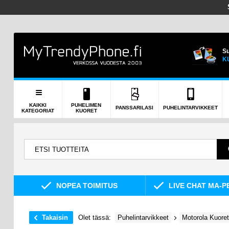
Su
K
KAIKKI
PUHELIMEN
PANSSARILASI
PUHELINTARVIKKEET
KATEGORIAT
KUORET
NOPEA TOIMITUS
LIVE CHAT MA-P
Takaisin
Olet tässä:
Puhelintarvikkeet
Motorola Kuoret