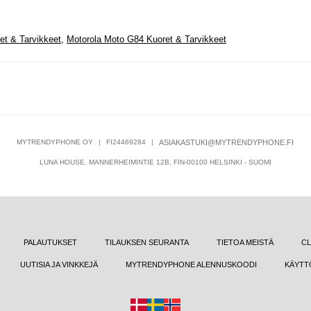
et & Tarvikkeet
,
Motorola Moto G84 Kuoret & Tarvikkeet
MYTRENDYPHONE OY
|
FI24469284
|
ASIAKASTUKI@MYTRENDYPHONE.FI
LUNA HOUSE, MANNERHEIMINTIE 12B, FIN-00100 HELSINKI - SUOMI
PALAUTUKSET
TILAUKSEN SEURANTA
TIETOA MEISTÄ
CL
UUTISIA JA VINKKEJÄ
MYTRENDYPHONE ALENNUSKOODI
KÄYTT