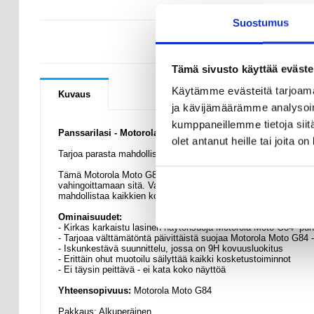
Suostumus
KYSYMYKSIÄ
Tämä sivusto käyttää eväste
Käytämme evästeitä tarjoama
Kuvaus
ja kävijämäärämme analysoim
kumppaneillemme tietoja siitä
Panssarilasi - Motorola Moto G84 - 9H, 0.3mm
olet antanut heille tai joita o
Tarjoa parasta mahdollista näytönsuojaa Motorola Moto G84 -pu
Tämä Motorola Moto G84 -puhelimen karkaistu lasinen näytönsuo
vahingoittamaan sitä. Vaikka se onkin kestävyydeltään 9H, kar
mahdollistaa kaikkien kosketustoimintojen säilyttämisen.
Ominaisuudet:
- Kirkas karkaistu lasinen näytönsuoja Motorola Moto G84 -puh
- Tarjoaa välttämätöntä päivittäistä suojaa Motorola Moto G84 -
- Iskunkestävä suunnittelu, jossa on 9H kovuusluokitus
- Erittäin ohut muotoilu säilyttää kaikki kosketustoiminnot
- Ei täysin peittävä - ei kata koko näyttöä
Yhteensopivuus:
Motorola Moto G84
Pakkaus:
Alkuperäinen