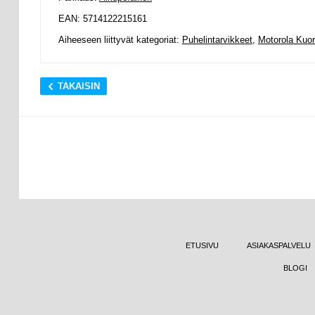
EAN: 5714122215161
Aiheeseen liittyvät kategoriat:
Puhelintarvikkeet
,
Motorola Kuor
TAKAISIN
ETUSIVU
ASIAKASPALVELU
BLOGI