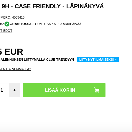
9H - CASE FRIENDLY - LÄPINÄKYVÄ
UMERO:
4003415
US:
VARASTOSSA.
TOIMITUSAIKA: 2-3 ARKIPÄIVÄÄ
STIEDOT
5
EUR
% ALENNUKSEN LIITTYMÄLLÄ CLUB TRENDYYN
LIITY NYT ILMAISEKSI >
SEN HALVEMMALLA?
Moto
+
Moto
Kamera
Panssar
2 K