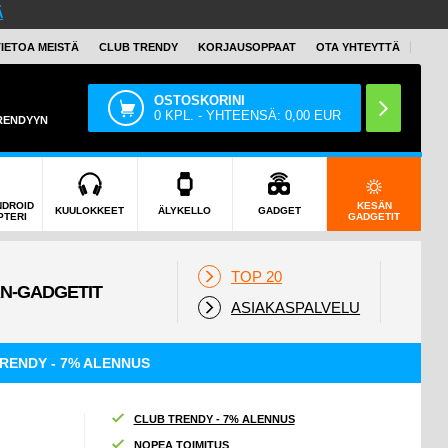
Ä
TIETOA MEISTÄ
CLUB TRENDY
KORJAUSOPPAAT
OTA YHTEYTTÄ
OSTOSKORINI
0
KPL. - YHTEENSÄ:
0,00
EUR
TRENDYYN
NDROID
KESÄN
KUULOKKEET
ÄLYKELLO
GADGET
PTERI
GADGETIT
TOP 20
ASIAKASPALVELU
RENDY - 7% ALENNUS
CLUB TRENDY - 7% ALENNUS
NOPEA TOIMITUS