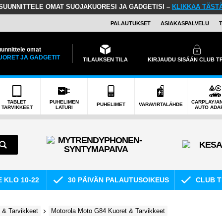
SUUNNITTELE OMAT SUOJAKUORESI JA GADGETISI –
KLIKKAA TÄST
PALAUTUKSET
ASIAKASPALVELU
unnittele omat
UORET JA GADGETIT
TILAUKSEN TILA
KIRJAUDU SISÄÄN CLUB 
TABLET
PUHELIMEN
CARPLAY/A
PUHELIMET
VARAVIRTALÄHDE
TARVIKKEET
LATURI
AUTO ADA
E KLO 10-22
30 PÄIVÄN PALAUTUSOIKEUS
CLUB T
 & Tarvikkeet
Motorola Moto G84 Kuoret & Tarvikkeet