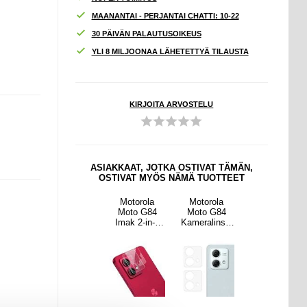
MAANANTAI - PERJANTAI CHATTI: 10-22
30 PÄIVÄN PALAUTUSOIKEUS
YLI 8 MILJOONAA LÄHETETTYÄ TILAUSTA
KIRJOITA ARVOSTELU
ASIAKKAAT, JOTKA OSTIVAT TÄMÄN,
OSTIVAT MYÖS NÄMÄ TUOTTEET
rola
Motorola
Motorola
Motorola
Motorola
 G84
Moto G84
Moto G84
Moto G84
Moto G84
linssi
Harjattu TPU
Imak 2-in-1
Kameralinssi
Harjattu TPU
n
Suojakuori -
HD
n
Suojakuori -
ilasi -
Hiilikuitu -
Kameralinssi
Panssarilasi -
Hiilikuitu -
pl.
Musta
n
2 Kpl.
Musta
Panssarilasi -
9H