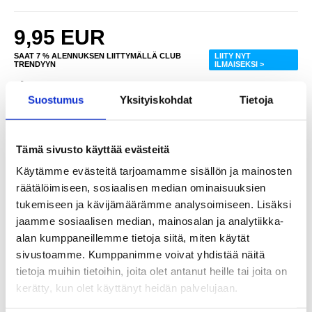
9,95
EUR
SAAT 7 % ALENNUKSEN LIITTYMÄLLÄ CLUB
LIITY NYT
TRENDYYN
ILMAISEKSI >
NÄHNYT SEN HALVEMMALLA?
Suostumus
Yksityiskohdat
Tietoja
-
+
Tämä sivusto käyttää evästeitä
VAIN 2 KPL JÄLJELLÄ VARASTOSSA
Käytämme evästeitä tarjoamamme sisällön ja mainosten
räätälöimiseen, sosiaalisen median ominaisuuksien
tukemiseen ja kävijämäärämme analysoimiseen. Lisäksi
LIVE CHAT
KYSYMYKSIÄ?
KYSY POIS
jaamme sosiaalisen median, mainosalan ja analytiikka-
alan kumppaneillemme tietoja siitä, miten käytät
sivustoamme. Kumppanimme voivat yhdistää näitä
Kuvaus
tietoja muihin tietoihin, joita olet antanut heille tai joita on
kerätty, kun olet käyttänyt heidän palvelujaan.
Koteloystävällinen Panssarilasi Case Friendly - Motorola Moto G86
- 9H, 0,3mm, 0,3mm