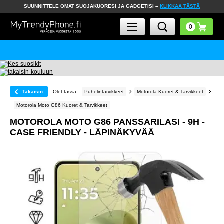
SUUNNITTELE OMAT SUOJAKUORESI JA GADGETISI –
KLIKKAA TÄSTÄ
Takaisin
Olet tässä:
Puhelintarvikkeet
Motorola Kuoret & Tarvikkeet
Motorola Moto G86 Kuoret & Tarvikkeet
MOTOROLA MOTO G86 PANSSARILASI - 9H -
CASE FRIENDLY - LÄPINÄKYVÄÄ