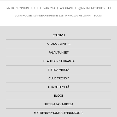
MYTRENDYPHONE OY
|
FI24469284
|
ASIAKASTUKI@MYTRENDYPHONE.FI
LUNA HOUSE, MANNERHEIMINTIE 12B, FIN-00100 HELSINKI - SUOMI
ETUSIVU
ASIAKASPALVELU
PALAUTUKSET
TILAUKSEN SEURANTA
TIETOA MEISTÄ
CLUB TRENDY
OTA YHTEYTTÄ
BLOGI
UUTISIA JA VINKKEJÄ
MYTRENDYPHONE ALENNUSKOODI