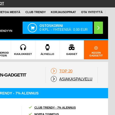
OT
TIETOA MEISTÄ
CLUB TRENDY
KORJAUSOPPAAT
OTA YHTEYTTÄ
OSTOSKORINI
0
KPL. - YHTEENSÄ:
0,00
EUR
TRENDYYN
NDROID
KESÄN
KUULOKKEET
ÄLYKELLO
GADGET
PTERI
GADGETIT
TOP 20
ASIAKASPALVELU
RENDY - 7% ALENNUS
CLUB TRENDY - 7% ALENNUS
NOPEA TOIMITUS