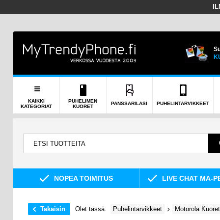
I
Su
K
KAIKKI
PUHELIMEN
PANSSARILASI
PUHELINTARVIKKEET
KATEGORIAT
KUORET
NOPEA TOIMITUS
LIVE CHAT MA-P
Takaisin
Olet tässä:
Puhelintarvikkeet
Motorola Kuoret