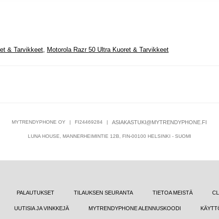
et & Tarvikkeet
,
Motorola Razr 50 Ultra Kuoret & Tarvikkeet
MYTRENDYPHONE OY
|
FI24469284
|
ASIAKASTUKI@MYTRENDYPHONE.FI
LUNA HOUSE, MANNERHEIMINTIE 12B, FIN-00100 HELSINKI - SUOMI
PALAUTUKSET
TILAUKSEN SEURANTA
TIETOA MEISTÄ
CL
UUTISIA JA VINKKEJÄ
MYTRENDYPHONE ALENNUSKOODI
KÄYTT