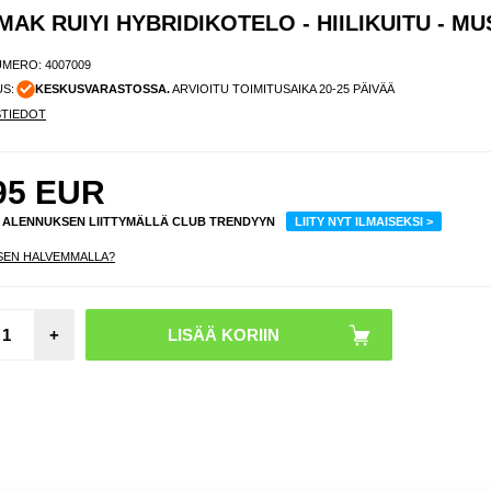
AK RUIYI HYBRIDIKOTELO - HIILIKUITU - MU
UMERO:
4007009
US:
KESKUSVARASTOSSA.
ARVIOITU TOIMITUSAIKA 20-25 PÄIVÄÄ
STIEDOT
95
EUR
% ALENNUKSEN LIITTYMÄLLÄ CLUB TRENDYYN
LIITY NYT ILMAISEKSI >
SEN HALVEMMALLA?
Motoro
+
50 U
Hybrid
Sormus
eellä 