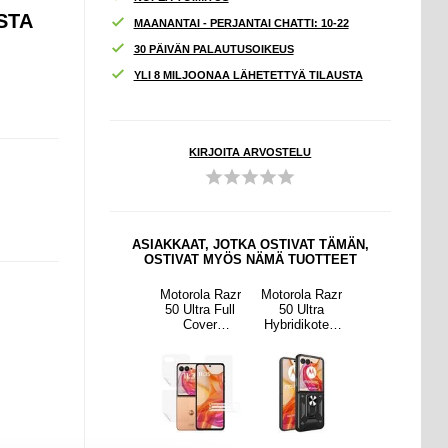
STA
MAANANTAI - PERJANTAI CHATTI: 10-22
30 PÄIVÄN PALAUTUSOIKEUS
YLI 8 MILJOONAA LÄHETETTYÄ TILAUSTA
KIRJOITA ARVOSTELU
ASIAKKAAT, JOTKA OSTIVAT TÄMÄN,
OSTIVAT MYÖS NÄMÄ TUOTTEET
la Razr
Motorola Razr
Motorola Razr
Motorola Razr
Motorola Razr
ltra
50 Ultra Imak
50 Ultra Full
50 Ultra
50 Ultra Imak
ikotelo
UX-6 Sarja
Cover
Hybridikotelo
UX-6 Sarja
pidikk
TPU-tapaus -
Suojaussetti -
Sormuspidikk
TPU-tapaus -
- Musta
Läpinäkyvä
Kirkas
eellä - Musta
Läpinäkyvä