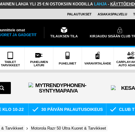
LMAINEN LAHJA
YLI 25 €:N OSTOKSIIN KOODILLA
LAHJA
-
KÄYTTÖEHD
PALAUTUKSET
ASIAKASPALVELU
unnittele omat
UORET JA GADGETIT
TILAUKSEN TILA
KIRJAUDU SISÄÄN CLUB 
TABLET
PUHELIMEN
CARPLAY/A
PUHELIMET
VARAVIRTALÄHDE
TARVIKKEET
LATURI
AUTO ADA
E KLO 10-22
30 PÄIVÄN PALAUTUSOIKEUS
CLUB T
 & Tarvikkeet
Motorola Razr 50 Ultra Kuoret & Tarvikkeet