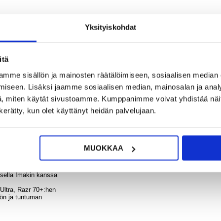
13,95
Yksityiskohdat
?
KYSY POIS
LIVE CHAT
Motoro
50 Ul
Ul
itä
Ulkosu
a - K
mme sisällön ja mainosten räätälöimiseen, sosiaalisen median
iseen. Lisäksi jaamme sosiaalisen median, mainosalan ja analy
- Hiilikuitu
, miten käytät sivustoamme. Kumppanimme voivat yhdistää näitä t
zr 70+:tä ja antaa Motorola Razr 50 Ultra, Razr 70+:lle asianmukaisen suoja
n kerätty, kun olet käyttänyt heidän palvelujaan.
9,
6,95
uu hyvältä käsissäsi, tarjoaa paremman otteen ja myös suojaa laitettasi
ämä kotelo erottuu muista koteloista - se kietoutuu Motorola Razr 50 Ultra, Ra
a helppo asennus varmistaa, että Motorola Razr 50 Ultra, Razr 70+ saa välit
MUOKKAA
oisella Imakin kanssa
 Ultra, Razr 70+:hen
äön ja tuntuman