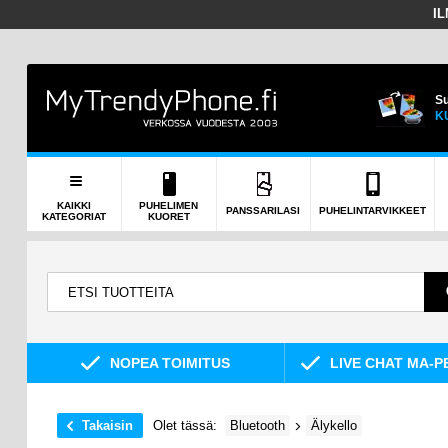
I
Su
K
KAIKKI
PUHELIMEN
PANSSARILASI
PUHELINTARVIKKEET
KATEGORIAT
KUORET
NOPEA TOIMITUS
LIVE CHAT MA-P
Takaisin
Olet tässä:
Bluetooth
Älykello