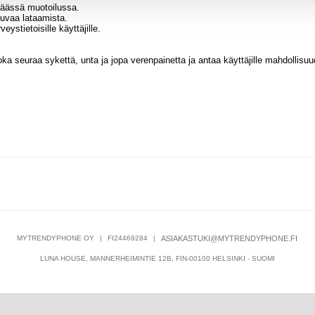
kkäässä muotoilussa.
kuvaa lataamista.
eystietoisille käyttäjille.
ka seuraa sykettä, unta ja jopa verenpainetta ja antaa käyttäjille mahdollisu
MYTRENDYPHONE OY
|
FI24469284
|
ASIAKASTUKI@MYTRENDYPHONE.FI
LUNA HOUSE, MANNERHEIMINTIE 12B, FIN-00100 HELSINKI - SUOMI