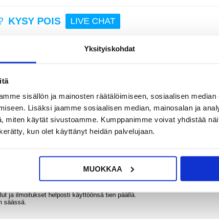
?
KYSY POIS
LIVE CHAT
Yksityiskohdat
itä
00+ urheilumoodia
mme sisällön ja mainosten räätälöimiseen, sosiaalisen median
 Tyylikkäällä muotoilulla, 1,83-tuumaisella näytöllä ja yli 100 urheilutilalla
t, mikä parantaa päivittäistä rutiinia ja harjoittelua. IP67-luokiteltu
iseen. Lisäksi jaamme sosiaalisen median, mainosalan ja analy
aikkiin elämäntapoihin.
, miten käytät sivustoamme. Kumppanimme voivat yhdistää näitä t
n kerätty, kun olet käyttänyt heidän palvelujaan.
MUOKKAA
aktiivisuuden seurantaa.
ut ja ilmoitukset helposti käyttöönsä tien päällä.
n säässä.