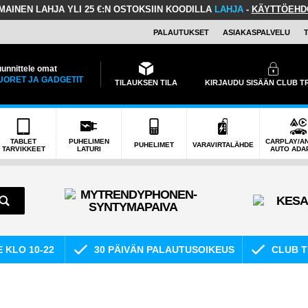
LMAINEN LAHJA
YLI 25 €:N OSTOKSIIN KOODILLA
LAHJA
-
KÄYTTÖEHD
PALAUTUKSET
ASIAKASPALVELU
unnittele omat
UORET JA GADGETIT
TILAUKSEN TILA
KIRJAUDU SISÄÄN CLUB 
TABLET
PUHELIMEN
CARPLAY/A
PUHELIMET
VARAVIRTALÄHDE
TARVIKKEET
LATURI
AUTO ADA
E KLO 10-22
30 PÄIVÄN PALAUTUSOIKEUS
CLUB T