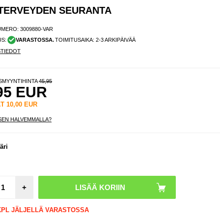
N TERVEYDEN SEURANTA
UMERO:
3009880-VAR
US:
VARASTOSSA.
TOIMITUSAIKA: 2-3 ARKIPÄIVÄÄ
STIEDOT
ISMYYNTIHINTA
45,95
95
EUR
ÄT
10,00
EUR
SEN HALVEMMALLA?
äri
+
 KPL JÄLJELLÄ VARASTOSSA