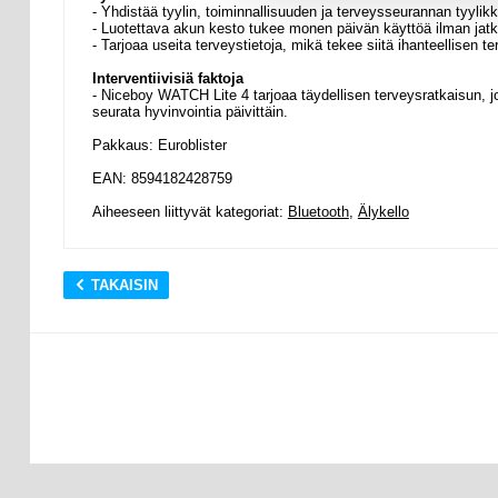
- Yhdistää tyylin, toiminnallisuuden ja terveysseurannan tyyli
- Luotettava akun kesto tukee monen päivän käyttöä ilman jat
- Tarjoaa useita terveystietoja, mikä tekee siitä ihanteellisen terv
Interventiivisiä faktoja
- Niceboy WATCH Lite 4 tarjoaa täydellisen terveysratkaisun, jo
seurata hyvinvointia päivittäin.
Pakkaus: Euroblister
EAN: 8594182428759
Aiheeseen liittyvät kategoriat:
Bluetooth
,
Älykello
TAKAISIN