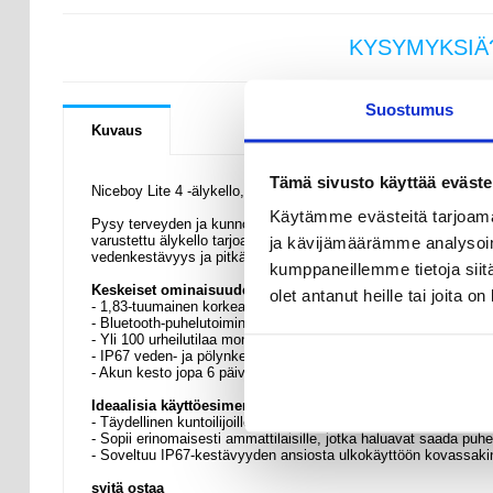
KYSYMYKSIÄ
Suostumus
Kuvaus
Tämä sivusto käyttää eväste
Niceboy Lite 4 -älykello, jossa on terveydentilan seuranta ja 1
Käytämme evästeitä tarjoama
Pysy terveyden ja kunnon huipulla Niceboy WATCH Lite 4:n avulla.
varustettu älykello tarjoaa kattavan seurannan ja Bluetooth-puhelu
ja kävijämäärämme analysoim
vedenkestävyys ja pitkä akun kesto tekevät siitä luotettavan k
kumppaneillemme tietoja siitä
Keskeiset ominaisuudet ja tekniset tiedot
olet antanut heille tai joita o
- 1,83-tuumainen korkean resoluution näyttö (240 x 240)
- Bluetooth-puhelutoiminto
- Yli 100 urheilutilaa monipuoliseen kuntoilun seurantaan
- IP67 veden- ja pölynkestävyys takaa kestävyyden
- Akun kesto jopa 6 päivää yhdellä latauksella
Ideaalisia käyttöesimerkkejä
- Täydellinen kuntoilijoille, jotka tarvitsevat yksityiskohtaista 
- Sopii erinomaisesti ammattilaisille, jotka haluavat saada puhel
- Soveltuu IP67-kestävyyden ansiosta ulkokäyttöön kovassaki
syitä ostaa