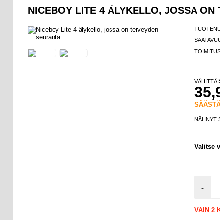
NICEBOY LITE 4 ÄLYKELLO, JOSSA O
TUOTEN
SAATAVU
TOIMITU
VÄHITTÄ
35,
SÄÄST
NÄHNYT 
Valitse v
-
VAIN 2