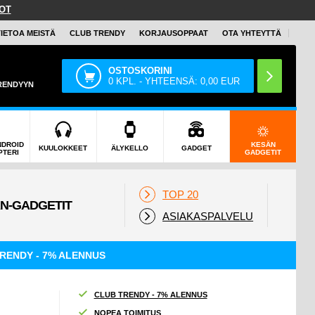
OT
TIETOA MEISTÄ
CLUB TRENDY
KORJAUSOPPAAT
OTA YHTEYTTÄ
OSTOSKORINI
0
KPL. - YHTEENSÄ:
0,00
EUR
TRENDYYN
NDROID
KESÄN
KUULOKKEET
ÄLYKELLO
GADGET
PTERI
GADGETIT
TOP 20
ASIAKASPALVELU
RENDY - 7% ALENNUS
CLUB TRENDY - 7% ALENNUS
NOPEA TOIMITUS