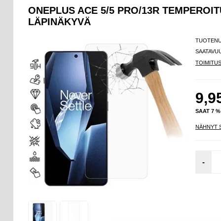
ONEPLUS ACE 5/5 PRO/13R TEMPEROITU
LÄPINÄKYVÄ
TUOTEN
SAATAVU
TOIMITU
9,9
SAAT 7 
NÄHNYT 
-