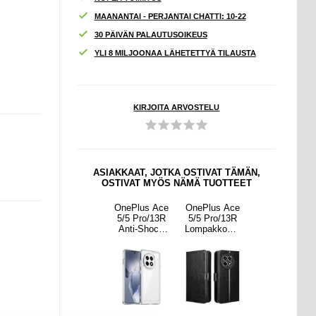
MAANANTAI - PERJANTAI CHATTI: 10-22
30 PÄIVÄN PALAUTUSOIKEUS
YLI 8 MILJOONAA LÄHETETTYÄ TILAUSTA
KIRJOITA ARVOSTELU
ASIAKKAAT, JOTKA OSTIVAT TÄMÄN,
OSTIVAT MYÖS NÄMÄ TUOTTEET
us Ace
OnePlus Ace
OnePlus Ace
OnePlus Ace
OnePlus Ace
ro/13R
5/5 Pro/13R
5/5 Pro/13R
5/5 Pro/13R
5/5 Pro/13R
kkokot
Nillkin
Anti-Shock
Lompakkokot
Nillkin
lo
CamShield
Hybridikotelo
elo
CamShield
ttisell
Prop
- Läpinäkyvä
Magneettisell
Prop
jalla -
Hybridikotelo
a Sulkijalla -
Hybridikotelo
sta
- Musta
musta
- Musta