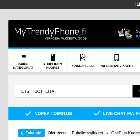
I
Su
K
KAIKKI
PUHELIMEN
PANSSARILASI
PUHELINTARVIKKEET
KATEGORIAT
KUORET
NOPEA TOIMITUS
LIVE CHAT MA-P
Takaisin
Olet tässä:
Puhelintarvikkeet
OnePlus Kuoret