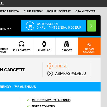
OT
TIETOA MEISTÄ
CLUB TRENDY
KORJAUSOPPAAT
OTA YHTEYTTÄ
OSTOSKORINI
0
KPL. - YHTEENSÄ:
0,00
EUR
TRENDYYN
NDROID
KESÄN
KUULOKKEET
ÄLYKELLO
GADGET
PTERI
GADGETIT
TOP 20
ASIAKASPALVELU
RENDY - 7% ALENNUS
CLUB TRENDY - 7% ALENNUS
NOPEA TOIMITUS