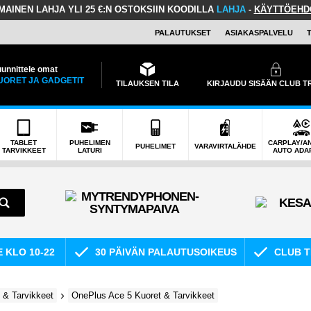
LMAINEN LAHJA
YLI 25 €:N OSTOKSIIN KOODILLA
LAHJA
-
KÄYTTÖEHD
PALAUTUKSET
ASIAKASPALVELU
unnittele omat
UORET JA GADGETIT
TILAUKSEN TILA
KIRJAUDU SISÄÄN CLUB 
TABLET
PUHELIMEN
CARPLAY/A
PUHELIMET
VARAVIRTALÄHDE
TARVIKKEET
LATURI
AUTO ADA
E KLO 10-22
30 PÄIVÄN PALAUTUSOIKEUS
CLUB T
 & Tarvikkeet
OnePlus Ace 5 Kuoret & Tarvikkeet