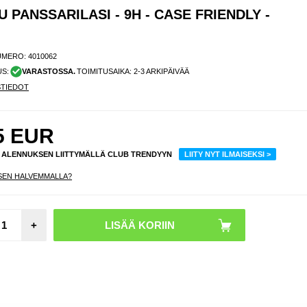
 PANSSARILASI - 9H - CASE FRIENDLY -
UMERO:
4010062
US:
VARASTOSSA.
TOIMITUSAIKA: 2-3 ARKIPÄIVÄÄ
STIEDOT
5
EUR
% ALENNUKSEN LIITTYMÄLLÄ CLUB TRENDYYN
LIITY NYT ILMAISEKSI >
SEN HALVEMMALLA?
OnePl
5/5 P
Lompa
+
e
Magnee
a Sulki
mu