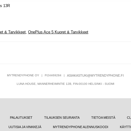
us 13R
et & Tarvikkeet
,
OnePlus Ace 5 Kuoret & Tarvikkeet
MYTRENDYPHONE OY
|
FI24469284
|
ASIAKASTUKI@MYTRENDYPHONE.FI
LUNA HOUSE, MANNERHEIMINTIE 12B, FIN-00100 HELSINKI - SUOMI
PALAUTUKSET
TILAUKSEN SEURANTA
TIETOA MEISTÄ
CL
UUTISIA JA VINKKEJÄ
MYTRENDYPHONE ALENNUSKOODI
KÄYTT