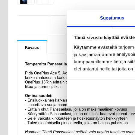
Suostumus
KYSYMYKSIÄ
Tämä sivusto käyttää eväste
Käytämme evästeitä tarjoama
Kuvaus
ja kävijämäärämme analysoim
kumppaneillemme tietoja siitä
Temperoitu Panssarilasi - OnePlus Ace 5, Ace 5 Pro, OneP
olet antanut heille tai joita o
Pidä OnePlus Ace 5, Ace 5 Pro, OnePlus 13R:n näyttö turvassa
korkealaatuisesta karkaistusta Panssarilasistalasista, jossa 
OnePlus 13R:n erittäin ohut näytönsuoja on täysin läpinäkyvä eik
likaa ja sormenjälkiä.
Ominaisuudet:
- Ensiluokkainen karkaistu Panssarilasi OnePlus Ace 5, Ace 5
- Luotettava suoja naarmuilta, kolhuilta ja pieniltä iskuilta
- Erittäin ohut Panssarilasi, jolla on maksimaalinen kovuus
- Särkymätön Panssarilasi, jossa on sileät kaarevat reunat turva
- Se ei vaikuta kirkkauteen ja kosketusnäytön herkkyyteen
- Tulee oleofobisella pinnoitteella, joka on helppo puhdistaa
Huomaa: Tämä Panssarilasi peittää vain näytön tasaisen osan