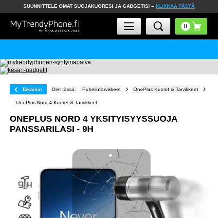
SUUNNITTELE OMAT SUOJAKUORESI JA GADGETISI –
KLIKKAA TÄSTÄ
Takaisin
Olet tässä:
Puhelintarvikkeet
OnePlus Kuoret & Tarvikkeet
OnePlus Nord 4 Kuoret & Tarvikkeet
ONEPLUS NORD 4 YKSITYISYYSSUOJA
PANSSARILASI - 9H