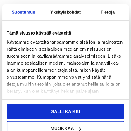
TUOTENUMERO:
4006924
Suostumus
Yksityiskohdat
Tietoja
SAATAVUUS:
VARASTOSSA.
TOIMITUSAIKA: 2-3 ARKIPÄIVÄÄ
TOIMITUSTIEDOT
Tämä sivusto käyttää evästeitä
9,95
EUR
Käytämme evästeitä tarjoamamme sisällön ja mainosten
SAAT 7 % ALENNUKSEN LIITTYMÄLLÄ CLUB
LIITY NYT
räätälöimiseen, sosiaalisen median ominaisuuksien
TRENDYYN
ILMAISEKSI >
tukemiseen ja kävijämäärämme analysoimiseen. Lisäksi
NÄHNYT SEN HALVEMMALLA?
jaamme sosiaalisen median, mainosalan ja analytiikka-
alan kumppaneillemme tietoja siitä, miten käytät
sivustoamme. Kumppanimme voivat yhdistää näitä
-
+
tietoja muihin tietoihin, joita olet antanut heille tai joita on
kerätty, kun olet käyttänyt heidän palvelujaan.
LIVE CHAT
KYSYMYKSIÄ?
KYSY POIS
SALLI KAIKKI
Kuvaus
MUOKKAA