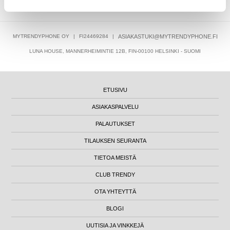
MYTRENDYPHONE OY
|
FI24469284
|
ASIAKASTUKI@MYTRENDYPHONE.FI
LUNA HOUSE, MANNERHEIMINTIE 12B, FIN-00100 HELSINKI - SUOMI
ETUSIVU
ASIAKASPALVELU
PALAUTUKSET
TILAUKSEN SEURANTA
TIETOA MEISTÄ
CLUB TRENDY
OTA YHTEYTTÄ
BLOGI
UUTISIA JA VINKKEJÄ