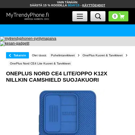
VAIN TÄNÄÄN:
SÄÄSTÄ 15 % KOODILLA
BDAY15
-
KÄYTTÖEHDOT
Takaisin
Olet tässä:
Puhelintarvikkeet
OnePlus Kuoret & Tarvikkeet
OnePlus Nord CE4 Lite Kuoret & Tarvikkeet
ONEPLUS NORD CE4 LITE/OPPO K12X
NILLKIN CAMSHIELD SUOJAKUORI