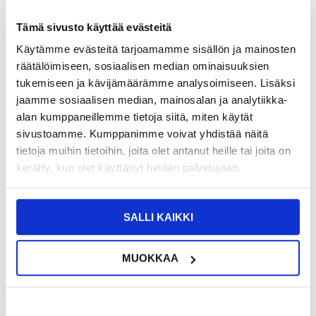
Tämä sivusto käyttää evästeitä
Käytämme evästeitä tarjoamamme sisällön ja mainosten
räätälöimiseen, sosiaalisen median ominaisuuksien
TUOTENUMERO:
4007158-VAR
tukemiseen ja kävijämäärämme analysoimiseen. Lisäksi
ARVIOITU TOIMITUSAIKA 20-25
SAATAVUUS:
KESKUSVARASTOSSA.
PÄIVÄÄ
jaamme sosiaalisen median, mainosalan ja analytiikka-
TOIMITUSTIEDOT
alan kumppaneillemme tietoja siitä, miten käytät
sivustoamme. Kumppanimme voivat yhdistää näitä
tietoja muihin tietoihin, joita olet antanut heille tai joita on
16,95
EUR
kerätty, kun olet käyttänyt heidän palvelujaan.
SAAT 7 % ALENNUKSEN LIITTYMÄLLÄ CLUB
LIITY NYT
TRENDYYN
ILMAISEKSI >
NÄHNYT SEN HALVEMMALLA?
SALLI KAIKKI
Valitse väri
MUOKKAA
-
+