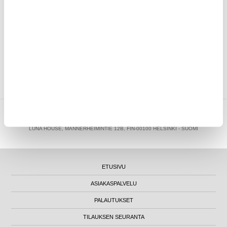
KIRJOITA ARVOSTELU
ASIAKKAAT, JOTKA OSTIVAT TÄMÄN, OSTIVAT MYÖS NÄMÄ
TUOTTEET
MYTRENDYPHONE OY
|
FI24469284
|
ASIAKASTUKI@MYTRENDYPHONE.FI
LUNA HOUSE, MANNERHEIMINTIE 12B, FIN-00100 HELSINKI - SUOMI
ETUSIVU
ASIAKASPALVELU
PALAUTUKSET
TILAUKSEN SEURANTA