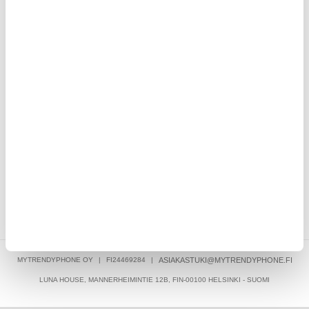
CLUB TRENDY - 7% ALENNUS
NOPEA TOIMITUS
MAANANTAI - PERJANTAI CHATTI: 10-22
30 PÄIVÄN PALAUTUSOIKEUS
YLI 8 MILJOONAA LÄHETETTYÄ TILAUSTA
KIRJOITA ARVOSTELU
ASIAKKAAT, JOTKA OSTIVAT TÄMÄN, OSTIVAT MYÖS NÄMÄ
TUOTTEET
MYTRENDYPHONE OY
|
FI24469284
|
ASIAKASTUKI@MYTRENDYPHONE.FI
LUNA HOUSE, MANNERHEIMINTIE 12B, FIN-00100 HELSINKI - SUOMI