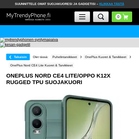
SUUNNITTELE OMAT SUOJAKUORESI JA GADGETISI –
KLIKKAA TÄSTÄ
Takaisin
Olet tässä:
Puhelintarvikkeet
OnePlus Kuoret & Tarvikkeet
OnePlus Nord CE4 Lite Kuoret & Tarvikkeet
ONEPLUS NORD CE4 LITE/OPPO K12X
RUGGED TPU SUOJAKUORI