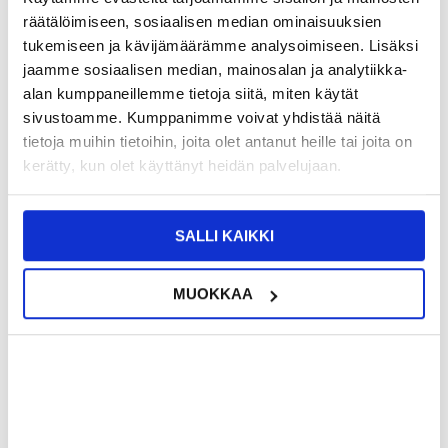
räätälöimiseen, sosiaalisen median ominaisuuksien
tukemiseen ja kävijämäärämme analysoimiseen. Lisäksi
9,95
EUR
jaamme sosiaalisen median, mainosalan ja analytiikka-
SAAT 7 % ALENNUKSEN LIITTYMÄLLÄ CLUB
LIITY NYT
alan kumppaneillemme tietoja siitä, miten käytät
TRENDYYN
ILMAISEKSI >
sivustoamme. Kumppanimme voivat yhdistää näitä
NÄHNYT SEN HALVEMMALLA?
tietoja muihin tietoihin, joita olet antanut heille tai joita on
kerätty, kun olet käyttänyt heidän palvelujaan.
Valitse väri
SALLI KAIKKI
-
+
MUOKKAA
LIVE CHAT
KYSYMYKSIÄ?
KYSY POIS
Kuvaus