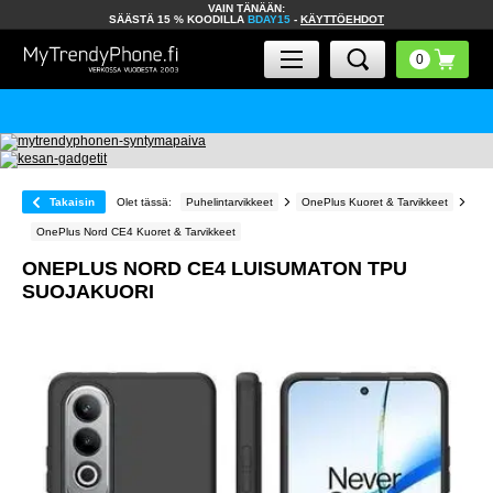
VAIN TÄNÄÄN:
SÄÄSTÄ 15 % KOODILLA
BDAY15
-
KÄYTTÖEHDOT
Takaisin
Olet tässä:
Puhelintarvikkeet
OnePlus Kuoret & Tarvikkeet
OnePlus Nord CE4 Kuoret & Tarvikkeet
ONEPLUS NORD CE4 LUISUMATON TPU
SUOJAKUORI