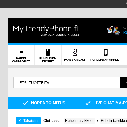
Su
K
KAIKKI
PUHELIMEN
PANSSARILASI
PUHELINTARVIKKEET
KATEGORIAT
KUORET
NOPEA TOIMITUS
LIVE CHAT MA-P
Takaisin
Olet tässä:
Puhelintarvikkeet
Puhelintarvikke