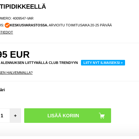
TIPIDIKKEELLÄ
UMERO:
4009547-VAR
US:
KESKUSVARASTOSSA.
ARVIOITU TOIMITUSAIKA 20-25 PÄIVÄÄ
STIEDOT
95
EUR
% ALENNUKSEN LIITTYMÄLLÄ CLUB TRENDYYN
LIITY NYT ILMAISEKSI >
SEN HALVEMMALLA?
äri
+