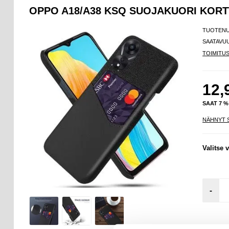
OPPO A18/A38 KSQ SUOJAKUORI KORT
TUOTEN
SAATAVU
TOIMITU
12,
SAAT 7 
NÄHNYT 
Valitse v
-