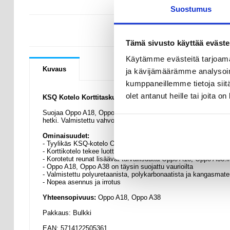
Suostumus
KYSYMYKSIÄ
Tämä sivusto käyttää eväste
Käytämme evästeitä tarjoama
Kuvaus
ja kävijämäärämme analysoim
kumppaneillemme tietoja siitä
olet antanut heille tai joita o
KSQ Kotelo Korttitaskulla - Oppo A18, Oppo A38
Suojaa Oppo A18, Oppo A38 KSQ-korttikotelolla. Tässä kotelossa 
hetki. Valmistettu vahvoista materiaaleista, jotka estävät teho
Ominaisuudet:
- Tyylikäs KSQ-kotelo Oppo A18, Oppo A38:lle
- Korttikotelo tekee luottokorttistasi tai henkilötodistuksestasi 
- Korotetut reunat lisäävät turvallisuutta Oppo A18, Oppo A38:l
- Oppo A18, Oppo A38 on täysin suojattu vaurioilta
- Valmistettu polyuretaanista, polykarbonaatista ja kangasmater
- Nopea asennus ja irrotus
Yhteensopivuus:
Oppo A18, Oppo A38
Pakkaus: Bulkki
EAN: 5714122505361