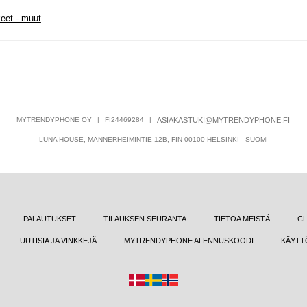
keet - muut
MYTRENDYPHONE OY
|
FI24469284
|
ASIAKASTUKI@MYTRENDYPHONE.FI
LUNA HOUSE, MANNERHEIMINTIE 12B, FIN-00100 HELSINKI - SUOMI
PALAUTUKSET
TILAUKSEN SEURANTA
TIETOA MEISTÄ
CL
UUTISIA JA VINKKEJÄ
MYTRENDYPHONE ALENNUSKOODI
KÄYTT