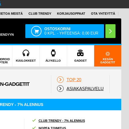
Ä
TIETOA MEISTÄ
CLUB TRENDY
KORJAUSOPPAAT
OTA YHTEYTTÄ
OSTOSKORINI
0
KPL. - YHTEENSÄ:
0,00
EUR
TRENDYYN
NDROID
KESÄN
KUULOKKEET
ÄLYKELLO
GADGET
PTERI
GADGETIT
TOP 20
ASIAKASPALVELU
RENDY - 7% ALENNUS
CLUB TRENDY - 7% ALENNUS
NOPEA TOIMITUS