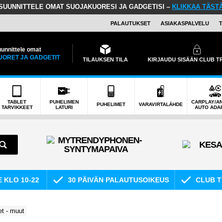
SUUNNITTELE OMAT SUOJAKUORESI JA GADGETISI –
KLIKKAA TÄST
PALAUTUKSET
ASIAKASPALVELU
unnittele omat
UORET JA GADGETIT
TILAUKSEN TILA
KIRJAUDU SISÄÄN CLUB 
TABLET
PUHELIMEN
CARPLAY/A
PUHELIMET
VARAVIRTALÄHDE
TARVIKKEET
LATURI
AUTO ADA
E KLO 10-22
30 PÄIVÄN PALAUTUSOIKEUS
CLUB T
et - muut