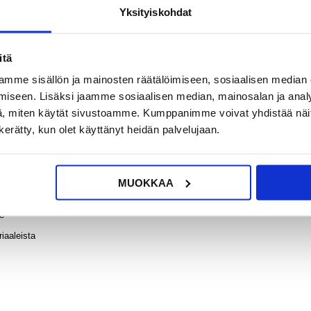
Yksityiskohdat
?
KYSY POIS
LIVE CHAT
itä
mme sisällön ja mainosten räätälöimiseen, sosiaalisen median
iseen. Lisäksi jaamme sosiaalisen median, mainosalan ja analy
, miten käytät sivustoamme. Kumppanimme voivat yhdistää näitä t
n kerätty, kun olet käyttänyt heidän palvelujaan.
sekä henkilöllisyystodistus että luottokortti on välittömästi saatavilla joka
kkaasti puhelimesi vaurioitumisen.
MUOKKAA
helposti saatavilla olevan
le
iaaleista