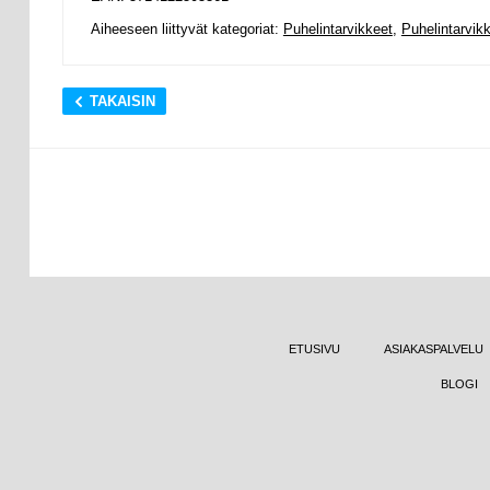
Aiheeseen liittyvät kategoriat:
Puhelintarvikkeet
,
Puhelintarvik
TAKAISIN
ETUSIVU
ASIAKASPALVELU
BLOGI