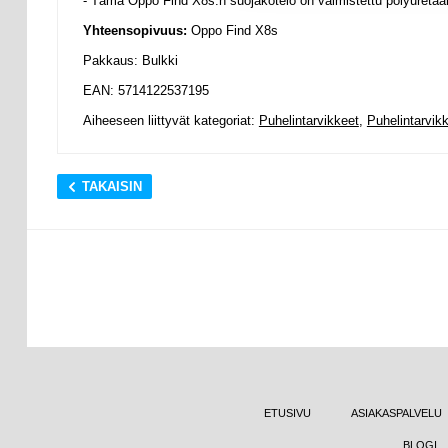
- Tämä Oppo Find X8s:n suojakotelo on valmistettu polyuretaa
Yhteensopivuus:
Oppo Find X8s
Pakkaus: Bulkki
EAN: 5714122537195
Aiheeseen liittyvät kategoriat:
Puhelintarvikkeet
,
Puhelintarvik
TAKAISIN
ETUSIVU
ASIAKASPALVELU
BLOGI