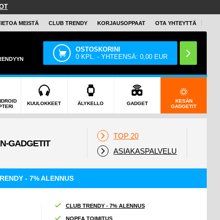
OT
TIETOA MEISTÄ
CLUB TRENDY
KORJAUSOPPAAT
OTA YHTEYTTÄ
OSTOSKORINI
0
KPL. - YHTEENSÄ:
0,00
EUR
TRENDYYN
NDROID
KESÄN
KUULOKKEET
ÄLYKELLO
GADGET
PTERI
GADGETIT
TOP 20
ASIAKASPALVELU
RENDY - 7% ALENNUS
CLUB TRENDY - 7% ALENNUS
NOPEA TOIMITUS