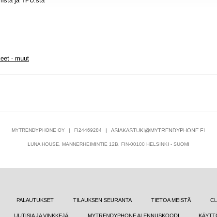
nista ja TPU:sta
keet - muut
MYTRENDYPHONE OY
|
FI24469284
|
ASIAKASTUKI@MYTRENDYPHONE.FI
LUNA HOUSE, MANNERHEIMINTIE 12B, FIN-00100 HELSINKI - SUOMI
PALAUTUKSET
TILAUKSEN SEURANTA
TIETOA MEISTÄ
CL
UUTISIA JA VINKKEJÄ
MYTRENDYPHONE ALENNUSKOODI
KÄYTT