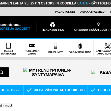
LMAINEN LAHJA
YLI 25 €:N OSTOKSIIN KOODILLA
LAHJA
-
KÄYTTÖEHD
PALAUTUKSET
ASIAKASPALVELU
unnittele omat
UORET JA GADGETIT
TILAUKSEN TILA
KIRJAUDU SISÄÄN CLUB 
TABLET
PUHELIMEN
CARPLAY/A
PUHELIMET
VARAVIRTALÄHDE
TARVIKKEET
LATURI
AUTO ADA
E KLO 10-22
30 PÄIVÄN PALAUTUSOIKEUS
CLUB T
et - muut