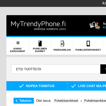
I
Su
K
KAIKKI
PUHELIMEN
PANSSARILASI
PUHELINTARVIKKEET
KATEGORIAT
KUORET
NOPEA TOIMITUS
LIVE CHAT MA-P
Takaisin
Olet tässä:
Puhelintarvikkeet
Puhelintarvikke