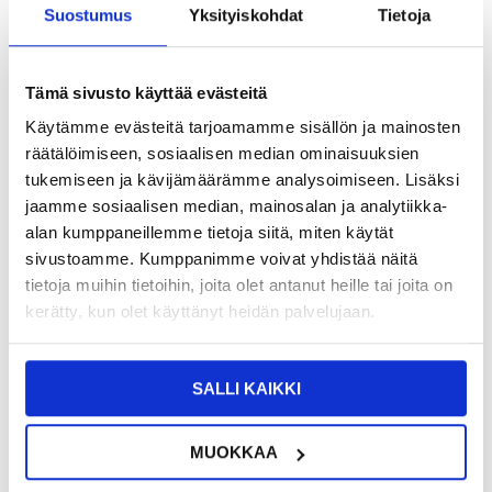
Suostumus
Yksityiskohdat
Tietoja
VÄHITTÄISMYYNTIHINTA
7,95
0,95
EUR
SÄÄSTÄT
7,00
EUR
Tämä sivusto käyttää evästeitä
NÄHNYT SEN HALVEMMALLA?
Käytämme evästeitä tarjoamamme sisällön ja mainosten
räätälöimiseen, sosiaalisen median ominaisuuksien
tukemiseen ja kävijämäärämme analysoimiseen. Lisäksi
-
+
jaamme sosiaalisen median, mainosalan ja analytiikka-
VAIN 2 KPL JÄLJELLÄ VARASTOSSA
alan kumppaneillemme tietoja siitä, miten käytät
sivustoamme. Kumppanimme voivat yhdistää näitä
tietoja muihin tietoihin, joita olet antanut heille tai joita on
LIVE CHAT
KYSYMYKSIÄ?
KYSY POIS
kerätty, kun olet käyttänyt heidän palvelujaan.
Kuvaus
SALLI KAIKKI
Koko Peittävä Panssarilasi - Oppo Reno13 F
MUOKKAA
Suojaa Oppo Reno13 F:n koko etuosa tällä ilmiömäisellä täysin
kattavalla karkaistusta lasista valmistetulla näytönsuojalla, jossa on
värillinen reunus. Kattava karkaistu lasinen näytönsuoja tarjoaa