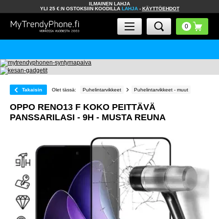
ILMAINEN LAHJA
YLI 25 €:N OSTOKSIIN KOODILLA
LAHJA
-
KÄYTTÖEHDOT
Takaisin
Olet tässä:
Puhelintarvikkeet
Puhelintarvikkeet - muut
OPPO RENO13 F KOKO PEITTÄVÄ
PANSSARILASI - 9H - MUSTA REUNA