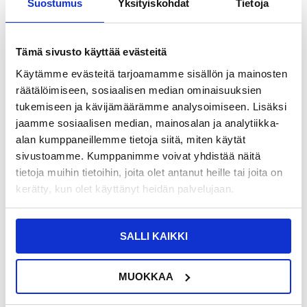
Suostumus
Yksityiskohdat
Tietoja
TOIMITUSTIEDOT
13,95
EUR
Tämä sivusto käyttää evästeitä
SAAT 7 % ALENNUKSEN LIITTYMÄLLÄ CLUB
LIITY NYT
Käytämme evästeitä tarjoamamme sisällön ja mainosten
TRENDYYN
ILMAISEKSI >
räätälöimiseen, sosiaalisen median ominaisuuksien
NÄHNYT SEN HALVEMMALLA?
tukemiseen ja kävijämäärämme analysoimiseen. Lisäksi
jaamme sosiaalisen median, mainosalan ja analytiikka-
alan kumppaneillemme tietoja siitä, miten käytät
-
+
sivustoamme. Kumppanimme voivat yhdistää näitä
tietoja muihin tietoihin, joita olet antanut heille tai joita on
VAIN 2 KPL JÄLJELLÄ VARASTOSSA
kerätty, kun olet käyttänyt heidän palvelujaan.
LIVE CHAT
KYSYMYKSIÄ?
KYSY POIS
SALLI KAIKKI
Kuvaus
MUOKKAA
1 parin korvaava proteiinin nahkaiset korvatyynyt Korvatyynyt