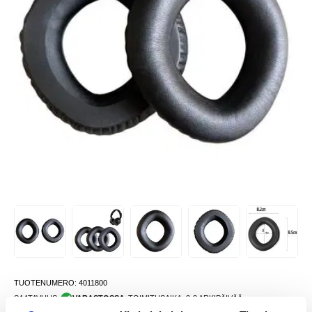
TUOTENUMERO:
4011800
SAATAVUUS:
VARASTOSSA.
TOIMITUSAIKA: 2-3 ARKIPÄIVÄÄ