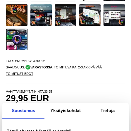
TUOTENUMERO:
3018703
SAATAVUUS:
VARASTOSSA.
TOIMITUSAIKA: 2-3 ARKIPÄIVÄÄ
TOIMITUSTIEDOT
VÄHITTÄISMYYNTIHINTA
33,95
29,95
EUR
SÄÄSTÄT
4,00
EUR
Suostumus
Yksityiskohdat
Tietoja
NÄHNYT SEN HALVEMMALLA?