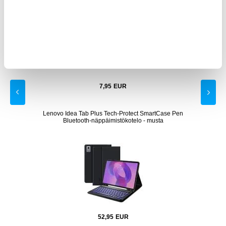
7,95
EUR
20W
Lenovo Idea Tab Plus Tech-Protect SmartCase Pen
Ace
ketti
Bluetooth-näppäimistökotelo - musta
52,95
EUR