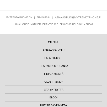
MYTRENDYPHONE OY
|
FI24469284
|
ASIAKASTUKI@MYTRENDYPHONE.FI
LUNA HOUSE, MANNERHEIMINTIE 12B, FIN-00100 HELSINKI - SUOMI
ETUSIVU
ASIAKASPALVELU
PALAUTUKSET
TILAUKSEN SEURANTA
TIETOA MEISTÄ
CLUB TRENDY
OTA YHTEYTTÄ
BLOGI
UUTISIA JA VINKKEJÄ