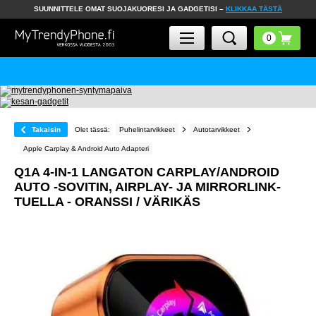
SUUNNITTELE OMAT SUOJAKUORESI JA GADGETISI –
KLIKKAA TÄSTÄ
Takaisin
Olet tässä:
Puhelintarvikkeet
Autotarvikkeet
Apple Carplay & Android Auto Adapteri
Q1A 4-IN-1 LANGATON CARPLAY/ANDROID
AUTO -SOVITIN, AIRPLAY- JA MIRRORLINK-
TUELLA - ORANSSI / VÄRIKÄS