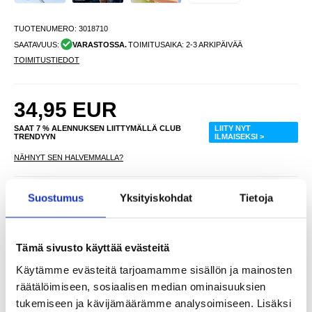
TUOTENUMERO:
3018710
SAATAVUUS:
VARASTOSSA.
TOIMITUSAIKA: 2-3 ARKIPÄIVÄÄ
TOIMITUSTIEDOT
34,95
EUR
SAAT 7 % ALENNUKSEN LIITTYMÄLLÄ CLUB
LIITY NYT
TRENDYYN
ILMAISEKSI >
NÄHNYT SEN HALVEMMALLA?
Suostumus
Yksityiskohdat
Tietoja
-
+
Tämä sivusto käyttää evästeitä
LIVE CHAT
KYSYMYKSIÄ?
KYSY POIS
Käytämme evästeitä tarjoamamme sisällön ja mainosten
räätälöimiseen, sosiaalisen median ominaisuuksien
tukemiseen ja kävijämäärämme analysoimiseen. Lisäksi
Kuvaus