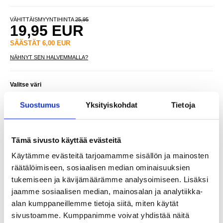
VÄHITTÄISMYYNTIHINTA
25,95
19,95
EUR
SÄÄSTÄT
6,00
EUR
NÄHNYT SEN HALVEMMALLA?
Valitse väri
Suostumus
Yksityiskohdat
Tietoja
-
+
Tämä sivusto käyttää evästeitä
VAIN 1 KPL JÄLJELLÄ VARASTOSSA
Käytämme evästeitä tarjoamamme sisällön ja mainosten
räätälöimiseen, sosiaalisen median ominaisuuksien
LIVE CHAT
KYSYMYKSIÄ?
KYSY POIS
tukemiseen ja kävijämäärämme analysoimiseen. Lisäksi
jaamme sosiaalisen median, mainosalan ja analytiikka-
alan kumppaneillemme tietoja siitä, miten käytät
Kuvaus
sivustoamme. Kumppanimme voivat yhdistää näitä