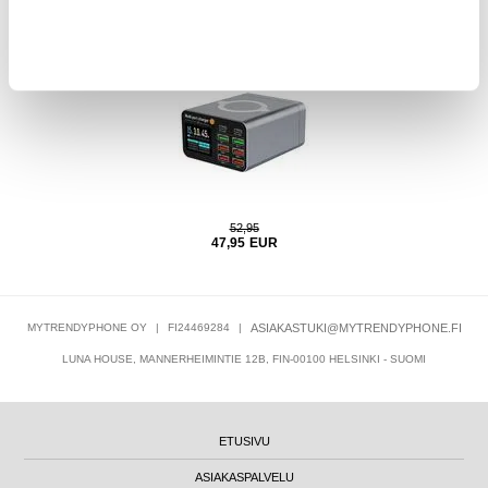
le
WLX-M2 GaN pöytälatausasema langattomalla latauksella -
140W
80W
52,95
47,95
EUR
MYTRENDYPHONE OY
|
FI24469284
|
ASIAKASTUKI@MYTRENDYPHONE.FI
LUNA HOUSE, MANNERHEIMINTIE 12B, FIN-00100 HELSINKI - SUOMI
ETUSIVU
ASIAKASPALVELU