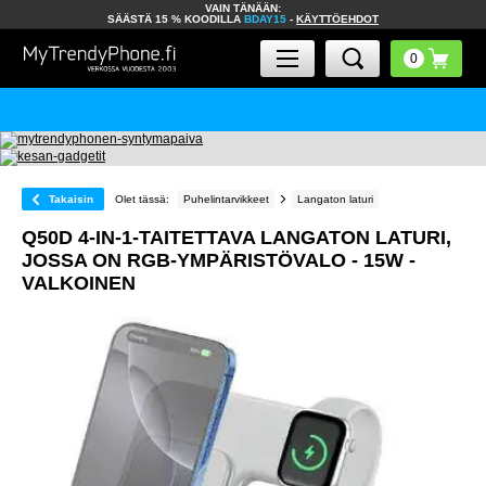
VAIN TÄNÄÄN:
SÄÄSTÄ 15 % KOODILLA
BDAY15
-
KÄYTTÖEHDOT
Takaisin
Olet tässä:
Puhelintarvikkeet
Langaton laturi
Q50D 4-IN-1-TAITETTAVA LANGATON LATURI,
JOSSA ON RGB-YMPÄRISTÖVALO - 15W -
VALKOINEN