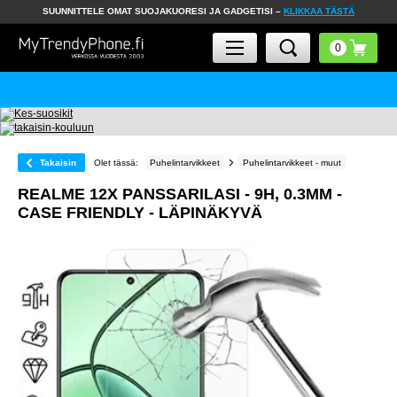
SUUNNITTELE OMAT SUOJAKUORESI JA GADGETISI –
KLIKKAA TÄSTÄ
Takaisin
Olet tässä:
Puhelintarvikkeet
Puhelintarvikkeet - muut
REALME 12X PANSSARILASI - 9H, 0.3MM -
CASE FRIENDLY - LÄPINÄKYVÄ