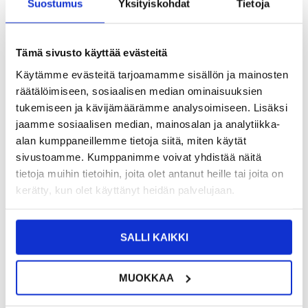
Suostumus
Yksityiskohdat
Tietoja
9,95
EUR
SAAT 7 % ALENNUKSEN LIITTYMÄLLÄ CLUB
LIITY NYT
Tämä sivusto käyttää evästeitä
TRENDYYN
ILMAISEKSI >
NÄHNYT SEN HALVEMMALLA?
Käytämme evästeitä tarjoamamme sisällön ja mainosten
räätälöimiseen, sosiaalisen median ominaisuuksien
tukemiseen ja kävijämäärämme analysoimiseen. Lisäksi
-
+
jaamme sosiaalisen median, mainosalan ja analytiikka-
alan kumppaneillemme tietoja siitä, miten käytät
sivustoamme. Kumppanimme voivat yhdistää näitä
tietoja muihin tietoihin, joita olet antanut heille tai joita on
LIVE CHAT
KYSYMYKSIÄ?
KYSY POIS
kerätty, kun olet käyttänyt heidän palvelujaan.
Kuvaus
SALLI KAIKKI
Panssarilasi - Realme 12x - 9H, 0.3mm
Realme 12x:n karkaistu Panssarilasi tarjoaa ensiluokkaisen suojan
MUOKKAA
ja kestävän suojan naarmuilta, iskuilta ja jokapäiväiseltä
kulumiselta. Tarkkojen leikkausten ja erittäin ohuen muotoilunsa
ansiosta Panssarilasi sopii saumattomasti Realme 12x:lle