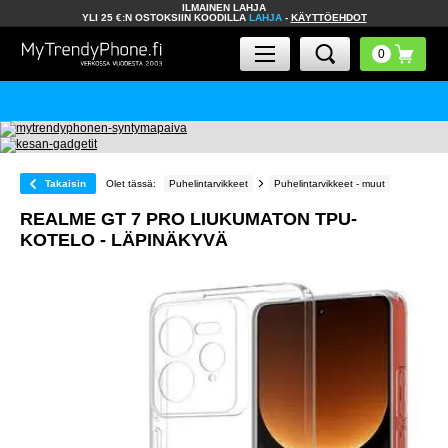
ILMAINEN LAHJA
YLI 25 €:N OSTOKSIIN KOODILLA
LAHJA
-
KÄYTTÖEHDOT
Takaisin
Olet tässä:
Puhelintarvikkeet
Puhelintarvikkeet - muut
REALME GT 7 PRO LIUKUMATON TPU-
KOTELO - LÄPINÄKYVÄ