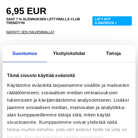
6,95
EUR
SAAT 7 % ALENNUKSEN LIITTYMÄLLÄ CLUB
LIITY NYT
TRENDYYN
ILMAISEKSI >
NÄHNYT SEN HALVEMMALLA?
Suostumus
Yksityiskohdat
Tietoja
-
+
Tämä sivusto käyttää evästeitä
LIVE CHAT
KYSYMYKSIÄ?
KYSY POIS
Käytämme evästeitä tarjoamamme sisällön ja mainosten
räätälöimiseen, sosiaalisen median ominaisuuksien
tukemiseen ja kävijämäärämme analysoimiseen. Lisäksi
Kuvaus
jaamme sosiaalisen median, mainosalan ja analytiikka-
Liukumaton TPU-kotelo - Realme GT 7 Pro
alan kumppaneillemme tietoja siitä, miten käytät
sivustoamme. Kumppanimme voivat yhdistää näitä
Paranna Realme GT 7 Pro -puhelimesi suojausta ja tyyliä tällä
ensiluokkaisella TPU-kotelolla. Tämä kotelo on suunniteltu
tietoja muihin tietoihin, joita olet antanut heille tai joita on
tarjoamaan sekä kestävyyttä että tyylikästä estetiikkaa, ja se on
täydellinen kumppani Realme GT 7 Pro:lle. Sen korkealaatuinen
kerätty, kun olet käyttänyt heidän palvelujaan.