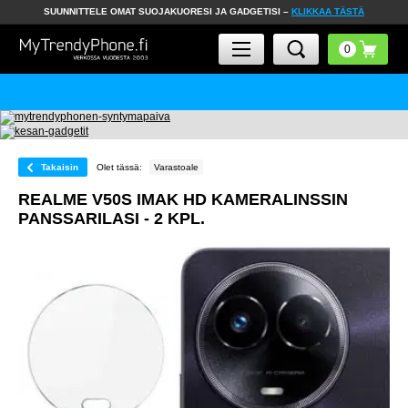
SUUNNITTELE OMAT SUOJAKUORESI JA GADGETISI –
KLIKKAA TÄSTÄ
Takaisin
Olet tässä:
Varastoale
REALME V50S IMAK HD KAMERALINSSIN
PANSSARILASI - 2 KPL.