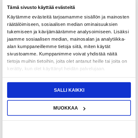
SAATAVUUS:
VARASTOSSA.
TOIMITUSAIKA: 2-3 ARKIPÄIVÄÄ
Tämä sivusto käyttää evästeitä
TOIMITUSTIEDOT
Käytämme evästeitä tarjoamamme sisällön ja mainosten
räätälöimiseen, sosiaalisen median ominaisuuksien
tukemiseen ja kävijämäärämme analysoimiseen. Lisäksi
VÄHITTÄISMYYNTIHINTA
13,95
0,95
EUR
jaamme sosiaalisen median, mainosalan ja analytiikka-
SÄÄSTÄT
13,00
EUR
alan kumppaneillemme tietoja siitä, miten käytät
sivustoamme. Kumppanimme voivat yhdistää näitä
NÄHNYT SEN HALVEMMALLA?
tietoja muihin tietoihin, joita olet antanut heille tai joita on
kerätty, kun olet käyttänyt heidän palvelujaan.
-
+
SALLI KAIKKI
VAIN 2 KPL JÄLJELLÄ VARASTOSSA
MUOKKAA
LIVE CHAT
KYSYMYKSIÄ?
KYSY POIS
Kuvaus