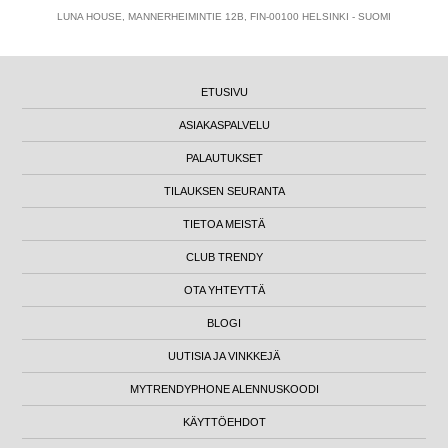
LUNA HOUSE, MANNERHEIMINTIE 12B, FIN-00100 HELSINKI - SUOMI
ETUSIVU
ASIAKASPALVELU
PALAUTUKSET
TILAUKSEN SEURANTA
TIETOA MEISTÄ
CLUB TRENDY
OTA YHTEYTTÄ
BLOGI
UUTISIA JA VINKKEJÄ
MYTRENDYPHONE ALENNUSKOODI
KÄYTTÖEHDOT