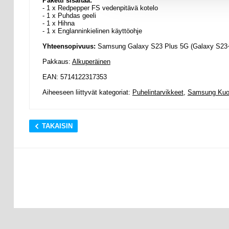
Paketti sisältää:
- 1 x Redpepper FS vedenpitävä kotelo
- 1 x Puhdas geeli
- 1 x Hihna
- 1 x Englanninkielinen käyttöohje
Yhteensopivuus:
Samsung Galaxy S23 Plus 5G (Galaxy S23
Pakkaus:
Alkuperäinen
EAN: 5714122317353
Aiheeseen liittyvät kategoriat:
Puhelintarvikkeet
,
Samsung Kuor
TAKAISIN