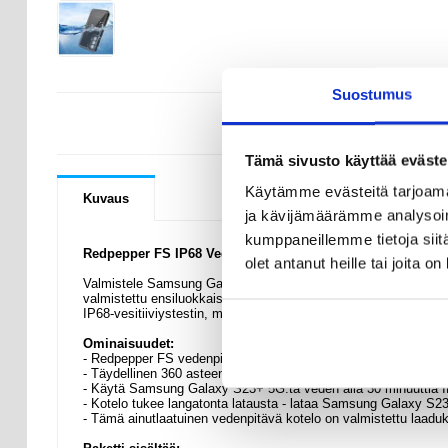
Suostumus
KYSYMYKSIÄ
Tämä sivusto käyttää eväste
Käytämme evästeitä tarjoama
Kuvaus
ja kävijämäärämme analysoim
kumppaneillemme tietoja siitä
Redpepper FS IP68 Vedenpitävä Suojakotelo - Samsung Ga
olet antanut heille tai joita o
Valmistele Samsung Galaxy S23+ 5G jokaiseen seikkailuun, peitä
valmistettu ensiluokkaisista ja laadukkaista TPU-, PET- ja PC
IP68-vesitiiviystestin, mikä tarkoittaa, että voit käyttää Sa
Ominaisuudet:
- Redpepper FS vedenpitävä kotelo Samsung Galaxy S23 Plus
- Täydellinen 360 asteen suojaus - suojaa laitetta onnistuneesti
- Käytä Samsung Galaxy S23+ 5G:tä veden alla 30 minuuttia IP
- Kotelo tukee langatonta latausta - lataa Samsung Galaxy S23
- Tämä ainutlaatuinen vedenpitävä kotelo on valmistettu laaduk