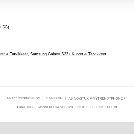
+ 5G)
et & Tarvikkeet
,
Samsung Galaxy S23+ Kuoret & Tarvikkeet
MYTRENDYPHONE OY
|
FI24469284
|
ASIAKASTUKI@MYTRENDYPHONE.FI
LUNA HOUSE, MANNERHEIMINTIE 12B, FIN-00100 HELSINKI - SUOMI