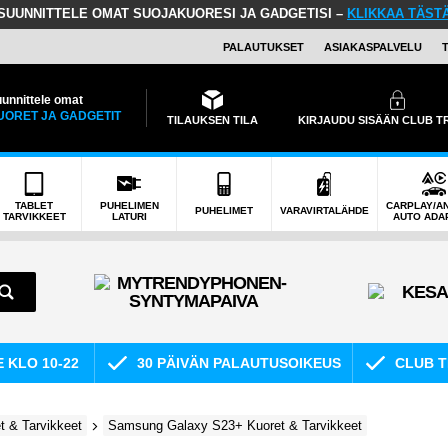
SUUNNITTELE OMAT SUOJAKUORESI JA GADGETISI –
KLIKKAA TÄST
PALAUTUKSET
ASIAKASPALVELU
unnittele omat
UORET JA GADGETIT
TILAUKSEN TILA
KIRJAUDU SISÄÄN CLUB 
TABLET
PUHELIMEN
CARPLAY/A
PUHELIMET
VARAVIRTALÄHDE
TARVIKKEET
LATURI
AUTO ADA
E KLO 10-22
30 PÄIVÄN PALAUTUSOIKEUS
CLUB T
 & Tarvikkeet
Samsung Galaxy S23+ Kuoret & Tarvikkeet