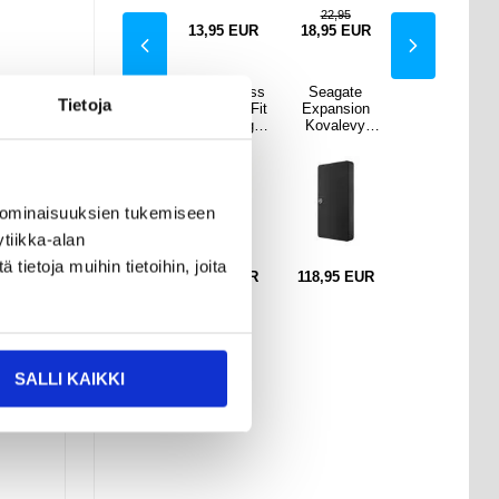
,95
22,95
EUR
18,95
EUR
13,95
EUR
18,95
EUR
18,95
EUR
gate
Redpepper
PanzerGlass
Seagate
Redpepper
Tietoja
nsion
Dot+ iPhone
Ultra-Wide Fit
Expansion
Dot+ iPhone
levy
13
Samsung
Kovalevy
13
00040
Vedenpitävä
Galaxy S23+
STKM100040
Vedenpitävä
B USB
Kotelo - IP68
5G
0 1TB USB
Kotelo - IP68
.0
-
Panssarilasi -
3.0
-
Tummanharm
9H
Tummanharm
aa / Musta
aa / Musta
 ominaisuuksien tukemiseen
tiikka-alan
ietoja muihin tietoihin, joita
5
EUR
21,95
EUR
16,95
EUR
118,95
EUR
21,95
EUR
lo on
yös
SALLI KAIKKI