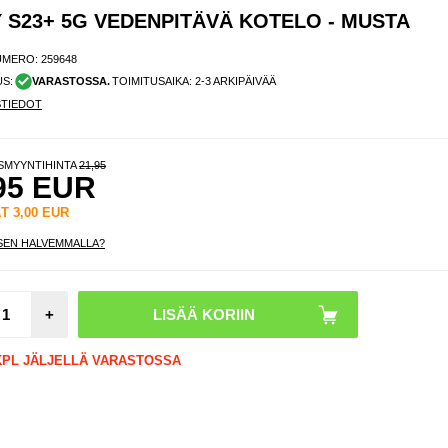
 S23+ 5G VEDENPITÄVÄ KOTELO - MUSTA
UMERO:
259648
US:
VARASTOSSA.
TOIMITUSAIKA: 2-3 ARKIPÄIVÄÄ
STIEDOT
ISMYYNTIHINTA
21,95
95
EUR
ÄT
3,00
EUR
SEN HALVEMMALLA?
Spige
Veden
+
Vyöla
Veden
Kel
 KPL JÄLJELLÄ VARASTOSSA
Kote
Mu