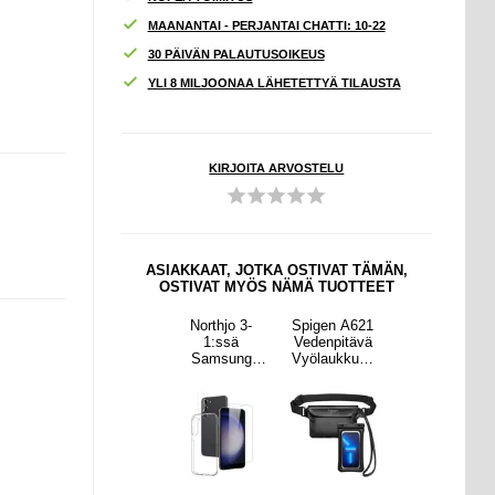
MAANANTAI - PERJANTAI CHATTI: 10-22
30 PÄIVÄN PALAUTUSOIKEUS
YLI 8 MILJOONAA LÄHETETTYÄ TILAUSTA
KIRJOITA ARVOSTELU
ASIAKKAAT, JOTKA OSTIVAT TÄMÄN,
OSTIVAT MYÖS NÄMÄ TUOTTEET
n A621
PanzerGlass
Northjo 3-
Spigen A621
PanzerGlass
pitävä
PicturePerfec
1:ssä
Vedenpitävä
PicturePerfec
ukku &
t Samsung
Samsung
Vyölaukku &
t Samsung
pitävä
Galaxy S23
Galaxy S23+
Vedenpitävä
Galaxy S23
luva
5G/S23+ 5G
5G
Kelluva
5G/S23+ 5G
lo -
Kameran
Suojaussetti
Kotelo -
Kameran
sta
Linssin Suoja
Musta
Linssin Suoja