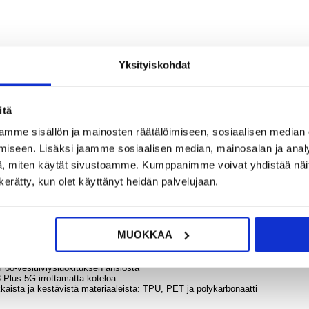
22
18,95
Sea
Yksityiskohdat
Expa
Kova
?
KYSY POIS
LIVE CHAT
STKM1
0 1T
3
itä
mme sisällön ja mainosten räätälöimiseen, sosiaalisen median
iseen. Lisäksi jaamme sosiaalisen median, mainosalan ja analy
, miten käytät sivustoamme. Kumppanimme voivat yhdistää näitä t
118,9
laxy S23 Plus 5G (Galaxy S23+ 5G)
n kerätty, kun olet käyttänyt heidän palvelujaan.
 ja suojaa se epäsuotuisilta sääolosuhteilta tai käytä sitä veden alla! Kote
-materiaaleista, mikä tarjoaa korkean tason kaiken suojan. Kotelo läpäisee m
msung Galaxy S23+ 5G:tä 30 minuuttia 2 metrin syvyydessä vahingoittamatta.
MUOKKAA
 5G:lle
 2 metrin pudotuksilta
68-vesitiiviysluokituksen ansiosta
 Plus 5G irrottamatta koteloa
kaista ja kestävistä materiaaleista: TPU, PET ja polykarbonaatti