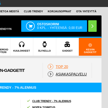
Ä
TIETOA MEISTÄ
CLUB TRENDY
KORJAUSOPPAAT
OTA YHTEYTTÄ
OSTOSKORINI
0
KPL. - YHTEENSÄ:
0,00
EUR
TRENDYYN
NDROID
KESÄN
KUULOKKEET
ÄLYKELLO
GADGET
PTERI
GADGETIT
TOP 20
ASIAKASPALVELU
RENDY - 7% ALENNUS
CLUB TRENDY - 7% ALENNUS
NOPEA TOIMITUS