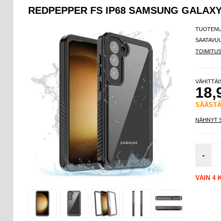
REDPEPPER FS IP68 SAMSUNG GALAXY
TUOTEN
SAATAVU
TOIMITU
VÄHITTÄ
18,
SÄÄST
NÄHNYT 
-
VAIN 4