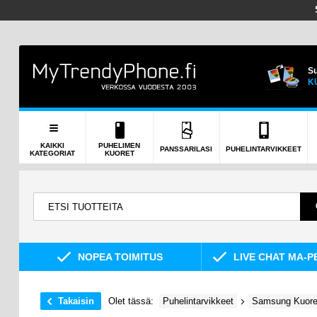
Su
K
KAIKKI
PUHELIMEN
PANSSARILASI
PUHELINTARVIKKEET
KATEGORIAT
KUORET
NOPEA TOIMITUS
LIVE CHAT MA-P
Takaisin
Olet tässä:
Puhelintarvikkeet
Samsung Kuoret