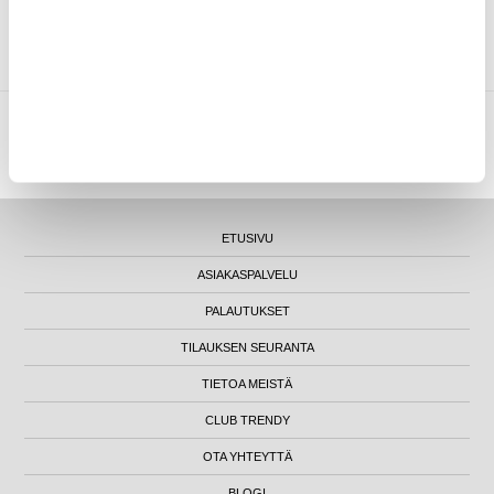
33,95
EUR
MYTRENDYPHONE OY
|
FI24469284
|
ASIAKASTUKI@MYTRENDYPHONE.FI
LUNA HOUSE, MANNERHEIMINTIE 12B, FIN-00100 HELSINKI - SUOMI
ETUSIVU
ASIAKASPALVELU
PALAUTUKSET
TILAUKSEN SEURANTA
TIETOA MEISTÄ
CLUB TRENDY
OTA YHTEYTTÄ
BLOGI