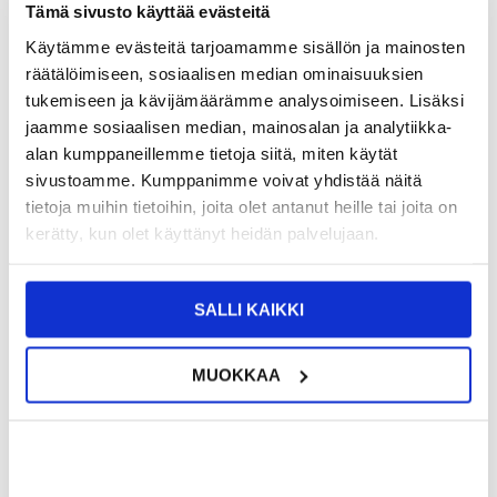
Tämä sivusto käyttää evästeitä
Käytämme evästeitä tarjoamamme sisällön ja mainosten
34,95
EUR
räätälöimiseen, sosiaalisen median ominaisuuksien
tukemiseen ja kävijämäärämme analysoimiseen. Lisäksi
jaamme sosiaalisen median, mainosalan ja analytiikka-
-
+
alan kumppaneillemme tietoja siitä, miten käytät
sivustoamme. Kumppanimme voivat yhdistää näitä
tietoja muihin tietoihin, joita olet antanut heille tai joita on
kerätty, kun olet käyttänyt heidän palvelujaan.
LIVE CHAT
KYSYMYKSIÄ?
KYSY POIS
SALLI KAIKKI
Kuvaus
Alkuperäinen
Samsung Akku EB-BA546ABY - 5000mAh - Li-Po -
MUOKKAA
3.8V
Yhteensopivuus:
Samsung Galaxy A34, Galaxy A54, Galaxy A25,
Galaxy A35, Galaxy A55
Pakkaus: Bulkki
EAN: 5714122336620