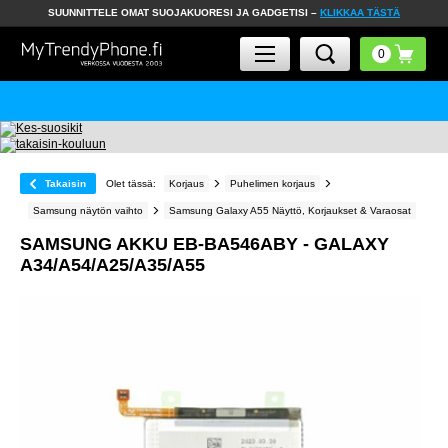
SUUNNITTELE OMAT SUOJAKUORESI JA GADGETISI –
KLIKKAA TÄSTÄ
Takaisin
Olet tässä:
Korjaus
Puhelimen korjaus
Samsung näytön vaihto
Samsung Galaxy A55 Näyttö, Korjaukset & Varaosat
SAMSUNG AKKU EB-BA546ABY - GALAXY
A34/A54/A25/A35/A55