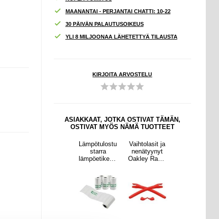
MAANANTAI - PERJANTAI CHATTI: 10-22
30 PÄIVÄN PALAUTUSOIKEUS
YLI 8 MILJOONAA LÄHETETTYÄ TILAUSTA
KIRJOITA ARVOSTELU
ASIAKKAAT, JOTKA OSTIVAT TÄMÄN,
OSTIVAT MYÖS NÄMÄ TUOTTEET
asit ja
Iskua
Lämpötulostu
Vaihtolasit ja
Iskua
yynyt
vaimentavat
starra
nenätyynyt
vaimentavat
 Radar
näkymättömä
lämpöetikettit
Oakley Radar
näkymättömä
-
t silikoniset
ulostimelle -
-
t silikoniset
laseihi
korkeutta
57x15mm - 5
aurinkolaseihi
korkeutta
n
lisäävät
rullaa
n
lisäävät
pohjalliset
pohjalliset
miehille - 2cm
miehille - 2cm