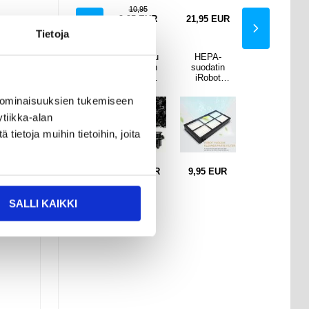
10,95
EUR
9,95
EUR
9,95
EUR
21,95
EUR
9,95
EUR
Tietoja
PA-
Tuulenpitävä
Sekoitettu
HEPA-
Tuulenpitävä
atin
suojaava
muovinen
suodatin
suojaava
bot
vaahtomuovis
auton
iRobot
vaahtomuovis
a 800
uojus GoPro
ovipaneelin
Roomba 800
uojus GoPro
00 -
Hero
kiinnityssarja
& 900 -
Hero
 ominaisuuksien tukemiseen
jaan
9/10/11/12:lle
- 200 kpl.
sarjaan
9/10/11/12:lle
tiikka-alan
ietoja muihin tietoihin, joita
EUR
9,95
EUR
16,95
EUR
9,95
EUR
9,95
EUR
ain
SALLI KAIKKI
tavat