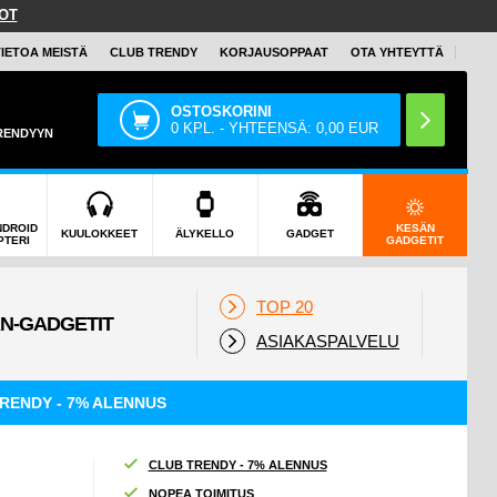
OT
TIETOA MEISTÄ
CLUB TRENDY
KORJAUSOPPAAT
OTA YHTEYTTÄ
OSTOSKORINI
0
KPL. - YHTEENSÄ:
0,00
EUR
TRENDYYN
NDROID
KESÄN
KUULOKKEET
ÄLYKELLO
GADGET
PTERI
GADGETIT
TOP 20
ASIAKASPALVELU
RENDY - 7% ALENNUS
CLUB TRENDY - 7% ALENNUS
NOPEA TOIMITUS