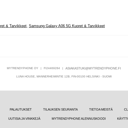
et & Tarvikkeet
,
Samsung Galaxy A06 5G Kuoret & Tarvikkeet
MYTRENDYPHONE OY
|
FI24469284
|
ASIAKASTUKI@MYTRENDYPHONE.FI
LUNA HOUSE, MANNERHEIMINTIE 12B, FIN-00100 HELSINKI - SUOMI
PALAUTUKSET
TILAUKSEN SEURANTA
TIETOA MEISTÄ
CL
UUTISIA JA VINKKEJÄ
MYTRENDYPHONE ALENNUSKOODI
KÄYTT