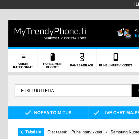
I
Su
K
KAIKKI
PUHELIMEN
PANSSARILASI
PUHELINTARVIKKEET
KATEGORIAT
KUORET
NOPEA TOIMITUS
LIVE CHAT MA-P
Takaisin
Olet tässä:
Puhelintarvikkeet
Samsung Kuoret