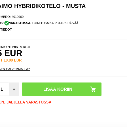
AIMO HYBRIDIKOTELO - MUSTA
UMERO:
4010960
US:
VARASTOSSA.
TOIMITUSAIKA: 2-3 ARKIPÄIVÄÄ
STIEDOT
ISMYYNTIHINTA
10,95
5
EUR
ÄT
10,00
EUR
SEN HALVEMMALLA?
Vaihtol
nenät
+
Oakley
aurinko
 KPL JÄLJELLÄ VARASTOSSA