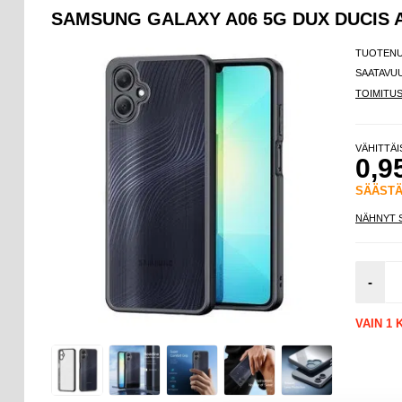
SAMSUNG GALAXY A06 5G DUX DUCIS 
TUOTEN
SAATAVU
TOIMITU
VÄHITTÄ
0,9
SÄÄST
NÄHNYT 
-
VAIN 1