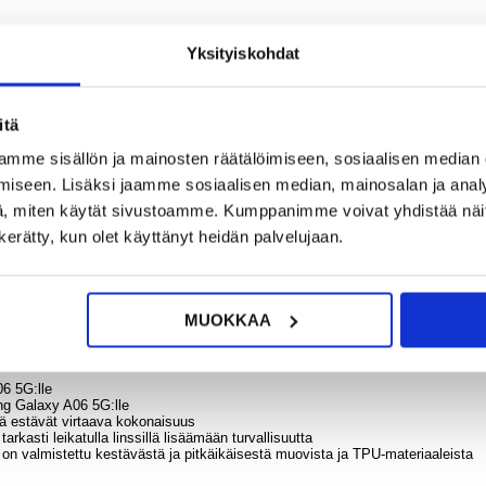
21,95
Yksityiskohdat
HE
suod
iRo
itä
?
KYSY POIS
LIVE CHAT
Roomb
& 9
mme sisällön ja mainosten räätälöimiseen, sosiaalisen median
sar
iseen. Lisäksi jaamme sosiaalisen median, mainosalan ja analy
, miten käytät sivustoamme. Kumppanimme voivat yhdistää näitä t
n kerätty, kun olet käyttänyt heidän palvelujaan.
9,95
ilta Dux Ducis Aimon hybridikotelolla. Sen elegantti virtaava muotoilu ei v
MUOKKAA
s sormenjälkiä, haalistumattomuutta ja hydrofobisia ominaisuuksia, jotka paran
uojaa kameraasi vahingossa tapahtuvilta putoamisilta, kolhuilta ja naarmuilta.
6 5G:lle
ung Galaxy A06 5G:lle
iä estävät virtaava kokonaisuus
arkasti leikatulla linssillä lisäämään turvallisuutta
n valmistettu kestävästä ja pitkäikäisestä muovista ja TPU-materiaaleista