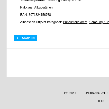
Yhteensopivuus:
Samsung Galaxy A06 5G
Pakkaus:
Alkuperäinen
EAN: 6971824156768
Aiheeseen liittyvät kategoriat:
Puhelintarvikkeet
,
Samsung Kuor
TAKAISIN
ETUSIVU
ASIAKASPALVELU
BLOGI