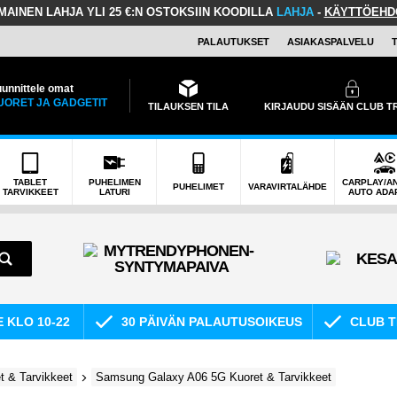
LMAINEN LAHJA
YLI 25 €:N OSTOKSIIN KOODILLA
LAHJA
-
KÄYTTÖEHD
PALAUTUKSET
ASIAKASPALVELU
unnittele omat
UORET JA GADGETIT
TILAUKSEN TILA
KIRJAUDU SISÄÄN CLUB 
TABLET
PUHELIMEN
CARPLAY/A
PUHELIMET
VARAVIRTALÄHDE
TARVIKKEET
LATURI
AUTO ADA
E KLO 10-22
30 PÄIVÄN PALAUTUSOIKEUS
CLUB T
 & Tarvikkeet
Samsung Galaxy A06 5G Kuoret & Tarvikkeet