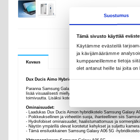
Suostumus
Tämä sivusto käyttää eväste
KYSYMYKSIÄ
Käytämme evästeitä tarjoama
ja kävijämäärämme analysoim
kumppaneillemme tietoja siitä
Kuvaus
olet antanut heille tai joita o
Dux Ducis Aimo Hybridikotelo - Samsung Galaxy A06 5G
Paranna Samsung Galaxy A06 5G:n ulkonäköä ja suojaa se vaurio
lisää visuaalisesti miellyttävää kosketusta, vaan sillä on myö
toimivuutta. Lisäksi kotelossa on tarkka leikattu linssi, joka s
Ominaisuudet:
- Laadukas Dux Ducis Aimon hybridikotelo Samsung Galaxy A0
- Poikkeuksellinen ja virheetön suoja, ihanteellinen siis Sams
- Hydrofobiset ominaisuudet, haalistumattomuus ja sormenjälk
- Näytön ympärillä olevat korotetut kehykset ja suljettu kamera t
- Tämä ensiluokkainen Samsung Galaxy A06 5G -hybridikotelo o