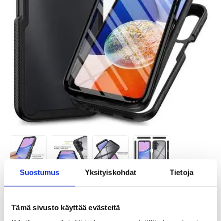
Suostumus
Yksityiskohdat
Tietoja
TUOTENUMERO:
4008364-VAR
SAATAVUUS:
VARASTOSSA.
TOIMITUSAIKA: 2-3 ARKIPÄIVÄÄ
Tämä sivusto käyttää evästeitä
TOIMITUSTIEDOT