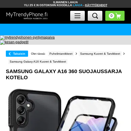
ILMAINEN LAHJA
YLI 25 €:N OSTOKSIIN KOODILLA
LAHJA
-
KÄYTTÖEHDOT
Takaisin
Olet tässä:
Puhelintarvikkeet
Samsung Kuoret & Tarvikkeet
Samsung Galaxy A16 Kuoret & Tarvikkeet
SAMSUNG GALAXY A16 360 SUOJAUSSARJA
KOTELO