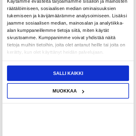
Käytämme evästeitä tarjoamamme sisällön ja mainosten
räätälöimiseen, sosiaalisen median ominaisuuksien
12,95
EUR
tukemiseen ja kävijämäärämme analysoimiseen. Lisäksi
jaamme sosiaalisen median, mainosalan ja analytiikka-
SAAT 7 % ALENNUKSEN LIITTYMÄLLÄ CLUB
LIITY NYT
TRENDYYN
ILMAISEKSI >
alan kumppaneillemme tietoja siitä, miten käytät
sivustoamme. Kumppanimme voivat yhdistää näitä
NÄHNYT SEN HALVEMMALLA?
tietoja muihin tietoihin, joita olet antanut heille tai joita on
kerätty, kun olet käyttänyt heidän palvelujaan.
Valitse väri
SALLI KAIKKI
-
+
MUOKKAA
VAIN 2 KPL JÄLJELLÄ VARASTOSSA
LIVE CHAT
KYSYMYKSIÄ?
KYSY POIS
Kuvaus