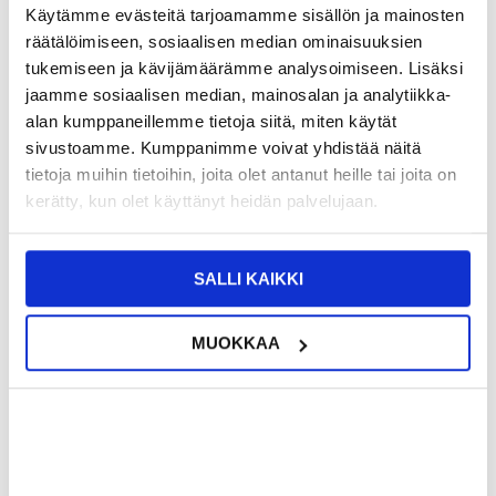
Käytämme evästeitä tarjoamamme sisällön ja mainosten
räätälöimiseen, sosiaalisen median ominaisuuksien
12,95
EUR
tukemiseen ja kävijämäärämme analysoimiseen. Lisäksi
SAAT 7 % ALENNUKSEN LIITTYMÄLLÄ CLUB
LIITY NYT
jaamme sosiaalisen median, mainosalan ja analytiikka-
TRENDYYN
ILMAISEKSI >
alan kumppaneillemme tietoja siitä, miten käytät
NÄHNYT SEN HALVEMMALLA?
sivustoamme. Kumppanimme voivat yhdistää näitä
tietoja muihin tietoihin, joita olet antanut heille tai joita on
Valitse väri
kerätty, kun olet käyttänyt heidän palvelujaan.
SALLI KAIKKI
-
+
VAIN 2 KPL JÄLJELLÄ VARASTOSSA
MUOKKAA
LIVE CHAT
KYSYMYKSIÄ?
KYSY POIS
Kuvaus