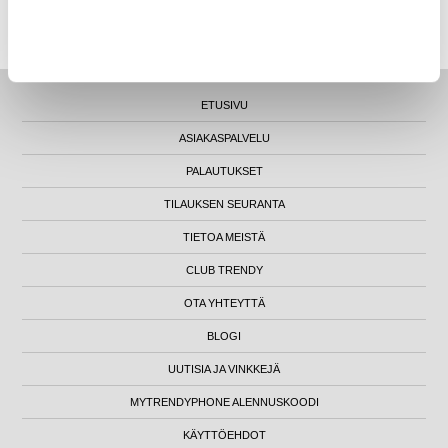
MYTRENDYPHONE OY
|
FI24469284
|
ASIAKASTUKI@MYTRENDYPHONE.FI
LUNA HOUSE, MANNERHEIMINTIE 12B, FIN-00100 HELSINKI - SUOMI
ETUSIVU
ASIAKASPALVELU
PALAUTUKSET
TILAUKSEN SEURANTA
TIETOA MEISTÄ
CLUB TRENDY
OTA YHTEYTTÄ
BLOGI
UUTISIA JA VINKKEJÄ
MYTRENDYPHONE ALENNUSKOODI
KÄYTTÖEHDOT