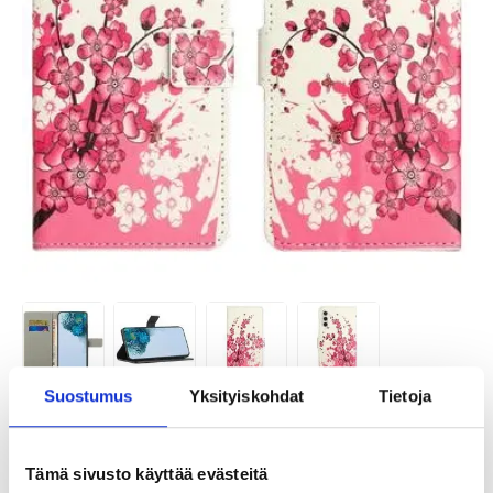
Suostumus
Yksityiskohdat
Tietoja
TUOTENUMERO:
4010536-VAR
SAATAVUUS:
VARASTOSSA.
TOIMITUSAIKA: 2-3 ARKIPÄIVÄÄ
Tämä sivusto käyttää evästeitä
TOIMITUSTIEDOT