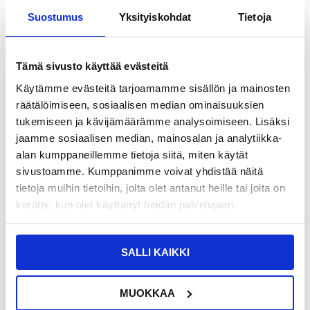
Suostumus
Yksityiskohdat
Tietoja
13,95
EUR
SAAT 7 % ALENNUKSEN LIITTYMÄLLÄ CLUB
LIITY NYT
Tämä sivusto käyttää evästeitä
TRENDYYN
ILMAISEKSI >
Käytämme evästeitä tarjoamamme sisällön ja mainosten
NÄHNYT SEN HALVEMMALLA?
räätälöimiseen, sosiaalisen median ominaisuuksien
tukemiseen ja kävijämäärämme analysoimiseen. Lisäksi
Valitse väri
jaamme sosiaalisen median, mainosalan ja analytiikka-
alan kumppaneillemme tietoja siitä, miten käytät
sivustoamme. Kumppanimme voivat yhdistää näitä
-
+
tietoja muihin tietoihin, joita olet antanut heille tai joita on
kerätty, kun olet käyttänyt heidän palvelujaan.
LIVE CHAT
KYSYMYKSIÄ?
KYSY POIS
SALLI KAIKKI
Kuvaus
MUOKKAA