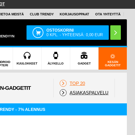
OT
TIETOA MEISTÄ
CLUB TRENDY
KORJAUSOPPAAT
OTA YHTEYTTÄ
OSTOSKORINI
0
KPL. - YHTEENSÄ:
0,00
EUR
TRENDYYN
NDROID
KESÄN
KUULOKKEET
ÄLYKELLO
GADGET
PTERI
GADGETIT
TOP 20
ASIAKASPALVELU
RENDY - 7% ALENNUS