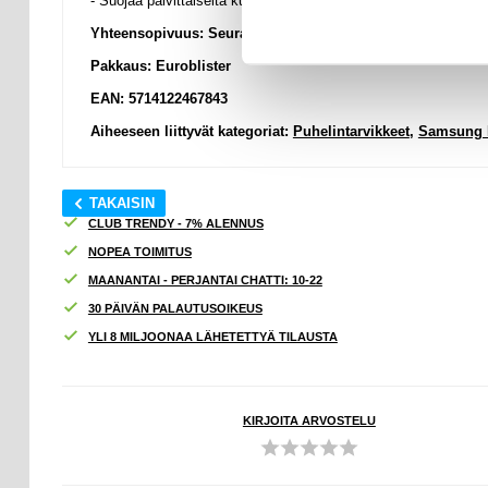
- Suojaa päivittäiseltä kulutukselta, naarmuilta, jäliltä ja naar
Yhteensopivuus:
Seuranta- ja valvontalaitteet:
Seuranta- ja 
Pakkaus: Euroblister
EAN: 5714122467843
Aiheeseen liittyvät kategoriat:
Puhelintarvikkeet
,
Samsung K
TAKAISIN
CLUB TRENDY - 7% ALENNUS
NOPEA TOIMITUS
MAANANTAI - PERJANTAI CHATTI: 10-22
30 PÄIVÄN PALAUTUSOIKEUS
YLI 8 MILJOONAA LÄHETETTYÄ TILAUSTA
KIRJOITA ARVOSTELU