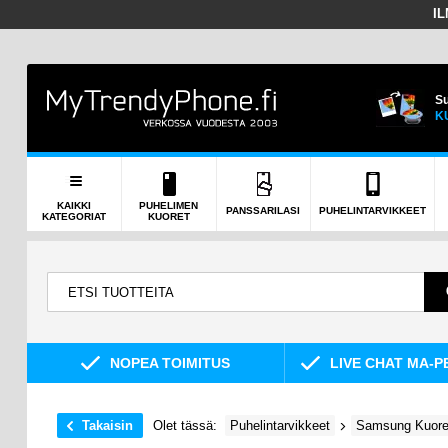
I
Su
K
KAIKKI
PUHELIMEN
PANSSARILASI
PUHELINTARVIKKEET
KATEGORIAT
KUORET
NOPEA TOIMITUS
LIVE CHAT MA-P
Takaisin
Olet tässä:
Puhelintarvikkeet
Samsung Kuoret