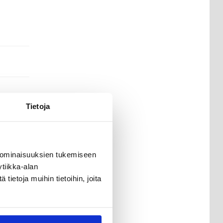
Tietoja
rahaa
 ominaisuuksien tukemiseen
.
tiikka-alan
s on
ietoja muihin tietoihin, joita
pois.