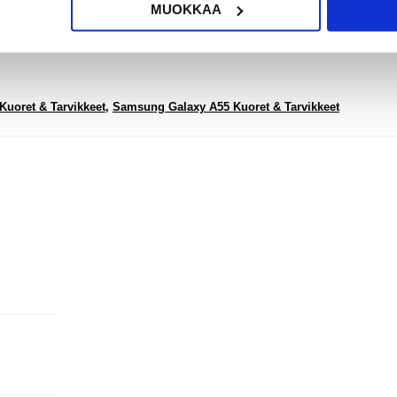
muuntumiselta
MUOKKAA
valvontalaitteet:
Samsung Galaxy A55
uoret & Tarvikkeet
,
Samsung Galaxy A55 Kuoret & Tarvikkeet