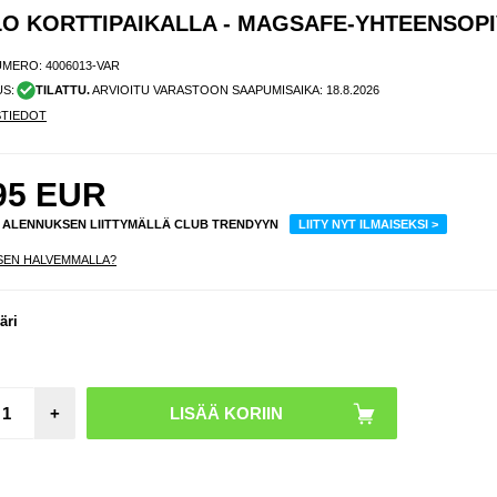
O KORTTIPAIKALLA - MAGSAFE-YHTEENSOP
UMERO:
4006013-VAR
US:
TILATTU.
ARVIOITU VARASTOON SAAPUMISAIKA:
18.8.2026
STIEDOT
95
EUR
% ALENNUKSEN LIITTYMÄLLÄ CLUB TRENDYYN
LIITY NYT ILMAISEKSI >
SEN HALVEMMALLA?
äri
+