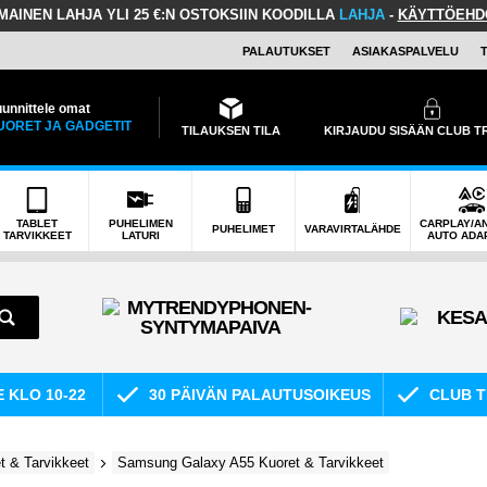
LMAINEN LAHJA
YLI 25 €:N OSTOKSIIN KOODILLA
LAHJA
-
KÄYTTÖEHD
PALAUTUKSET
ASIAKASPALVELU
unnittele omat
UORET JA GADGETIT
TILAUKSEN TILA
KIRJAUDU SISÄÄN CLUB 
TABLET
PUHELIMEN
CARPLAY/A
PUHELIMET
VARAVIRTALÄHDE
TARVIKKEET
LATURI
AUTO ADA
E KLO 10-22
30 PÄIVÄN PALAUTUSOIKEUS
CLUB T
 & Tarvikkeet
Samsung Galaxy A55 Kuoret & Tarvikkeet