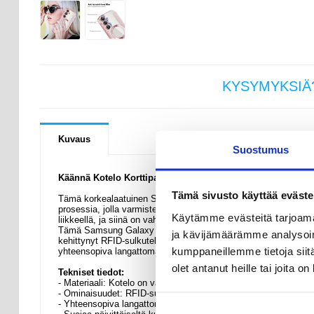
KYSYMYKSIÄ
Kuvaus
Suostumus
Käännä Kotelo Korttipaikalla - Samsung Galaxy A55 - Mag
Tämä sivusto käyttää eväste
Tämä korkealaatuinen Samsung Galaxy A55 kotelo on valmistett
prosessia, jolla varmistetaan herkkä ja hieno viimeistely. Kotel
Käytämme evästeitä tarjoama
liikkeellä, ja siinä on vahva magneetti automaattista sulkemista
Tämä Samsung Galaxy A55 -kotelo suojaa tehokkaasti päivittäise
ja kävijämäärämme analysoim
kehittynyt RFID-sulkutekniikka varmistaa, että henkilökohtaise
kumppaneillemme tietoja siitä
yhteensopiva langattoman MagSafe-latauksen kanssa, mikä tark
olet antanut heille tai joita o
Tekniset tiedot:
- Materiaali: Kotelo on valmistettu kahdesta eri materiaalista,
- Ominaisuudet: RFID-sulkutekniikka, sisäänrakennettu magnee
- Yhteensopiva langattoman MagSafe-latauksen kanssa