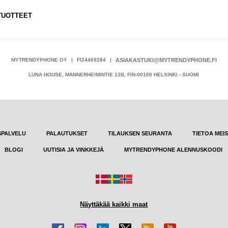
 TUOTTEET
MYTRENDYPHONE OY
|
FI24469284
|
ASIAKASTUKI@MYTRENDYPHONE.FI
LUNA HOUSE, MANNERHEIMINTIE 12B, FIN-00100 HELSINKI - SUOMI
SPALVELU
PALAUTUKSET
TILAUKSEN SEURANTA
TIETOA MEI
BLOGI
UUTISIA JA VINKKEJÄ
MYTRENDYPHONE ALENNUSKOODI
Näyttäkää kaikki maat