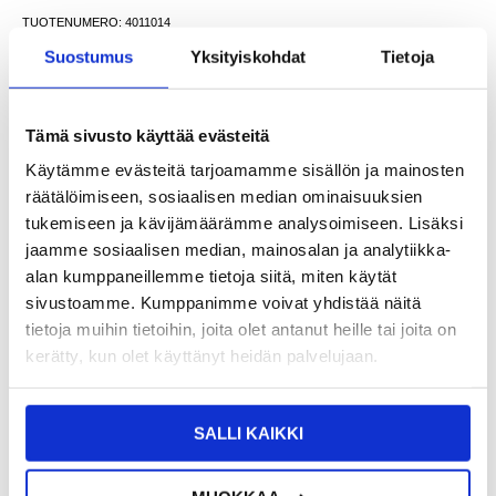
TUOTENUMERO:
4011014
SAATAVUUS:
VARASTOSSA.
TOIMITUSAIKA: 2-3 ARKIPÄIVÄÄ
Suostumus
Yksityiskohdat
Tietoja
TOIMITUSTIEDOT
Tämä sivusto käyttää evästeitä
VÄHITTÄISMYYNTIHINTA
7,95
0,95
EUR
Käytämme evästeitä tarjoamamme sisällön ja mainosten
SÄÄSTÄT
7,00
EUR
räätälöimiseen, sosiaalisen median ominaisuuksien
tukemiseen ja kävijämäärämme analysoimiseen. Lisäksi
NÄHNYT SEN HALVEMMALLA?
jaamme sosiaalisen median, mainosalan ja analytiikka-
alan kumppaneillemme tietoja siitä, miten käytät
-
+
sivustoamme. Kumppanimme voivat yhdistää näitä
tietoja muihin tietoihin, joita olet antanut heille tai joita on
VAIN 3 KPL JÄLJELLÄ VARASTOSSA
kerätty, kun olet käyttänyt heidän palvelujaan.
LIVE CHAT
KYSYMYKSIÄ?
KYSY POIS
SALLI KAIKKI