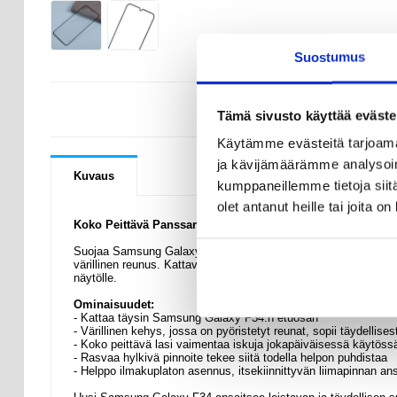
Suostumus
KYSYMYKSIÄ
Tämä sivusto käyttää eväste
Käytämme evästeitä tarjoama
ja kävijämäärämme analysoim
Kuvaus
kumppaneillemme tietoja siitä
olet antanut heille tai joita o
Koko Peittävä Panssarilasi - Samsung Galaxy F34
Suojaa Samsung Galaxy F34:n koko etuosa tällä ilmiömäisellä tä
värillinen reunus. Kattava karkaistu lasinen näytönsuoja tarjoa
näytölle.
Ominaisuudet:
- Kattaa täysin Samsung Galaxy F34:n etuosan
- Värillinen kehys, jossa on pyöristetyt reunat, sopii täydelli
- Koko peittävä lasi vaimentaa iskuja jokapäiväisessä käytöss
- Rasvaa hylkivä pinnoite tekee siitä todella helpon puhdistaa
- Helppo ilmakuplaton asennus, itsekiinnittyvän liimapinnan an