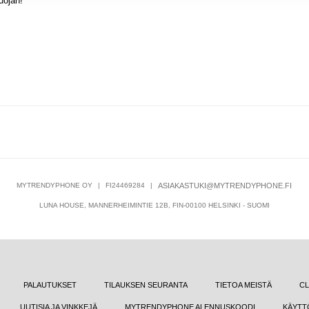
uojan!
MYTRENDYPHONE OY
|
FI24469284
|
ASIAKASTUKI@MYTRENDYPHONE.FI
LUNA HOUSE, MANNERHEIMINTIE 12B, FIN-00100 HELSINKI - SUOMI
PALAUTUKSET
TILAUKSEN SEURANTA
TIETOA MEISTÄ
CL
UUTISIA JA VINKKEJÄ
MYTRENDYPHONE ALENNUSKOODI
KÄYTT