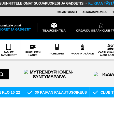
SUUNNITTELE OMAT SUOJAKUORESI JA GADGETISI –
KLIKKAA TÄST
PALAUTUKSET
ASIAKASPALVELU
unnittele omat
UORET JA GADGETIT
TILAUKSEN TILA
KIRJAUDU SISÄÄN CLUB 
TABLET
PUHELIMEN
CARPLAY/A
PUHELIMET
VARAVIRTALÄHDE
TARVIKKEET
LATURI
AUTO ADA
E KLO 10-22
30 PÄIVÄN PALAUTUSOIKEUS
CLUB T