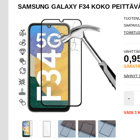
SAMSUNG GALAXY F34 KOKO PEITTÄVÄ 
TUOTEN
SAATAVU
TOIMITU
VÄHITTÄ
0,9
SÄÄST
NÄHNYT 
-
VAIN 3