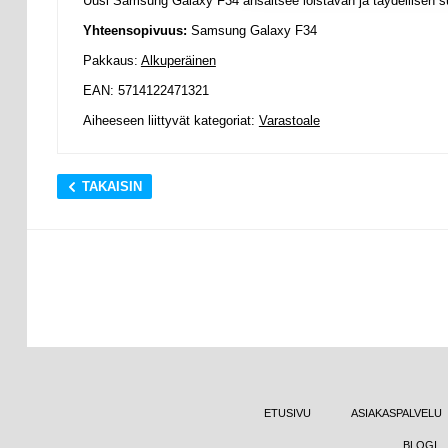
Uusi Samsung Galaxy F34 ansaitsee loistavan ja täydellisen s
Yhteensopivuus:
Samsung Galaxy F34
Pakkaus:
Alkuperäinen
EAN: 5714122471321
Aiheeseen liittyvät kategoriat:
Varastoale
TAKAISIN
ETUSIVU
ASIAKASPALVELU
BLOGI