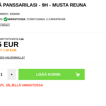
PANSSARILASI - 9H - MUSTA REUNA
UMERO:
4006899
US:
VARASTOSSA.
TOIMITUSAIKA: 2-3 ARKIPÄIVÄÄ
STIEDOT
ISMYYNTIHINTA
7,95
5
EUR
ÄT
7,00
EUR
SEN HALVEMMALLA?
OnePl
P
+
Panssar
9H, 0
Case F
 KPL JÄLJELLÄ VARASTOSSA
- Läpi