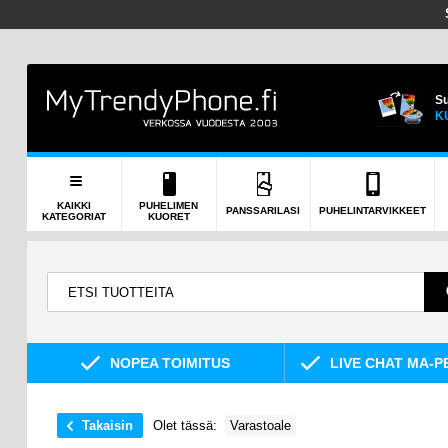
Su
K
KAIKKI
PUHELIMEN
PANSSARILASI
PUHELINTARVIKKEET
KATEGORIAT
KUORET
NOPEA TOIMITUS
LIVE CHAT MA-P
Takaisin
Olet tässä:
Varastoale