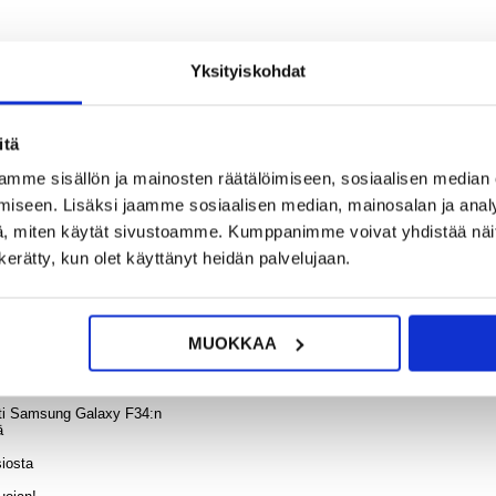
13,95
Yksityiskohdat
Xiaomi
Pro/1
Yksity
?
KYSY POIS
LIVE CHAT
Suoj
itä
Täy
Peit
mme sisällön ja mainosten räätälöimiseen, sosiaalisen median
Panssar
iseen. Lisäksi jaamme sosiaalisen median, mainosalan ja analy
9H - 
Re
, miten käytät sivustoamme. Kumppanimme voivat yhdistää näitä t
n kerätty, kun olet käyttänyt heidän palvelujaan.
12,95
ysin kattavalla karkaistusta lasista valmistetulla näytönsuojalla, jossa on
a tehokkaan suojan naarmuilta, lialta ja pieniltä kolhuilta Samsung Galaxy F34
MUOKKAA
sesti Samsung Galaxy F34:n
ä
siosta