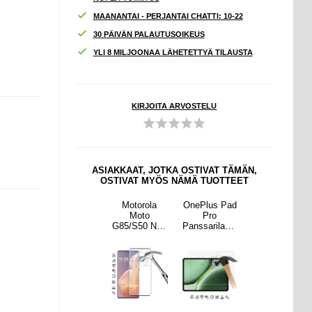
MAANANTAI - PERJANTAI CHATTI: 10-22
30 PÄIVÄN PALAUTUSOIKEUS
YLI 8 MILJOONAA LÄHETETTYÄ TILAUSTA
KIRJOITA ARVOSTELU
ASIAKKAAT, JOTKA OSTIVAT TÄMÄN,
OSTIVAT MYÖS NÄMÄ TUOTTEET
us Pad
OnePlus Nord
Motorola
OnePlus Pad
OnePlus Nord
ro
CE4
Moto
Pro
CE4
ilasi -
Lite/Oppo
G85/S50 Neo
Panssarilasi -
Lite/Oppo
.3mm -
K12x Imak 2-
Koko
9H, 0.3mm -
K12x Imak 2-
riendly
in-1 HD
Peittävä
Case Friendly
in-1 HD
näkyvä
Kameralinssi
Panssarilasi -
- Läpinäkyvä
Kameralinssi
n
9H - Musta
n
Panssarilasi -
Reuna
Panssarilasi -
9H
9H