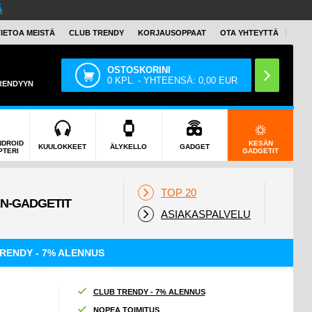
Ä
TIETOA MEISTÄ
CLUB TRENDY
KORJAUSOPPAAT
OTA YHTEYTTÄ
OSTOSKORINI
0
KPL. - YHTEENSÄ:
0,00
EUR
TRENDYYN
NDROID
KESÄN
KUULOKKEET
ÄLYKELLO
GADGET
PTERI
GADGETIT
TOP 20
ASIAKASPALVELU
RENDY - 7% ALENNUS
CLUB TRENDY - 7% ALENNUS
NOPEA TOIMITUS