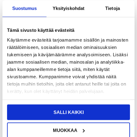
Suostumus
Yksityiskohdat
Tietoja
5,95
EUR
SAAT 7 % ALENNUKSEN LIITTYMÄLLÄ CLUB
LIITY NYT
TRENDYYN
ILMAISEKSI >
Tämä sivusto käyttää evästeitä
NÄHNYT SEN HALVEMMALLA?
Käytämme evästeitä tarjoamamme sisällön ja mainosten
räätälöimiseen, sosiaalisen median ominaisuuksien
tukemiseen ja kävijämäärämme analysoimiseen. Lisäksi
-
+
jaamme sosiaalisen median, mainosalan ja analytiikka-
alan kumppaneillemme tietoja siitä, miten käytät
sivustoamme. Kumppanimme voivat yhdistää näitä
LIVE CHAT
KYSYMYKSIÄ?
KYSY POIS
tietoja muihin tietoihin, joita olet antanut heille tai joita on
kerätty, kun olet käyttänyt heidän palvelujaan.
Kuvaus
SALLI KAIKKI
Puro 2-1:ssä Magneettinen Lompakkokotelo - Samsung Galaxy
S23 FE
MUOKKAA
Suojaa Samsung Galaxy S23 FE kaikilta puolilta Puron 2-1:ssä
magneettisella lompakkokotelolla.