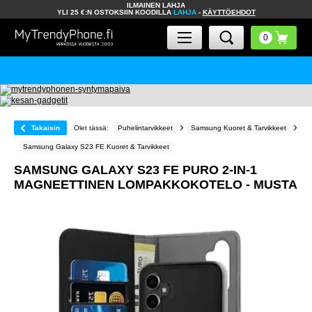
ILMAINEN LAHJA
YLI 25 €:N OSTOKSIIN KOODILLA
LAHJA
-
KÄYTTÖEHDOT
Takaisin
Olet tässä:
Puhelintarvikkeet
Samsung Kuoret & Tarvikkeet
Samsung Galaxy S23 FE Kuoret & Tarvikkeet
SAMSUNG GALAXY S23 FE PURO 2-IN-1
MAGNEETTINEN LOMPAKKOKOTELO - MUSTA