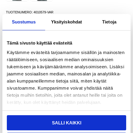
TUOTENUMERO:
4010579-VAR
SAATAVUUS:
VARASTOSSA.
TOIMITUSAIKA: 2-3 ARKIPÄIVÄÄ
Suostumus
Yksityiskohdat
Tietoja
TOIMITUSTIEDOT
Tämä sivusto käyttää evästeitä
25,95
EUR
Käytämme evästeitä tarjoamamme sisällön ja mainosten
SAAT 7 % ALENNUKSEN LIITTYMÄLLÄ CLUB
LIITY NYT
TRENDYYN
ILMAISEKSI >
räätälöimiseen, sosiaalisen median ominaisuuksien
tukemiseen ja kävijämäärämme analysoimiseen. Lisäksi
NÄHNYT SEN HALVEMMALLA?
jaamme sosiaalisen median, mainosalan ja analytiikka-
alan kumppaneillemme tietoja siitä, miten käytät
Valitse väri
sivustoamme. Kumppanimme voivat yhdistää näitä
tietoja muihin tietoihin, joita olet antanut heille tai joita on
kerätty, kun olet käyttänyt heidän palvelujaan.
-
+
VAIN 1 KPL JÄLJELLÄ VARASTOSSA
SALLI KAIKKI