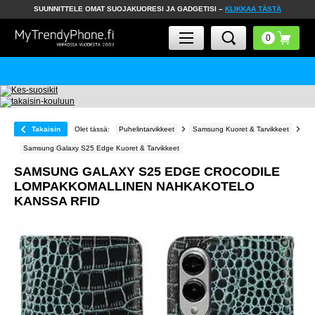
SUUNNITTELE OMAT SUOJAKUORESI JA GADGETISI –
KLIKKAA TÄSTÄ
Takaisin
Olet tässä:
Puhelintarvikkeet
Samsung Kuoret & Tarvikkeet
Samsung Galaxy S25 Edge Kuoret & Tarvikkeet
SAMSUNG GALAXY S25 EDGE CROCODILE
LOMPAKKOMALLINEN NAHKAKOTELO
KANSSA RFID