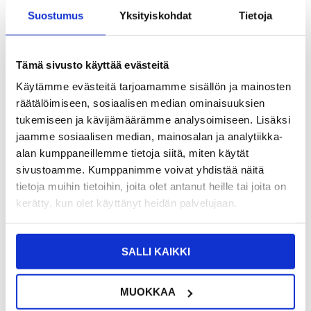
Suostumus
Yksityiskohdat
Tietoja
12,95
EUR
SAAT 7 % ALENNUKSEN LIITTYMÄLLÄ CLUB
LIITY NYT
Tämä sivusto käyttää evästeitä
TRENDYYN
ILMAISEKSI >
Käytämme evästeitä tarjoamamme sisällön ja mainosten
NÄHNYT SEN HALVEMMALLA?
räätälöimiseen, sosiaalisen median ominaisuuksien
tukemiseen ja kävijämäärämme analysoimiseen. Lisäksi
jaamme sosiaalisen median, mainosalan ja analytiikka-
-
+
alan kumppaneillemme tietoja siitä, miten käytät
sivustoamme. Kumppanimme voivat yhdistää näitä
tietoja muihin tietoihin, joita olet antanut heille tai joita on
LIVE CHAT
KYSYMYKSIÄ?
KYSY POIS
kerätty, kun olet käyttänyt heidän palvelujaan.
Kuvaus
SALLI KAIKKI
Northjo 2-1:ssä -suojasarja, TPU Suojakuori jaKarkaistu
Panssarilasi - Samsung Galaxy S25 Edge
MUOKKAA
Aseta suojausta molemmille puolille, eteen ja taakse, ja suojaa